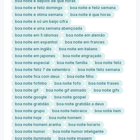
boa noite é depois de que horas
boa noite e feliz domingo
boa noite e feliz semana
boa noite e otima semana
boa noite é que horas
boa noite é só um beijo cifra
boa noite e uma semana abençoada
boa noite em 5 idiomas
boa noite em alemão
boa noite em espanhol
boa noite em frances
boa noite em inglês
boa noite em italiano
boa noite em japones
boa noite engraçado
boa noite especial
boa noite família
boa noite feliz
boa noite feliz 7 de setembro
boa noite feliz semana
boa noite fica com deus
boa noite filho
boa noite fofinho
boa noite fofo
boa noite frases
boa noite gif
boa noite gif animado
boa noite gifs
boa noite google
boa noite gospel
boa noite gratidão
boa noite gratidão a deus
boa noite grupo
boa noite hebraico
boa noite hein
boa noite hoje
boa noite homem
boa noite homem aranha
boa noite horario
boa noite humor
boa noite humor inteligente
boa noite iluminada
boa noite imagem