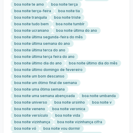
boa noite te amo
boa noite terça
boa noite terça-feira
boa noite tia
boa noite tranquila
boa noite triste
boa noite tudo bem
boa noite tumblr
boa noite ucraniano
boa noite última do ano
boa noite última segunda-feira do mês
boa noite última semana do ano
boa noite última terca do ano
boa noite última terça feira do ano
boa noite último dia do ano
boa noite último dia do mês
boa noite último domingo de fevereiro
boa noite um bom descanso
boa noite um ótimo final de semana
boa noite uma ótima semana
boa noite uma semana abençoada
boa noite umbanda
boa noite universo
boa noite ursinho
boa noite v
boa noite veneno
boa noite veronica
boa noite versículo
boa noite vida
boa noite vizinhança
boa noite vizinhança cifra
boa noite vó
boa noite vou dormir