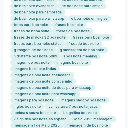
de boa noite evangélica
de boa noite para amiga
de boa noite para namorada
de boa noite para o whatsapp
é boa noite em inglês
fotos para boa noite
frases boa noite
frases de bboa noite
frases de boa noite
frases de maloka $2 boa noite
frases para boa noite
frases para boa noite status
frsesde boa noite
g imagem de boa noite
g mensagem de boa noite
hidratante boa noite 50ml
i boa noite meaning
imagem de boa noite
imagens boa noite
imagens boa noite lindas
imagens de boa noite abençoada
imagens de boa noite com carinho
imagens de boa noite de deus para whatsapp
imagens de boa noite para whatsapp
imagens para boa noite
imagens snoopy boa noite
ingles boa noite
ivan saraiva 7 boa noite jesus
joelma s souza boa noite
k significa boa noite
k significa boa noite en español
Maio 2025 mensagem
mensagem 1 de Maio 2025
mensagem de boa noite