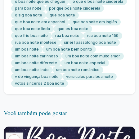
o boa noite que eu cheguei
o que é boa noite cinderela
para boa noite
por que boa noite cinderela
q sig boa noite
que boa noite
que boa noite em espanhol
que boa noite em inglês
que boa noite linda
que es boa noite
que frio boa noite
rua boa noite
rua boa noite 159
rua boa noite montese
sirlei l passolongo boa noite
um boa noite
um boa noite bem bonito
um boa noite carinhoso
um boa noite com muito amor
um boa noite diferente
um boa noite especial
um boa noite lindo
um boa noite romântico
v de vingança boa noite
versículos para boa noite
votos sinceros 2 boa noite
Você também pode gostar