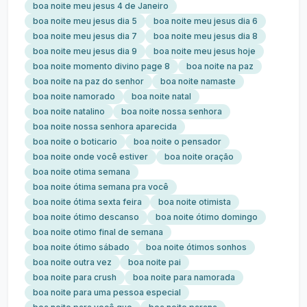
boa noite meu jesus 4 de Janeiro
boa noite meu jesus dia 5
boa noite meu jesus dia 6
boa noite meu jesus dia 7
boa noite meu jesus dia 8
boa noite meu jesus dia 9
boa noite meu jesus hoje
boa noite momento divino page 8
boa noite na paz
boa noite na paz do senhor
boa noite namaste
boa noite namorado
boa noite natal
boa noite natalino
boa noite nossa senhora
boa noite nossa senhora aparecida
boa noite o boticario
boa noite o pensador
boa noite onde você estiver
boa noite oração
boa noite otima semana
boa noite ótima semana pra você
boa noite ótima sexta feira
boa noite otimista
boa noite ótimo descanso
boa noite ótimo domingo
boa noite otimo final de semana
boa noite ótimo sábado
boa noite ótimos sonhos
boa noite outra vez
boa noite pai
boa noite para crush
boa noite para namorada
boa noite para uma pessoa especial