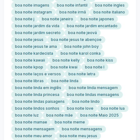
boa noite imagens
boa noite infantil
boa noite ingles
boa noite instagram
boa noite irmã
boa noite italiano
boa noite j
boa noite janeiro
boa noite japones
boa noite jardim da vida
boa noite jardim encantado
boa noite jardim secreto
boa noite jeová
boa noite jesus
boa noite jesus te abençoe
boa noite jesus te ama
boa noite john boy
boa noite kardecista
boa noite karol conka
boa noite kawaii
boa noite kelly
boa noite kiss
boa noite kpop
boa noite kwai
boa noite l
boa noite laços e versos
boa noite letra
boa noite libras
boa noite linda
boa noite linda em inglês
boa noite linda mensagem
boa noite linda princesa
boa noite lindas mensagens
boa noite lindas paisagens
boa noite lindo
boa noite lindos sonhos
boa noite love
boa noite lua
boa noite luz
boa noite mãe
boa noite Maio 2025
boa noite mamae
boa noite meme
boa noite mensagem
boa noite mensagens
boa noite meu amor
boa noite meu jesus