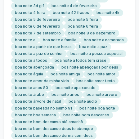
boa noite 3d gif
boa noite 4 de fevereiro
boa noite 4 feira
boa noite 42 frases
boa noite 4k
boa noite 5 de fevereiro
boa noite 5 feira
boa noite 6 de fevereiro
boa noite 6 feira
boa noite 7 de setembro
boa noite 8 de dezembro
boa noite a
boa noite a família
boa noite a namorada
boa noite a partir de que horas
boa noite a paz
boa noite a paz do senhor
boa noite a pessoa especial
boa noite a todos
boa noite à todos tem crase
boa noite abençoada
boa noite abençoada por deus
boa noite águia
boa noite amiga
boa noite amor
boa noite amor da minha vida
boa noite amor texto
boa noite anos 80
boa noite apaixonado
boa noite árabe
boa noite áries
boa noite árvore
boa noite árvore de natal
boa noite áudio
boa noite baseada no salmo 91
boa noite boa noite
boa noite boa semana
boa noite bom descanso
boa noite bom descanso até amanhã
boa noite bom descanso deus te abençoe
boa noite bom descanso durma com deus