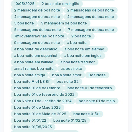
10/05/2025
2 boa noite em inglês
2 mensagem de boa noite
2 mensagens de boa noite
4 mensagem de boa noite
4 mensagens de boa noite
5 boa noite
5 mensagem de boa noite
5 mensagens de boa noite
7 mensagem de boa noite
7milovemaravilhas boa noite
9 boa noite
9 mensagem de boa noite
a boa noite
a boa noite de descanso
a boa noite em alemão
a boa noite em espanhol
a boa noite em ingles
a boa noite em italiano
a boa noite tradutor
anna l ramos boa noite
as boa noite
boa a noite amiga
boa a noite amor
Boa Noite
boa noite ❤ ef b8 8f
boa noite $2
boa noite 01 de dezembro
boa noite 01 de fevereiro
boa noite 01 de fevereiro de 2022
Boa Noite 01 de Janeiro de 2024
boa noite 01 de maio
boa noite 01 de Maio 2025
boa noite 01 de Maio de 2025
boa noite 01/01
boa noite 01/01/22
boa noite 01/02/25
boa noite 01/05/2025