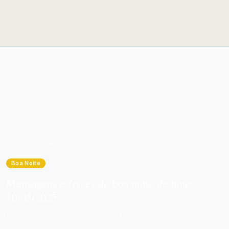
Início
Boa Noite
Mensagens e frases de boa noite de hoje: 10/05/2025
Boa Noite
Mensagens e frases de boa noite de hoje:
10/05/2025
10 de maio, 2025
·
1 min de leitura