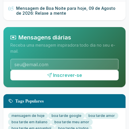
05
Mensagem de Boa Noite para hoje, 09 de Agosto
de 2026: Relaxe a mente
Mensagens diárias
Receba uma mensagem inspiradora todo dia no seu e-
mail.
Inscrever-se
Tags Populares
mensagem de hoje
boa tarde google
boa tarde amor
boa tarde em italiano
boa tarde meu amor
boa tarde em espanhol
boa tarde a todos