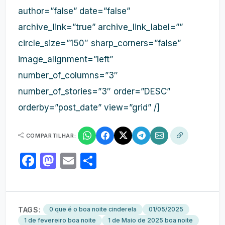
author=”false” date=”false”
archive_link=”true” archive_link_label=””
circle_size=”150″ sharp_corners=”false”
image_alignment=”left”
number_of_columns=”3″
number_of_stories=”3″ order=”DESC”
orderby=”post_date” view=”grid” /]
COMPARTILHAR:
Facebook
Mastodon
Email
Share
TAGS:
0 que é o boa noite cinderela
01/05/2025
1 de fevereiro boa noite
1 de Maio de 2025 boa noite