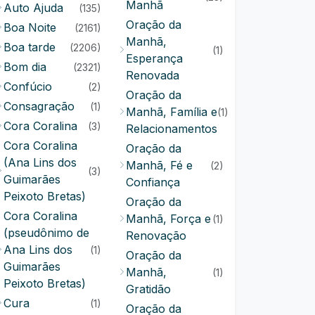
Manhã
Auto Ajuda
(135)
Oração da
Boa Noite
(2161)
Manhã,
Boa tarde
(2206)
(1)
Esperança
Bom dia
(2321)
Renovada
Confúcio
(2)
Oração da
Consagração
(1)
Manhã, Família e
(1)
Cora Coralina
(3)
Relacionamentos
Cora Coralina
Oração da
(Ana Lins dos
Manhã, Fé e
(2)
(3)
Guimarães
Confiança
Peixoto Bretas)
Oração da
Cora Coralina
Manhã, Força e
(1)
(pseudônimo de
Renovação
Ana Lins dos
(1)
Oração da
Guimarães
Manhã,
(1)
Peixoto Bretas)
Gratidão
Cura
(1)
Oração da