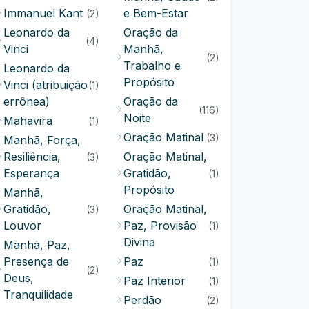
Immanuel Kant
e Bem-Estar
(2)
Leonardo da
Oração da
(4)
Vinci
Manhã,
(2)
Trabalho e
Leonardo da
Propósito
Vinci (atribuição
(1)
errônea)
Oração da
(116)
Noite
Mahavira
(1)
Oração Matinal
(3)
Manhã, Força,
Resiliência,
Oração Matinal,
(3)
Esperança
Gratidão,
(1)
Propósito
Manhã,
Gratidão,
Oração Matinal,
(3)
Louvor
Paz, Provisão
(1)
Divina
Manhã, Paz,
Presença de
Paz
(1)
(2)
Deus,
Paz Interior
(1)
Tranquilidade
Perdão
(2)