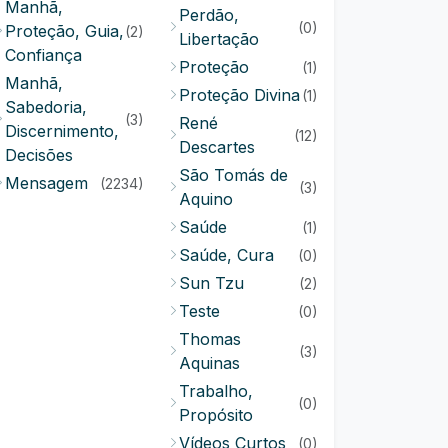
Manhã,
Perdão,
(0)
Proteção, Guia,
(2)
Libertação
Confiança
Proteção
(1)
Manhã,
Proteção Divina
(1)
Sabedoria,
(3)
René
Discernimento,
(12)
Descartes
Decisões
São Tomás de
Mensagem
(2234)
(3)
Aquino
Saúde
(1)
Saúde, Cura
(0)
Sun Tzu
(2)
Teste
(0)
Thomas
(3)
Aquinas
Trabalho,
(0)
Propósito
Vídeos Curtos
(0)