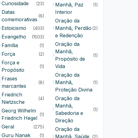
Curiosidade
(23)
Manhã, Paz
(1)
Datas
Interior
(6)
comemorativas
Oração da
Estoicismo
Manhã, Perdão
(403)
(2)
e Redenção
Evangelho
(1503)
Oração da
Família
(1)
Manhã,
Força
(2)
(1)
Propósito de
Força e
Vida
(1)
Propósito
Oração da
Frases
Manhã,
(8)
(1)
marcantes
Proteção Divina
Friedrich
Oração da
(4)
Nietzsche
Manhã,
(1)
Georg Wilhelm
Sabedoria e
(1)
Friedrich Hegel
Direção
Geral
(275)
Oração da
Guru Nanak
(1)
Manhã, Saúde
(2)