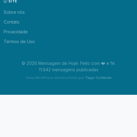
SITE
Sobre nós
Contato
Privacidade
Termos de Uso
© 2026 Mensagem de Hoje. Feito com ❤️ e fé.
11.942 mensagens publicadas
Tema WordPress desenvolvido por
Tiago Guillande