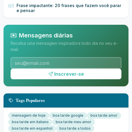
05
Frase impactante: 20 frases que fazem você parar
e pensar
Mensagens diárias
Receba uma mensagem inspiradora todo dia no seu e-
mail.
Inscrever-se
Tags Populares
mensagem de hoje
boa tarde google
boa tarde amor
boa tarde em italiano
boa tarde meu amor
boa tarde em espanhol
boa tarde a todos