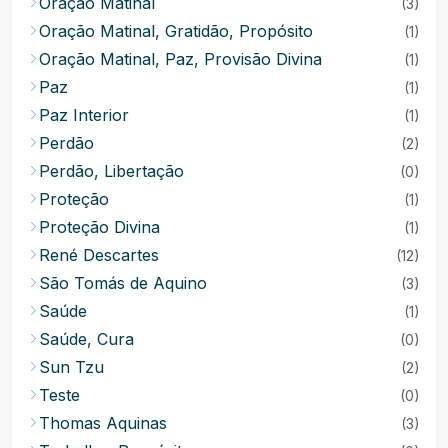
Oração Matinal
(3)
Oração Matinal, Gratidão, Propósito
(1)
Oração Matinal, Paz, Provisão Divina
(1)
Paz
(1)
Paz Interior
(1)
Perdão
(2)
Perdão, Libertação
(0)
Proteção
(1)
Proteção Divina
(1)
René Descartes
(12)
São Tomás de Aquino
(3)
Saúde
(1)
Saúde, Cura
(0)
Sun Tzu
(2)
Teste
(0)
Thomas Aquinas
(3)