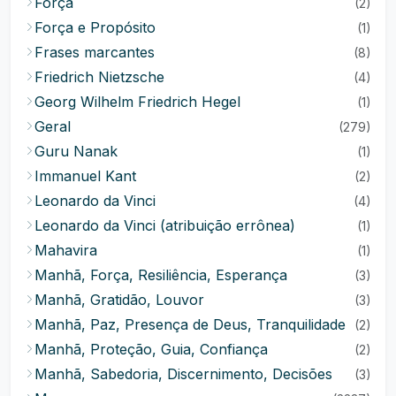
Força
(2)
Força e Propósito
(1)
Frases marcantes
(8)
Friedrich Nietzsche
(4)
Georg Wilhelm Friedrich Hegel
(1)
Geral
(279)
Guru Nanak
(1)
Immanuel Kant
(2)
Leonardo da Vinci
(4)
Leonardo da Vinci (atribuição errônea)
(1)
Mahavira
(1)
Manhã, Força, Resiliência, Esperança
(3)
Manhã, Gratidão, Louvor
(3)
Manhã, Paz, Presença de Deus, Tranquilidade
(2)
Manhã, Proteção, Guia, Confiança
(2)
Manhã, Sabedoria, Discernimento, Decisões
(3)