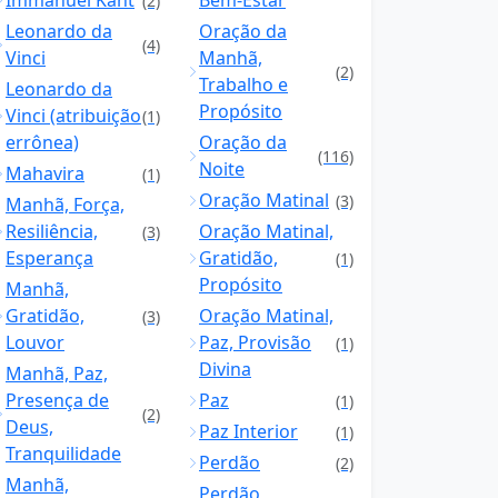
Immanuel Kant
Bem-Estar
(2)
Leonardo da
Oração da
(4)
Vinci
Manhã,
(2)
Trabalho e
Leonardo da
Propósito
Vinci (atribuição
(1)
errônea)
Oração da
(116)
Noite
Mahavira
(1)
Oração Matinal
(3)
Manhã, Força,
Resiliência,
Oração Matinal,
(3)
Esperança
Gratidão,
(1)
Propósito
Manhã,
Gratidão,
Oração Matinal,
(3)
Louvor
Paz, Provisão
(1)
Divina
Manhã, Paz,
Presença de
Paz
(1)
(2)
Deus,
Paz Interior
(1)
Tranquilidade
Perdão
(2)
Manhã,
Perdão,