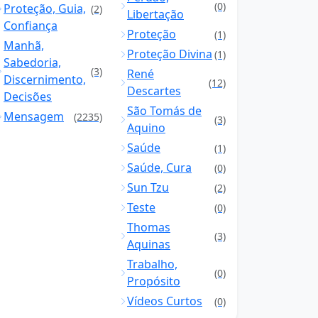
(0)
Proteção, Guia,
(2)
Libertação
Confiança
Proteção
(1)
Manhã,
Proteção Divina
(1)
Sabedoria,
(3)
René
Discernimento,
(12)
Descartes
Decisões
São Tomás de
Mensagem
(2235)
(3)
Aquino
Saúde
(1)
Saúde, Cura
(0)
Sun Tzu
(2)
Teste
(0)
Thomas
(3)
Aquinas
Trabalho,
(0)
Propósito
Vídeos Curtos
(0)