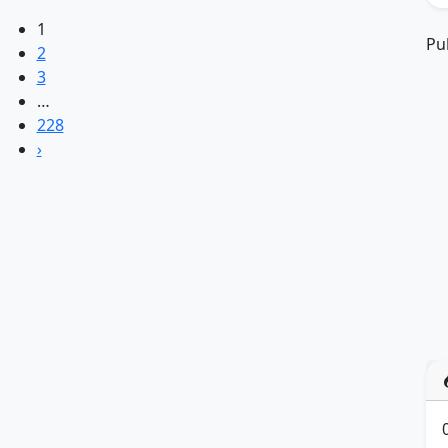
1
Pu
2
3
…
228
›