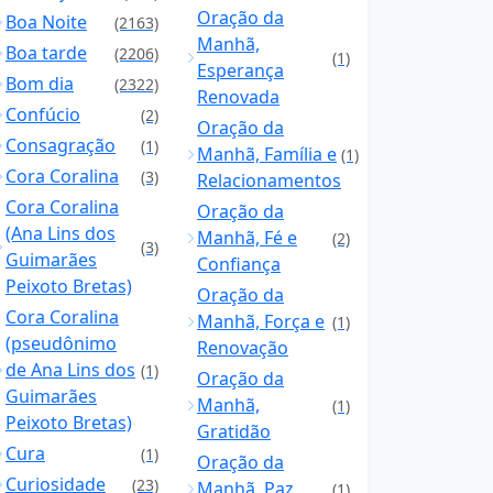
Oração da
Boa Noite
(2163)
Manhã,
Boa tarde
(2206)
(1)
Esperança
Bom dia
(2322)
Renovada
Confúcio
(2)
Oração da
Consagração
(1)
Manhã, Família e
(1)
Cora Coralina
(3)
Relacionamentos
Cora Coralina
Oração da
(Ana Lins dos
Manhã, Fé e
(2)
(3)
Guimarães
Confiança
Peixoto Bretas)
Oração da
Cora Coralina
Manhã, Força e
(1)
(pseudônimo
Renovação
de Ana Lins dos
(1)
Oração da
Guimarães
Manhã,
(1)
Peixoto Bretas)
Gratidão
Cura
(1)
Oração da
Curiosidade
(23)
Manhã, Paz
(1)