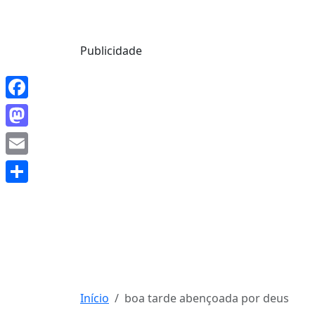
Mensagem de Hoje
Publicidade
Facebook
Mastodon
Email
Share
Início
boa tarde abençoada por deus