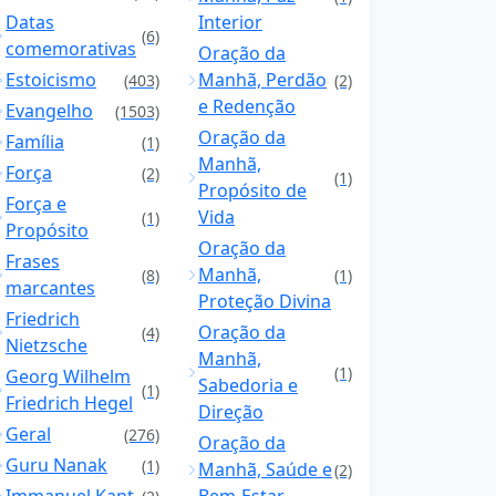
Datas
Interior
(6)
comemorativas
Oração da
Estoicismo
Manhã, Perdão
(403)
(2)
e Redenção
Evangelho
(1503)
Oração da
Família
(1)
Manhã,
Força
(2)
(1)
Propósito de
Força e
Vida
(1)
Propósito
Oração da
Frases
Manhã,
(8)
(1)
marcantes
Proteção Divina
Friedrich
Oração da
(4)
Nietzsche
Manhã,
(1)
Georg Wilhelm
Sabedoria e
(1)
Friedrich Hegel
Direção
Geral
(276)
Oração da
Guru Nanak
(1)
Manhã, Saúde e
(2)