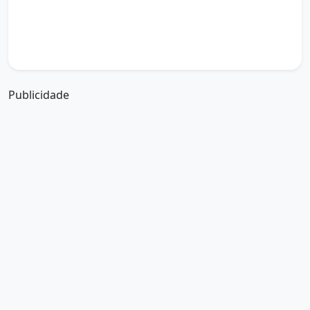
boa tarde amor da minha vida
boa tarde abençoada por deus
boa tarde amiguinho como vai
boa tarde a partir de que horas
a boa tarde em inglês
a boa tarde em francês
Publicidade