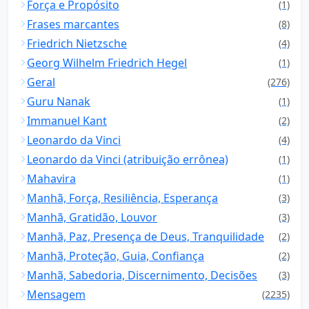
Força e Propósito
(1)
Frases marcantes
(8)
Friedrich Nietzsche
(4)
Georg Wilhelm Friedrich Hegel
(1)
Geral
(276)
Guru Nanak
(1)
Immanuel Kant
(2)
Leonardo da Vinci
(4)
Leonardo da Vinci (atribuição errônea)
(1)
Mahavira
(1)
Manhã, Força, Resiliência, Esperança
(3)
Manhã, Gratidão, Louvor
(3)
Manhã, Paz, Presença de Deus, Tranquilidade
(2)
Manhã, Proteção, Guia, Confiança
(2)
Manhã, Sabedoria, Discernimento, Decisões
(3)
Mensagem
(2235)