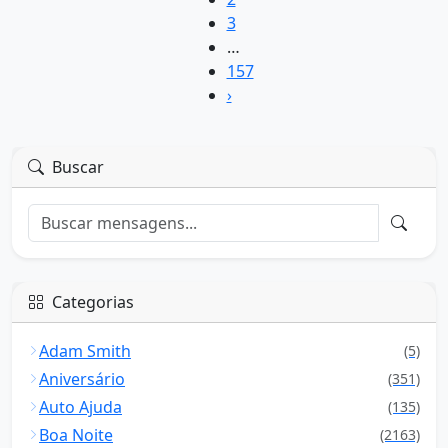
3
…
157
›
Buscar
Categorias
Adam Smith
(5)
Aniversário
(351)
Auto Ajuda
(135)
Boa Noite
(2163)