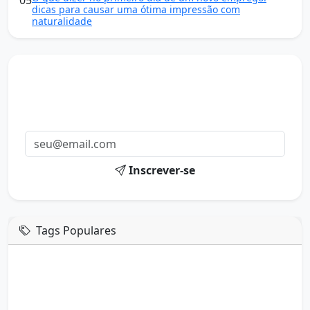
dicas para causar uma ótima impressão com
naturalidade
Mensagens diárias
Receba uma mensagem inspiradora todo dia no seu e-
mail.
Inscrever-se
Tags Populares
mensagem de hoje
boa tarde google
boa tarde amor
boa tarde em italiano
boa tarde meu amor
boa tarde em espanhol
boa tarde a todos
boa tarde abençoada
boa tarde amiga