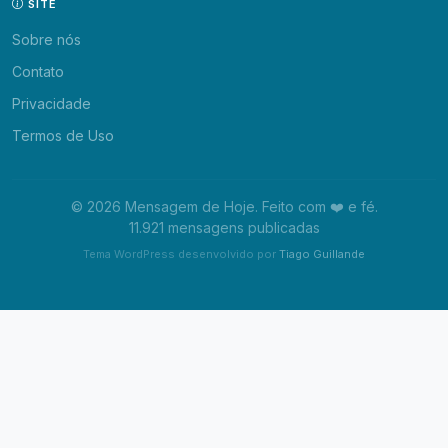
SITE
Sobre nós
Contato
Privacidade
Termos de Uso
© 2026 Mensagem de Hoje. Feito com ❤️ e fé.
11.921 mensagens publicadas
Tema WordPress desenvolvido por
Tiago Guillande