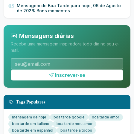
05
Mensagem de Boa Tarde para hoje, 06 de Agosto
de 2026: Bons momentos
Mensagens diárias
Receba uma mensagem inspiradora todo dia no seu e-
mail.
Inscrever-se
Tags Populares
mensagem de hoje
boa tarde google
boa tarde amor
boa tarde em italiano
boa tarde meu amor
boa tarde em espanhol
boa tarde a todos