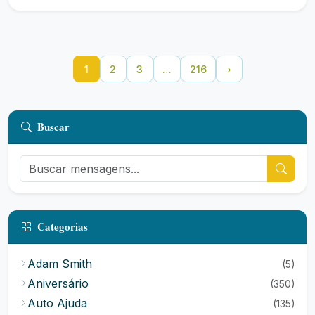
1
2
3
…
216
›
Buscar
Categorias
Adam Smith
(5)
Aniversário
(350)
Auto Ajuda
(135)