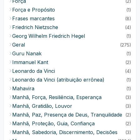
Força
(2)
Força e Propósito
(1)
Frases marcantes
(8)
Friedrich Nietzsche
(4)
Georg Wilhelm Friedrich Hegel
(1)
Geral
(275)
Guru Nanak
(1)
Immanuel Kant
(2)
Leonardo da Vinci
(4)
Leonardo da Vinci (atribuição errônea)
(1)
Mahavira
(1)
Manhã, Força, Resiliência, Esperança
(3)
Manhã, Gratidão, Louvor
(3)
Manhã, Paz, Presença de Deus, Tranquilidade
(2)
Manhã, Proteção, Guia, Confiança
(2)
Manhã, Sabedoria, Discernimento, Decisões
(3)