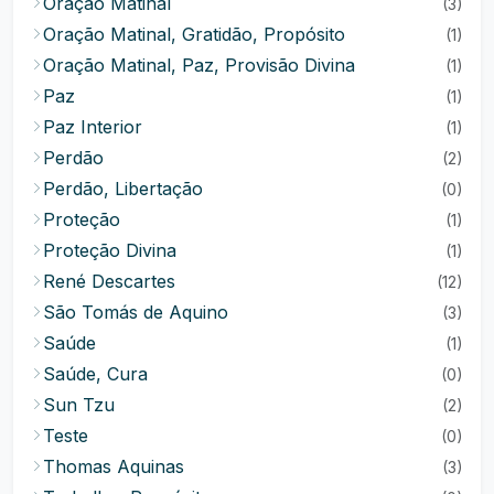
Oração Matinal
(3)
Oração Matinal, Gratidão, Propósito
(1)
Oração Matinal, Paz, Provisão Divina
(1)
Paz
(1)
Paz Interior
(1)
Perdão
(2)
Perdão, Libertação
(0)
Proteção
(1)
Proteção Divina
(1)
René Descartes
(12)
São Tomás de Aquino
(3)
Saúde
(1)
Saúde, Cura
(0)
Sun Tzu
(2)
Teste
(0)
Thomas Aquinas
(3)