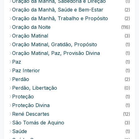
Oração da Manhã, Sabedoria e Direção
(1)
Oração da Manhã, Saúde e Bem-Estar
(2)
Oração da Manhã, Trabalho e Propósito
(2)
Oração da Noite
(116)
Oração Matinal
(3)
Oração Matinal, Gratidão, Propósito
(1)
Oração Matinal, Paz, Provisão Divina
(1)
Paz
(1)
Paz Interior
(1)
Perdão
(2)
Perdão, Libertação
(0)
Proteção
(1)
Proteção Divina
(1)
René Descartes
(12)
São Tomás de Aquino
(3)
Saúde
(1)