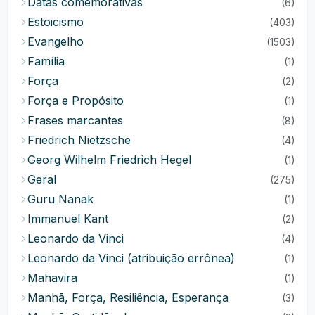
Datas comemorativas
(6)
Estoicismo
(403)
Evangelho
(1503)
Família
(1)
Força
(2)
Força e Propósito
(1)
Frases marcantes
(8)
Friedrich Nietzsche
(4)
Georg Wilhelm Friedrich Hegel
(1)
Geral
(275)
Guru Nanak
(1)
Immanuel Kant
(2)
Leonardo da Vinci
(4)
Leonardo da Vinci (atribuição errônea)
(1)
Mahavira
(1)
Manhã, Força, Resiliência, Esperança
(3)