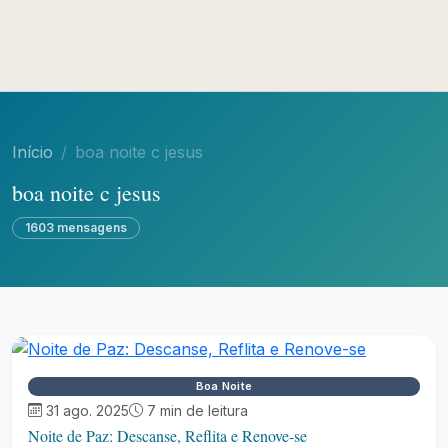
Início
boa noite c jesus
boa noite c jesus
1603 mensagens
Boa Noite
31 ago. 2025
7 min de leitura
Noite de Paz: Descanse, Reflita e Renove-se