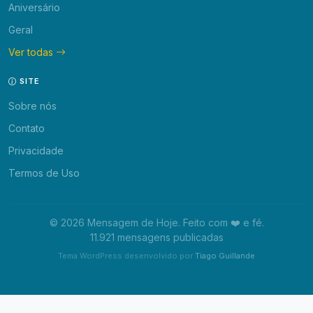
Aniversário
Geral
Ver todas
SITE
Sobre nós
Contato
Privacidade
Termos de Uso
© 2026 Mensagem de Hoje. Feito com ❤️ e fé.
11.921 mensagens publicadas
Tema WordPress desenvolvido por
Tiago Guillande