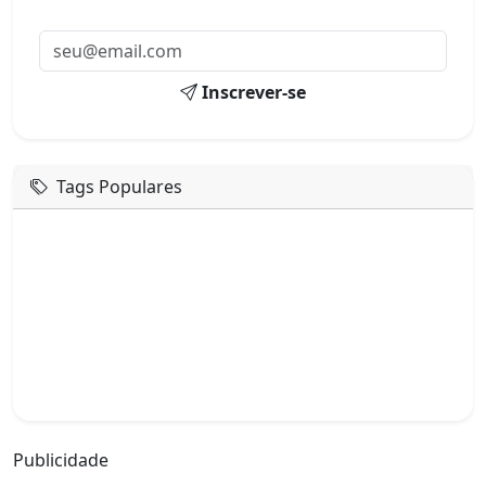
mail.
Inscrever-se
Tags Populares
mensagem de hoje
boa tarde google
boa tarde amor
boa tarde em italiano
boa tarde meu amor
boa tarde em espanhol
boa tarde a todos
boa tarde abençoada
boa tarde amiga
boa tarde amor da minha vida
boa tarde abençoada por deus
boa tarde amiguinho como vai
boa tarde a partir de que horas
a boa tarde em inglês
a boa tarde em francês
Publicidade