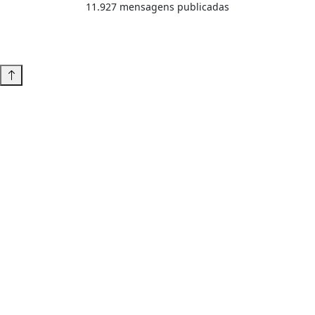
11.927 mensagens publicadas
Tema WordPress desenvolvido por
Tiago Guillande