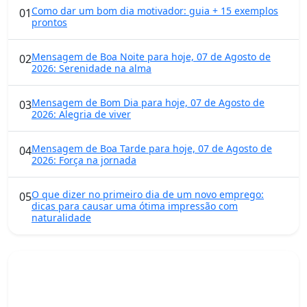
Como dar um bom dia motivador: guia + 15 exemplos
01
prontos
Mensagem de Boa Noite para hoje, 07 de Agosto de
02
2026: Serenidade na alma
Mensagem de Bom Dia para hoje, 07 de Agosto de
03
2026: Alegria de viver
Mensagem de Boa Tarde para hoje, 07 de Agosto de
04
2026: Força na jornada
O que dizer no primeiro dia de um novo emprego:
05
dicas para causar uma ótima impressão com
naturalidade
Mensagens diárias
Receba uma mensagem inspiradora todo dia no seu e-