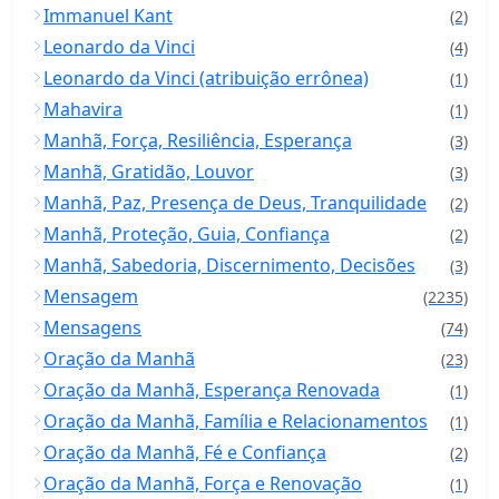
Immanuel Kant
(2)
Leonardo da Vinci
(4)
Leonardo da Vinci (atribuição errônea)
(1)
Mahavira
(1)
Manhã, Força, Resiliência, Esperança
(3)
Manhã, Gratidão, Louvor
(3)
Manhã, Paz, Presença de Deus, Tranquilidade
(2)
Manhã, Proteção, Guia, Confiança
(2)
Manhã, Sabedoria, Discernimento, Decisões
(3)
Mensagem
(2235)
Mensagens
(74)
Oração da Manhã
(23)
Oração da Manhã, Esperança Renovada
(1)
Oração da Manhã, Família e Relacionamentos
(1)
Oração da Manhã, Fé e Confiança
(2)
Oração da Manhã, Força e Renovação
(1)