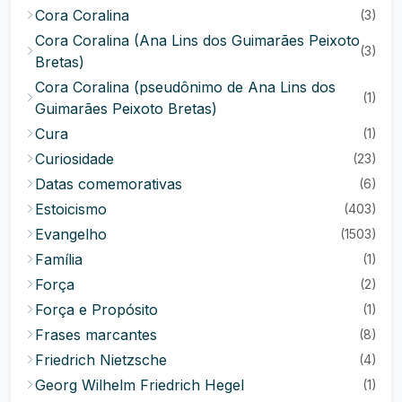
Cora Coralina
(3)
Cora Coralina (Ana Lins dos Guimarães Peixoto
(3)
Bretas)
Cora Coralina (pseudônimo de Ana Lins dos
(1)
Guimarães Peixoto Bretas)
Cura
(1)
Curiosidade
(23)
Datas comemorativas
(6)
Estoicismo
(403)
Evangelho
(1503)
Família
(1)
Força
(2)
Força e Propósito
(1)
Frases marcantes
(8)
Friedrich Nietzsche
(4)
Georg Wilhelm Friedrich Hegel
(1)