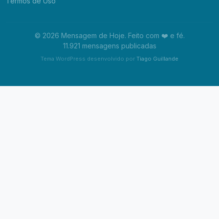
Termos de Uso
© 2026 Mensagem de Hoje. Feito com ❤️ e fé.
11.921 mensagens publicadas
Tema WordPress desenvolvido por
Tiago Guillande