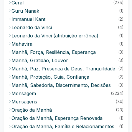
Geral
(275)
Guru Nanak
(1)
Immanuel Kant
(2)
Leonardo da Vinci
(4)
Leonardo da Vinci (atribuição errônea)
(1)
Mahavira
(1)
Manhã, Força, Resiliência, Esperança
(3)
Manhã, Gratidão, Louvor
(3)
Manhã, Paz, Presença de Deus, Tranquilidade
(2)
Manhã, Proteção, Guia, Confiança
(2)
Manhã, Sabedoria, Discernimento, Decisões
(3)
Mensagem
(2234)
Mensagens
(74)
Oração da Manhã
(23)
Oração da Manhã, Esperança Renovada
(1)
Oração da Manhã, Família e Relacionamentos
(1)