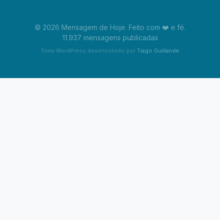
© 2026 Mensagem de Hoje. Feito com ❤️ e fé.
11.937 mensagens publicadas
Tema WordPress desenvolvido por
Tiago Guillande