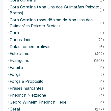
Cora Coralina
(3)
Cora Coralina (Ana Lins dos Guimarães Peixoto
(3)
Bretas)
Cora Coralina (pseudônimo de Ana Lins dos
(1)
Guimarães Peixoto Bretas)
Cura
(1)
Curiosidade
(23)
Datas comemorativas
(6)
Estoicismo
(402)
Evangelho
(1503)
Família
(1)
Força
(2)
Força e Propósito
(1)
Frases marcantes
(8)
Friedrich Nietzsche
(4)
Georg Wilhelm Friedrich Hegel
(1)
Geral
(277)