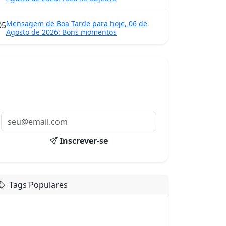
Mensagem de Boa Tarde para hoje, 06 de
05
Agosto de 2026: Bons momentos
Mensagens diárias
Receba uma mensagem inspiradora todo dia
no seu e-mail.
Inscrever-se
Tags Populares
mensagem de hoje
boa tarde google
boa tarde amor
boa tarde em italiano