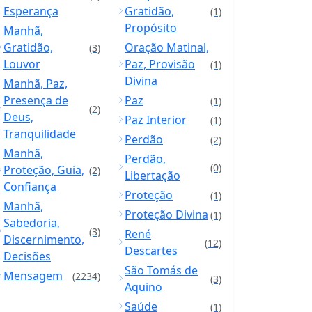
Esperança
Gratidão,
(1)
Propósito
Manhã,
Gratidão,
Oração Matinal,
(3)
Louvor
Paz, Provisão
(1)
Divina
Manhã, Paz,
Presença de
Paz
(1)
(2)
Deus,
Paz Interior
(1)
Tranquilidade
Perdão
(2)
Manhã,
Perdão,
(0)
Proteção, Guia,
(2)
Libertação
Confiança
Proteção
(1)
Manhã,
Proteção Divina
(1)
Sabedoria,
(3)
René
Discernimento,
(12)
Descartes
Decisões
São Tomás de
Mensagem
(2234)
(3)
Aquino
Saúde
(1)