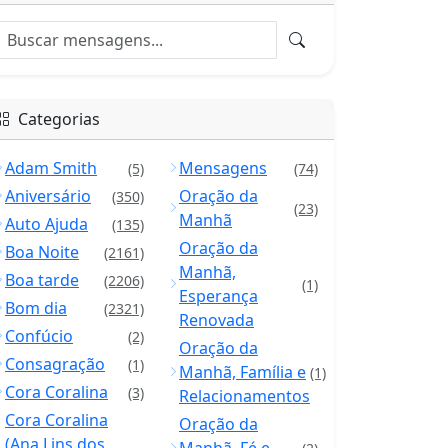
Categorias
Adam Smith
Mensagens
(5)
(74)
Aniversário
Oração da
(350)
(23)
Manhã
Auto Ajuda
(135)
Oração da
Boa Noite
(2161)
Manhã,
Boa tarde
(2206)
(1)
Esperança
Bom dia
(2321)
Renovada
Confúcio
(2)
Oração da
Consagração
(1)
Manhã, Família e
(1)
Cora Coralina
(3)
Relacionamentos
Cora Coralina
Oração da
(Ana Lins dos