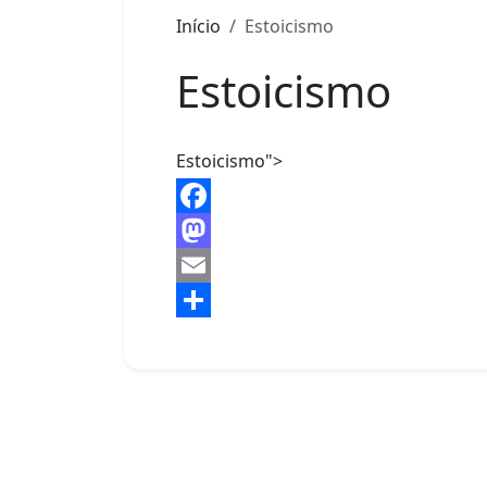
Início
Estoicismo
Estoicismo
Estoicismo">
Facebook
Mastodon
Email
Share