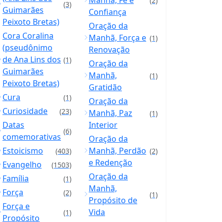
Manhã, Fé e
(2)
(3)
Guimarães
Confiança
Peixoto Bretas)
Oração da
Cora Coralina
Manhã, Força e
(1)
(pseudônimo
Renovação
de Ana Lins dos
(1)
Oração da
Guimarães
Manhã,
(1)
Peixoto Bretas)
Gratidão
Cura
(1)
Oração da
Curiosidade
(23)
Manhã, Paz
(1)
Datas
Interior
(6)
comemorativas
Oração da
Estoicismo
Manhã, Perdão
(403)
(2)
e Redenção
Evangelho
(1503)
Oração da
Família
(1)
Manhã,
Força
(2)
(1)
Propósito de
Força e
Vida
(1)
Propósito