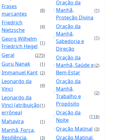
Oração da
Frases
Manhã,
(8)
(1)
marcantes
Proteção Divina
Friedrich
Oração da
(4)
Nietzsche
Manhã,
(1)
Georg Wilhelm
Sabedoria e
(1)
Friedrich Hegel
Direção
Geral
(275)
Oração da
Guru Nanak
(1)
Manhã, Saúde e
(2)
Immanuel Kant
Bem-Estar
(2)
Leonardo da
Oração da
(4)
Vinci
Manhã,
(2)
Trabalho e
Leonardo da
Propósito
Vinci (atribuição
(1)
errônea)
Oração da
(116)
Noite
Mahavira
(1)
Oração Matinal
(3)
Manhã, Força,
Resiliência,
Oração Matinal,
(3)