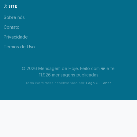
SITE
Sobre nós
Contato
Privacidade
Termos de Uso
© 2026 Mensagem de Hoje. Feito com ❤️ e fé.
11.926 mensagens publicadas
Tema WordPress desenvolvido por
Tiago Guillande