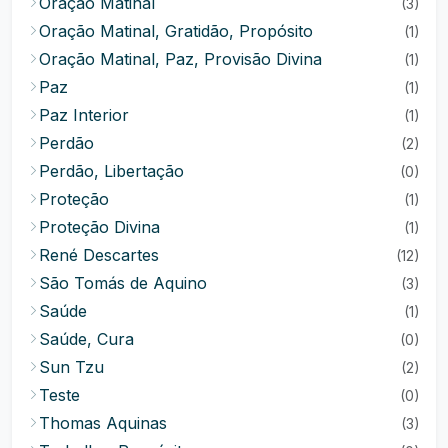
Oração Matinal
(3)
Oração Matinal, Gratidão, Propósito
(1)
Oração Matinal, Paz, Provisão Divina
(1)
Paz
(1)
Paz Interior
(1)
Perdão
(2)
Perdão, Libertação
(0)
Proteção
(1)
Proteção Divina
(1)
René Descartes
(12)
São Tomás de Aquino
(3)
Saúde
(1)
Saúde, Cura
(0)
Sun Tzu
(2)
Teste
(0)
Thomas Aquinas
(3)