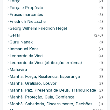
Força
(2)
Força e Propósito
(1)
Frases marcantes
(8)
Friedrich Nietzsche
(4)
Georg Wilhelm Friedrich Hegel
(1)
Geral
(276)
Guru Nanak
(1)
Immanuel Kant
(2)
Leonardo da Vinci
(4)
Leonardo da Vinci (atribuição errônea)
(1)
Mahavira
(1)
Manhã, Força, Resiliência, Esperança
(3)
Manhã, Gratidão, Louvor
(3)
Manhã, Paz, Presença de Deus, Tranquilidade
(2)
Manhã, Proteção, Guia, Confiança
(2)
Manhã, Sabedoria, Discernimento, Decisões
(3)