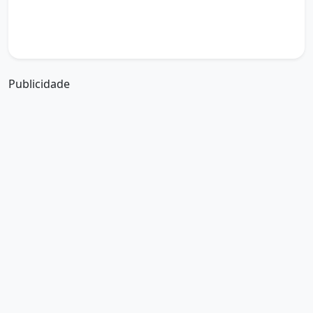
boa tarde amiguinho como vai
boa tarde a partir de que horas
a boa tarde em inglês
a boa tarde em francês
Publicidade