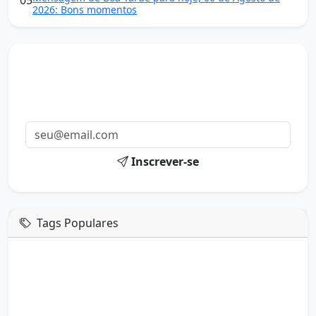
2026: Bons momentos
Mensagens diárias
Receba uma mensagem inspiradora todo dia no seu e-
mail.
Inscrever-se
Tags Populares
mensagem de hoje
boa tarde google
boa tarde amor
boa tarde em italiano
boa tarde meu amor
boa tarde em espanhol
boa tarde a todos
boa tarde abençoada
boa tarde amiga
boa tarde amor da minha vida
boa tarde abençoada por deus