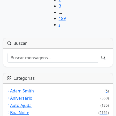
3
…
189
›
Buscar
Categorias
Adam Smith
(5)
Aniversário
(350)
Auto Ajuda
(135)
Boa Noite
(2161)