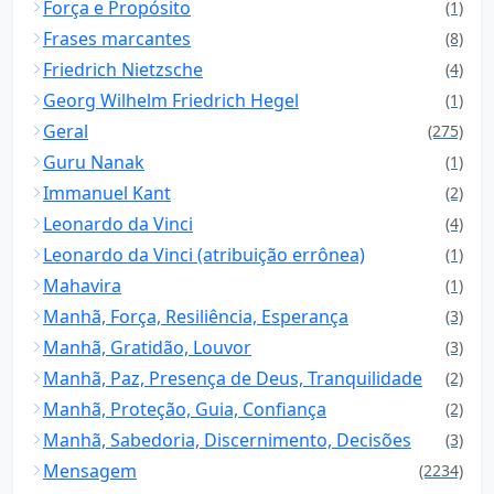
Força e Propósito
(1)
Frases marcantes
(8)
Friedrich Nietzsche
(4)
Georg Wilhelm Friedrich Hegel
(1)
Geral
(275)
Guru Nanak
(1)
Immanuel Kant
(2)
Leonardo da Vinci
(4)
Leonardo da Vinci (atribuição errônea)
(1)
Mahavira
(1)
Manhã, Força, Resiliência, Esperança
(3)
Manhã, Gratidão, Louvor
(3)
Manhã, Paz, Presença de Deus, Tranquilidade
(2)
Manhã, Proteção, Guia, Confiança
(2)
Manhã, Sabedoria, Discernimento, Decisões
(3)
Mensagem
(2234)