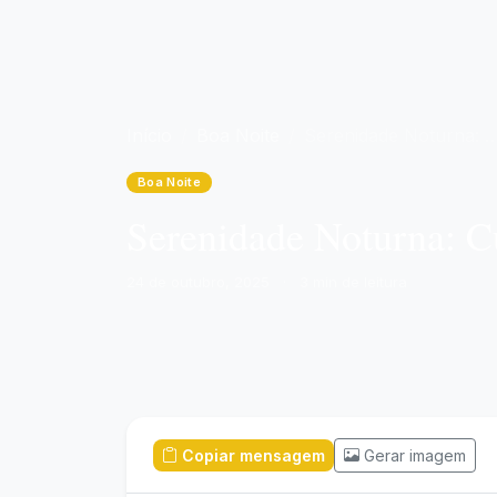
Início
Boa Noite
Serenidade Noturna: Cultive Paz, Reflexão e Renovação
Boa Noite
Serenidade Noturna: C
24 de outubro, 2025
·
3 min de leitura
Copiar mensagem
Gerar imagem