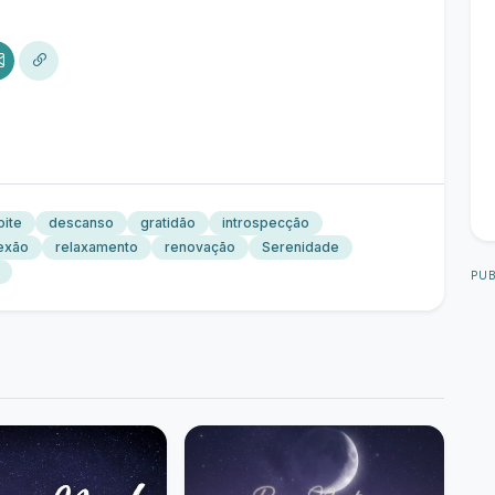
oite
descanso
gratidão
introspecção
lexão
relaxamento
renovação
Serenidade
PUB