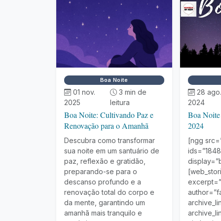
Boa Noite
01 nov.
3 min de
28 ago
2025
leitura
2024
Boa Noite: Cultivando Paz e
Boa Noite
Renovação para o Amanhã
2024
Descubra como transformar
[ngg src=”
sua noite em um santuário de
ids=”1848
paz, reflexão e gratidão,
display=”
preparando-se para o
[web_stori
descanso profundo e a
excerpt=”
renovação total do corpo e
author=”f
da mente, garantindo um
archive_li
amanhã mais tranquilo e
archive_li