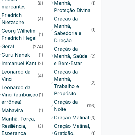
Manhã,
(8)
(1)
marcantes
Proteção Divina
Friedrich
Oração da
(4)
Nietzsche
Manhã,
(1)
Georg Wilhelm
Sabedoria e
(1)
Friedrich Hegel
Direção
Geral
(274)
Oração da
Guru Nanak
(1)
Manhã, Saúde
(2)
Immanuel Kant
e Bem-Estar
(2)
Leonardo da
Oração da
(4)
Vinci
Manhã,
(2)
Trabalho e
Leonardo da
Propósito
Vinci (atribuição
(1)
errônea)
Oração da
(116)
Noite
Mahavira
(1)
Oração Matinal
(3)
Manhã, Força,
Resiliência,
Oração Matinal,
(3)
Esperança
Gratidão,
(1)