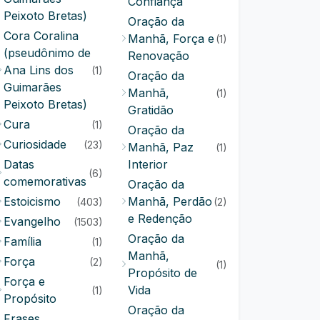
Confiança
Peixoto Bretas)
Oração da
Cora Coralina
Manhã, Força e
(1)
(pseudônimo de
Renovação
Ana Lins dos
(1)
Oração da
Guimarães
Manhã,
(1)
Peixoto Bretas)
Gratidão
Cura
(1)
Oração da
Curiosidade
(23)
Manhã, Paz
(1)
Datas
Interior
(6)
comemorativas
Oração da
Estoicismo
Manhã, Perdão
(403)
(2)
e Redenção
Evangelho
(1503)
Oração da
Família
(1)
Manhã,
Força
(2)
(1)
Propósito de
Força e
Vida
(1)
Propósito
Oração da
Frases