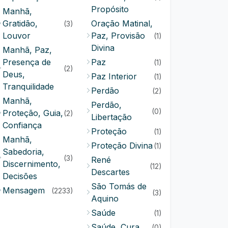
Propósito
Manhã,
Gratidão,
Oração Matinal,
(3)
Louvor
Paz, Provisão
(1)
Divina
Manhã, Paz,
Presença de
Paz
(1)
(2)
Deus,
Paz Interior
(1)
Tranquilidade
Perdão
(2)
Manhã,
Perdão,
(0)
Proteção, Guia,
(2)
Libertação
Confiança
Proteção
(1)
Manhã,
Proteção Divina
(1)
Sabedoria,
(3)
René
Discernimento,
(12)
Descartes
Decisões
São Tomás de
Mensagem
(2233)
(3)
Aquino
Saúde
(1)
Saúde, Cura
(0)