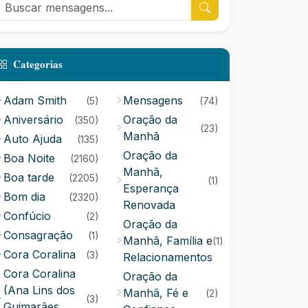
Categorias
Adam Smith
Mensagens
(5)
(74)
Aniversário
Oração da
(350)
(23)
Manhã
Auto Ajuda
(135)
Oração da
Boa Noite
(2160)
Manhã,
Boa tarde
(2205)
(1)
Esperança
Bom dia
(2320)
Renovada
Confúcio
(2)
Oração da
Consagração
(1)
Manhã, Família e
(1)
Cora Coralina
(3)
Relacionamentos
Cora Coralina
Oração da
(Ana Lins dos
Manhã, Fé e
(2)
(3)
Guimarães