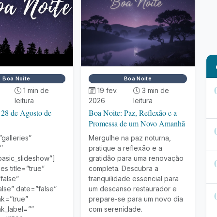
Boa Noite
Boa Noite
.
1 min de
19 fev.
3 min de
leitura
2026
leitura
 28 de Agosto de
Boa Noite: Paz, Reflexão e a
Promessa de um Novo Amanhã
galleries”
Mergulhe na paz noturna,
″
pratique a reflexão e a
basic_slideshow”]
gratidão para uma renovação
es title=”true”
completa. Descubra a
false”
tranquilidade essencial para
alse” date=”false”
um descanso restaurador e
nk=”true”
prepare-se para um novo dia
nk_label=””
com serenidade.