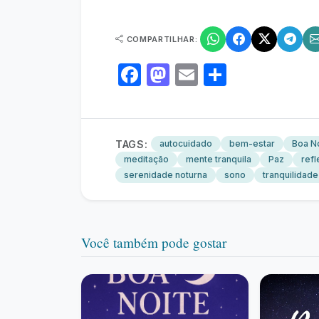
COMPARTILHAR:
Facebook
Mastodon
Email
Share
TAGS:
autocuidado
bem-estar
Boa N
meditação
mente tranquila
Paz
ref
serenidade noturna
sono
tranquilidade
Você também pode gostar