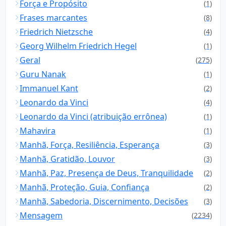
Força e Propósito
(1)
Frases marcantes
(8)
Friedrich Nietzsche
(4)
Georg Wilhelm Friedrich Hegel
(1)
Geral
(275)
Guru Nanak
(1)
Immanuel Kant
(2)
Leonardo da Vinci
(4)
Leonardo da Vinci (atribuição errônea)
(1)
Mahavira
(1)
Manhã, Força, Resiliência, Esperança
(3)
Manhã, Gratidão, Louvor
(3)
Manhã, Paz, Presença de Deus, Tranquilidade
(2)
Manhã, Proteção, Guia, Confiança
(2)
Manhã, Sabedoria, Discernimento, Decisões
(3)
Mensagem
(2234)