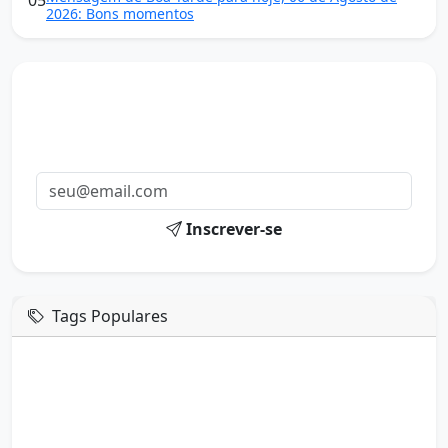
2026: Bons momentos
Mensagens diárias
Receba uma mensagem inspiradora todo dia no seu e-
mail.
Inscrever-se
Tags Populares
mensagem de hoje
boa tarde google
boa tarde amor
boa tarde em italiano
boa tarde meu amor
boa tarde em espanhol
boa tarde a todos
boa tarde abençoada
boa tarde amiga
boa tarde amor da minha vida
boa tarde abençoada por deus