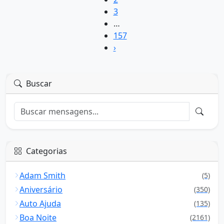
3
…
157
›
Buscar
Categorias
Adam Smith
(5)
Aniversário
(350)
Auto Ajuda
(135)
Boa Noite
(2161)