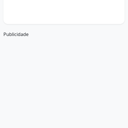
boa tarde amiguinho como vai
boa tarde a partir de que horas
a boa tarde em inglês
a boa tarde em francês
Publicidade