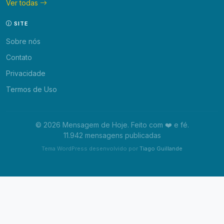
Ver todas
SITE
Sobre nós
Contato
Privacidade
Termos de Uso
© 2026 Mensagem de Hoje. Feito com ❤️ e fé.
11.942 mensagens publicadas
Tema WordPress desenvolvido por
Tiago Guillande