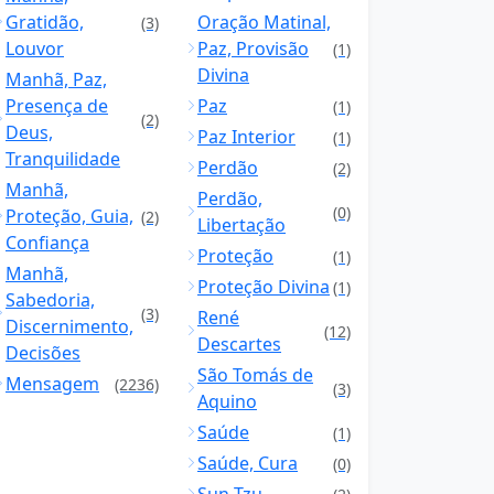
Gratidão,
Oração Matinal,
(3)
Louvor
Paz, Provisão
(1)
Divina
Manhã, Paz,
Presença de
Paz
(1)
(2)
Deus,
Paz Interior
(1)
Tranquilidade
Perdão
(2)
Manhã,
Perdão,
(0)
Proteção, Guia,
(2)
Libertação
Confiança
Proteção
(1)
Manhã,
Proteção Divina
(1)
Sabedoria,
(3)
René
Discernimento,
(12)
Descartes
Decisões
São Tomás de
Mensagem
(2236)
(3)
Aquino
Saúde
(1)
Saúde, Cura
(0)