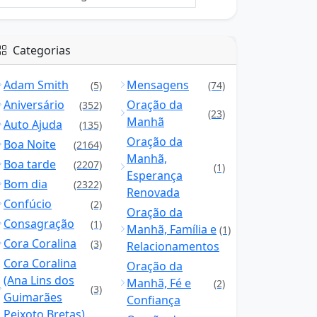
Categorias
Adam Smith
Mensagens
(5)
(74)
Aniversário
Oração da
(352)
(23)
Manhã
Auto Ajuda
(135)
Oração da
Boa Noite
(2164)
Manhã,
Boa tarde
(2207)
(1)
Esperança
Bom dia
(2322)
Renovada
Confúcio
(2)
Oração da
Consagração
(1)
Manhã, Família e
(1)
Cora Coralina
(3)
Relacionamentos
Cora Coralina
Oração da
(Ana Lins dos
Manhã, Fé e
(2)
(3)
Guimarães
Confiança
Peixoto Bretas)