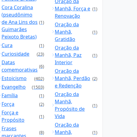
Oração da
Cora Coralina
Manhã, Força e
(1)
(pseudônimo
Renovação
de Ana Lins dos
(1)
Oração da
Guimarães
Manhã,
(1)
Peixoto Bretas)
Gratidão
Cura
(1)
Oração da
Curiosidade
(23)
Manhã, Paz
(1)
Datas
Interior
(6)
comemorativas
Oração da
Estoicismo
Manhã, Perdão
(402)
(2)
e Redenção
Evangelho
(1503)
Oração da
Família
(1)
Manhã,
Força
(2)
(1)
Propósito de
Força e
Vida
(1)
Propósito
Oração da
Frases
Manhã,
(8)
(1)
marcantes