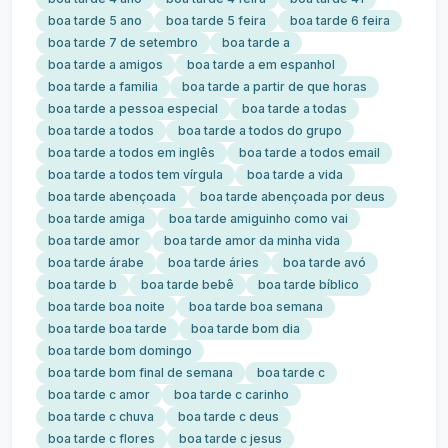
boa tarde 5 ano
boa tarde 5 feira
boa tarde 6 feira
boa tarde 7 de setembro
boa tarde a
boa tarde a amigos
boa tarde a em espanhol
boa tarde a familia
boa tarde a partir de que horas
boa tarde a pessoa especial
boa tarde a todas
boa tarde a todos
boa tarde a todos do grupo
boa tarde a todos em inglês
boa tarde a todos email
boa tarde a todos tem vírgula
boa tarde a vida
boa tarde abençoada
boa tarde abençoada por deus
boa tarde amiga
boa tarde amiguinho como vai
boa tarde amor
boa tarde amor da minha vida
boa tarde árabe
boa tarde áries
boa tarde avó
boa tarde b
boa tarde bebê
boa tarde bíblico
boa tarde boa noite
boa tarde boa semana
boa tarde boa tarde
boa tarde bom dia
boa tarde bom domingo
boa tarde bom final de semana
boa tarde c
boa tarde c amor
boa tarde c carinho
boa tarde c chuva
boa tarde c deus
boa tarde c flores
boa tarde c jesus