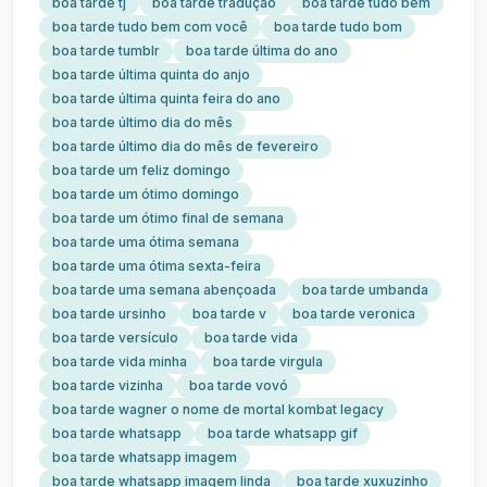
boa tarde tj
boa tarde tradução
boa tarde tudo bem
boa tarde tudo bem com você
boa tarde tudo bom
boa tarde tumblr
boa tarde última do ano
boa tarde última quinta do anjo
boa tarde última quinta feira do ano
boa tarde último dia do mês
boa tarde último dia do mês de fevereiro
boa tarde um feliz domingo
boa tarde um ótimo domingo
boa tarde um ótimo final de semana
boa tarde uma ótima semana
boa tarde uma ótima sexta-feira
boa tarde uma semana abençoada
boa tarde umbanda
boa tarde ursinho
boa tarde v
boa tarde veronica
boa tarde versículo
boa tarde vida
boa tarde vida minha
boa tarde virgula
boa tarde vizinha
boa tarde vovó
boa tarde wagner o nome de mortal kombat legacy
boa tarde whatsapp
boa tarde whatsapp gif
boa tarde whatsapp imagem
boa tarde whatsapp imagem linda
boa tarde xuxuzinho