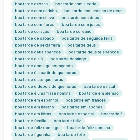
boa tarde c rosas
boa tarde com alegria
boa tarde com carinho
boa tarde com carinho de deus
boa tarde com chuva
boa tarde com deus
boa tarde com flores
boa tarde com jesus
boa tarde coração
boa tarde coreano
boa tarde de sabado
boa tarde de segunda feira
boa tarde de sexta feira
boa tarde deus
boa tarde deus abençoe
boa tarde deus te abençoe
boa tarde dia 6
boa tarde domingo
boa tarde domingo abençoado
boa tarde é a partir de que horas
boa tarde é até que horas
boa tarde é depois de que horas
boa tarde é natal
boa tarde é uma frase nominal
boa tarde em alemão
boa tarde em espanhol
boa tarde em frances
boa tarde em italiano
boa tarde em japones
boa tarde em libras
boa tarde especial
boa tarde f
boa tarde família
boa tarde feliz
boa tarde feliz domingo
boa tarde feliz semana
boa tarde figurinha
boa tarde fofo