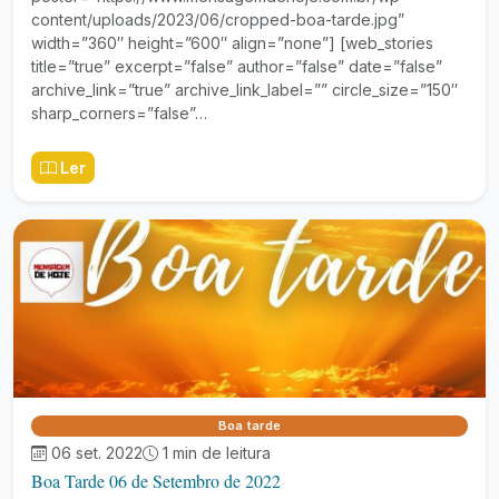
content/uploads/2023/06/cropped-boa-tarde.jpg”
width=”360″ height=”600″ align=”none”] [web_stories
title=”true” excerpt=”false” author=”false” date=”false”
archive_link=”true” archive_link_label=”” circle_size=”150″
sharp_corners=”false”…
Ler
Boa tarde
06 set. 2022
1 min de leitura
Boa Tarde 06 de Setembro de 2022