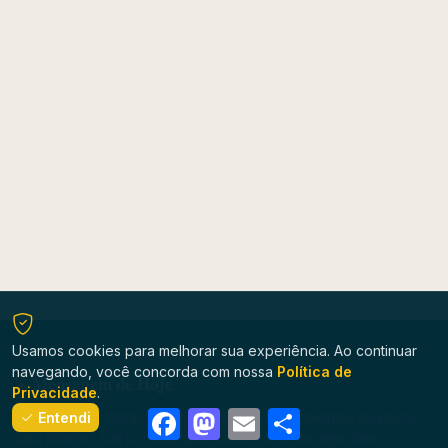
Usamos cookies para melhorar sua experiência. Ao continuar
navegando, você concorda com nossa
Política de
Mensagem de Hoje
Privacidade
.
Facebook
Mastodon
Email
Share
Tenha um dia maravilhoso, repleto de pensamentos positivos
Entendi
para iluminar sua jornada! Que cada momento seja uma