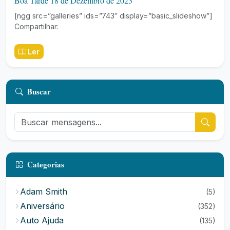
Boa Tarde 18 de Dezembro de 2023
[ngg src=”galleries” ids=”743″ display=”basic_slideshow”]
Compartilhar:
Ler
Buscar
Categorias
Adam Smith
(5)
Aniversário
(352)
Auto Ajuda
(135)