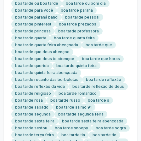
boa tarde ou boa tarde
boa tarde ou bom dia
boa tarde para você
boa tarde parana
boa tarde paraná band
boa tarde pessoal
boa tarde pinterest
boa tarde prezados
boa tarde princesa
boa tarde professora
boa tarde quarta
boa tarde quarta feira
boa tarde quarta feira abençoada
boa tarde que
boa tarde que deus abençoe
boa tarde que deus te abençoe
boa tarde que horas
boa tarde querida
boa tarde quinta feira
boa tarde quinta feira abençoada
boa tarde recanto das borboletas
boa tarde reflexão
boa tarde reflexão da vida
boa tarde reflexão de deus
boa tarde religioso
boa tarde romantico
boa tarde rosa
boa tarde russo
boa tarde s
boa tarde sabado
boa tarde salmo 91
boa tarde segunda
boa tarde segunda feira
boa tarde sexta feira
boa tarde sexta feira abençoada
boa tarde sextou
boa tarde snoopy
boa tarde sogra
boa tarde terça feira
boa tarde tia
boa tarde tio