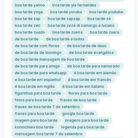
boa tarde yahoo
boa tarde yla fernandes
boa tarde yoga
boa tarde yoruba
boa tarde youtube
boa tarde zap
boa tarde zapzap
boa tarde zé
boa tarde zen
boa tarde zezé di camargo e luciano
boa tarde zuado
boa tarde zueira
boa tarde zuera
de boa tarde
de boa tarde a todos
de boa tarde com flores
de boa tarde de deus
de boa tarde de domingo
de boa tarde evangélica
de boa tarde mensagem de boa tarde
de boa tarde para amiga
de boa tarde para namorado
de boa tarde para whatsapp
é boa tarde em alemão
e boa tarde em espanhol
é boa tarde em francês
é boa tarde em inglês
é boa tarde em italiano
figurinhas para boa tarde
flores para boa tarde
fotos para boa tarde
frases de boa tarde
frases de boa tarde 7 de setembro
frases para boa tarde
google boa tarde
imagem para boa tarde
imagens para boa tarde
konnichiwa boa tarde
legenda para boa tarde
mensagem boa tarde 7 de setembro