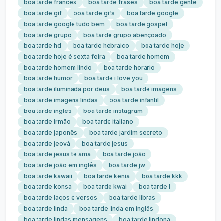
boa tarde frances
boa tarde frases
boa tarde gente
boa tarde gif
boa tarde gifs
boa tarde google
boa tarde google tudo bem
boa tarde gospel
boa tarde grupo
boa tarde grupo abençoado
boa tarde hd
boa tarde hebraico
boa tarde hoje
boa tarde hoje é sexta feira
boa tarde homem
boa tarde homem lindo
boa tarde horario
boa tarde humor
boa tarde i love you
boa tarde iluminada por deus
boa tarde imagens
boa tarde imagens lindas
boa tarde infantil
boa tarde ingles
boa tarde instagram
boa tarde irmão
boa tarde italiano
boa tarde japonês
boa tarde jardim secreto
boa tarde jeová
boa tarde jesus
boa tarde jesus te ama
boa tarde joão
boa tarde joão em inglês
boa tarde jw
boa tarde kawaii
boa tarde kenia
boa tarde kkk
boa tarde konsa
boa tarde kwai
boa tarde l
boa tarde laços e versos
boa tarde libras
boa tarde linda
boa tarde linda em inglês
boa tarde lindas mensagens
boa tarde lindona