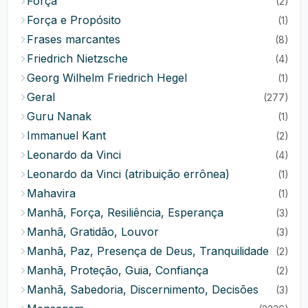
Força
(2)
Força e Propósito
(1)
Frases marcantes
(8)
Friedrich Nietzsche
(4)
Georg Wilhelm Friedrich Hegel
(1)
Geral
(277)
Guru Nanak
(1)
Immanuel Kant
(2)
Leonardo da Vinci
(4)
Leonardo da Vinci (atribuição errônea)
(1)
Mahavira
(1)
Manhã, Força, Resiliência, Esperança
(3)
Manhã, Gratidão, Louvor
(3)
Manhã, Paz, Presença de Deus, Tranquilidade
(2)
Manhã, Proteção, Guia, Confiança
(2)
Manhã, Sabedoria, Discernimento, Decisões
(3)