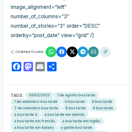
image_alignment=”left”
number_of_columns=”3″
number_of_stories=”3″ order=”DESC”
orderby=”post_date” view=”grid” /]
COMPARTILHAR:
Facebook
Mastodon
Email
Share
TAGS:
09/02/2025
1 de agosto boa tarde
1 de setembro boa tarde
4 boa tarde
6 boa tarde
7 de setembro boa tarde
8 boa tarde
9 boa tarde
a boa tarde é
a boa tarde em alemão
a boa tarde em francês
a boa tarde em inglês
a boa tarde em italiano
a gente boa tarde