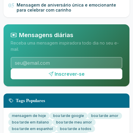
05
Mensagem de aniversário única e emocionante
para celebrar com carinho
Mensagens diárias
Receba uma mensagem inspiradora todo dia no seu e-
mail.
Inscrever-se
Tags Populares
mensagem de hoje
boa tarde google
boa tarde amor
boa tarde em italiano
boa tarde meu amor
boa tarde em espanhol
boa tarde a todos