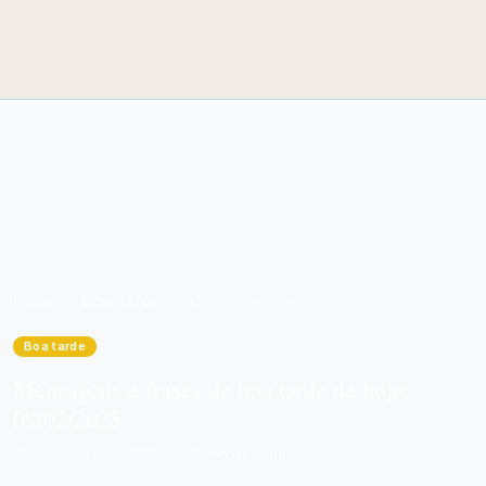
Início
Boa tarde
Mensagens e frases de boa tarde de hoje: 09/02/2025
Boa tarde
Mensagens e frases de boa tarde de hoje:
09/02/2025
09 de fevereiro, 2025
·
2 min de leitura