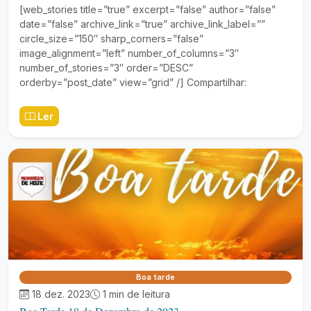
[web_stories title=”true” excerpt=”false” author=”false”
date=”false” archive_link=”true” archive_link_label=””
circle_size=”150″ sharp_corners=”false”
image_alignment=”left” number_of_columns=”3″
number_of_stories=”3″ order=”DESC”
orderby=”post_date” view=”grid” /] Compartilhar:
Ler
Boa tarde
18 dez. 2023
1 min de leitura