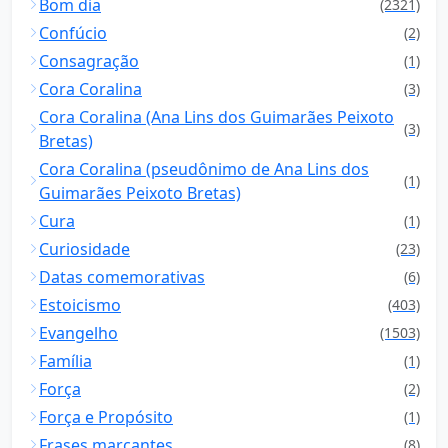
Bom dia
(2321)
Confúcio
(2)
Consagração
(1)
Cora Coralina
(3)
Cora Coralina (Ana Lins dos Guimarães Peixoto
(3)
Bretas)
Cora Coralina (pseudônimo de Ana Lins dos
(1)
Guimarães Peixoto Bretas)
Cura
(1)
Curiosidade
(23)
Datas comemorativas
(6)
Estoicismo
(403)
Evangelho
(1503)
Família
(1)
Força
(2)
Força e Propósito
(1)
Frases marcantes
(8)