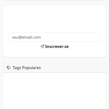
Mensagens diárias
Receba uma mensagem inspiradora todo dia no seu e-
mail.
Inscrever-se
Tags Populares
mensagem de hoje
boa tarde google
boa tarde amor
boa tarde em italiano
boa tarde meu amor
boa tarde em espanhol
boa tarde a todos
boa tarde abençoada
boa tarde amiga
boa tarde amor da minha vida
boa tarde abençoada por deus
boa tarde amiguinho como vai
boa tarde a partir de que horas
a boa tarde em inglês