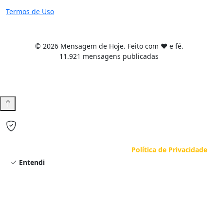
Termos de Uso
© 2026 Mensagem de Hoje. Feito com ❤️ e fé.
11.921 mensagens publicadas
Tema WordPress desenvolvido por
Tiago Guillande
Usamos cookies para melhorar sua experiência. Ao continuar
navegando, você concorda com nossa
Política de Privacidade
.
Entendi