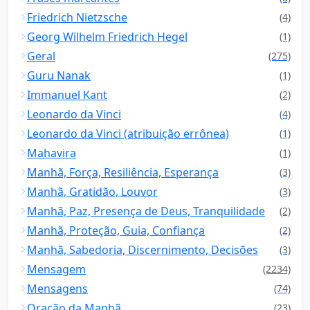
Friedrich Nietzsche
(4)
Georg Wilhelm Friedrich Hegel
(1)
Geral
(275)
Guru Nanak
(1)
Immanuel Kant
(2)
Leonardo da Vinci
(4)
Leonardo da Vinci (atribuição errônea)
(1)
Mahavira
(1)
Manhã, Força, Resiliência, Esperança
(3)
Manhã, Gratidão, Louvor
(3)
Manhã, Paz, Presença de Deus, Tranquilidade
(2)
Manhã, Proteção, Guia, Confiança
(2)
Manhã, Sabedoria, Discernimento, Decisões
(3)
Mensagem
(2234)
Mensagens
(74)
Oração da Manhã
(23)