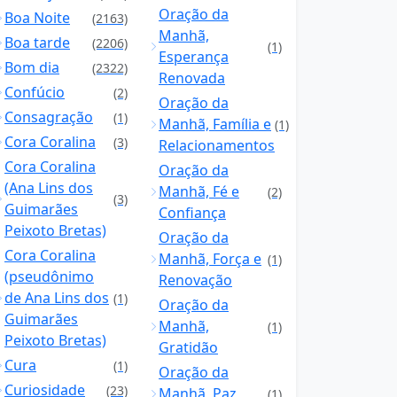
Oração da
Boa Noite
(2163)
Manhã,
Boa tarde
(2206)
(1)
Esperança
Bom dia
(2322)
Renovada
Confúcio
(2)
Oração da
Consagração
(1)
Manhã, Família e
(1)
Cora Coralina
(3)
Relacionamentos
Cora Coralina
Oração da
(Ana Lins dos
Manhã, Fé e
(2)
(3)
Guimarães
Confiança
Peixoto Bretas)
Oração da
Cora Coralina
Manhã, Força e
(1)
(pseudônimo
Renovação
de Ana Lins dos
(1)
Oração da
Guimarães
Manhã,
(1)
Peixoto Bretas)
Gratidão
Cura
(1)
Oração da
Curiosidade
(23)
Manhã, Paz
(1)