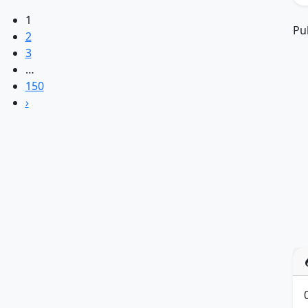
1
Pu
2
3
…
150
›