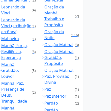
Immanuel Kant
Bem-Estar
(2)
Leonardo da
Oração da
(4)
Vinci
Manhã,
(2)
Trabalho e
Leonardo da
Propósito
Vinci (atribuição
(1)
errônea)
Oração da
(116)
Noite
Mahavira
(1)
Oração Matinal
(3)
Manhã, Força,
Resiliência,
Oração Matinal,
(3)
Esperança
Gratidão,
(1)
Propósito
Manhã,
Gratidão,
Oração Matinal,
(3)
Louvor
Paz, Provisão
(1)
Divina
Manhã, Paz,
Presença de
Paz
(1)
(2)
Deus,
Paz Interior
(1)
Tranquilidade
Perdão
(2)
Manhã,
Perdão,