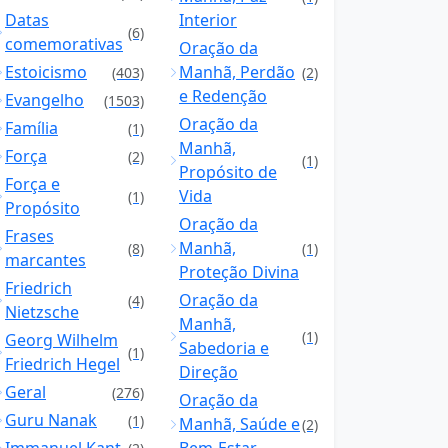
Datas
Interior
(6)
comemorativas
Oração da
Estoicismo
Manhã, Perdão
(403)
(2)
e Redenção
Evangelho
(1503)
Oração da
Família
(1)
Manhã,
Força
(2)
(1)
Propósito de
Força e
Vida
(1)
Propósito
Oração da
Frases
Manhã,
(8)
(1)
marcantes
Proteção Divina
Friedrich
Oração da
(4)
Nietzsche
Manhã,
(1)
Georg Wilhelm
Sabedoria e
(1)
Friedrich Hegel
Direção
Geral
(276)
Oração da
Guru Nanak
(1)
Manhã, Saúde e
(2)