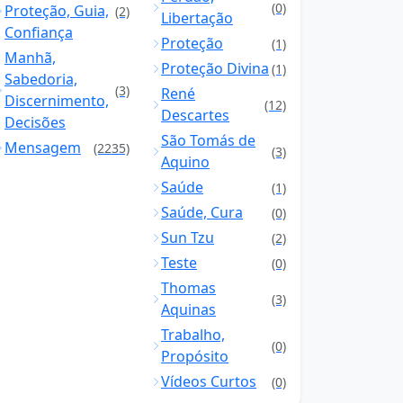
(0)
Proteção, Guia,
(2)
Libertação
Confiança
Proteção
(1)
Manhã,
Proteção Divina
(1)
Sabedoria,
(3)
René
Discernimento,
(12)
Descartes
Decisões
São Tomás de
Mensagem
(2235)
(3)
Aquino
Saúde
(1)
Saúde, Cura
(0)
Sun Tzu
(2)
Teste
(0)
Thomas
(3)
Aquinas
Trabalho,
(0)
Propósito
Vídeos Curtos
(0)