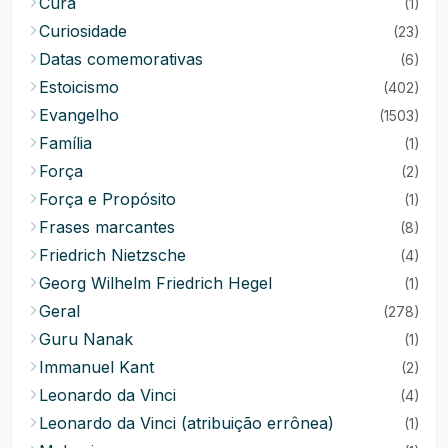
Cura
(1)
Curiosidade
(23)
Datas comemorativas
(6)
Estoicismo
(402)
Evangelho
(1503)
Família
(1)
Força
(2)
Força e Propósito
(1)
Frases marcantes
(8)
Friedrich Nietzsche
(4)
Georg Wilhelm Friedrich Hegel
(1)
Geral
(278)
Guru Nanak
(1)
Immanuel Kant
(2)
Leonardo da Vinci
(4)
Leonardo da Vinci (atribuição errônea)
(1)