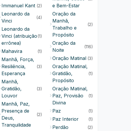
Immanuel Kant
e Bem-Estar
(2)
Leonardo da
Oração da
(4)
Vinci
Manhã,
(2)
Trabalho e
Leonardo da
Propósito
Vinci (atribuição
(1)
errônea)
Oração da
(116)
Noite
Mahavira
(1)
Oração Matinal
(3)
Manhã, Força,
Resiliência,
Oração Matinal,
(3)
Esperança
Gratidão,
(1)
Propósito
Manhã,
Gratidão,
Oração Matinal,
(3)
Louvor
Paz, Provisão
(1)
Divina
Manhã, Paz,
Presença de
Paz
(1)
(2)
Deus,
Paz Interior
(1)
Tranquilidade
Perdão
(2)