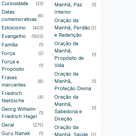
Curiosidade
(23)
Manhã, Paz
(1)
Datas
Interior
(6)
comemorativas
Oração da
Estoicismo
Manhã, Perdão
(403)
(2)
e Redenção
Evangelho
(1503)
Oração da
Família
(1)
Manhã,
Força
(2)
(1)
Propósito de
Força e
Vida
(1)
Propósito
Oração da
Frases
Manhã,
(8)
(1)
marcantes
Proteção Divina
Friedrich
Oração da
(4)
Nietzsche
Manhã,
(1)
Georg Wilhelm
Sabedoria e
(1)
Friedrich Hegel
Direção
Geral
(275)
Oração da
Guru Nanak
(1)
Manhã, Saúde
(2)