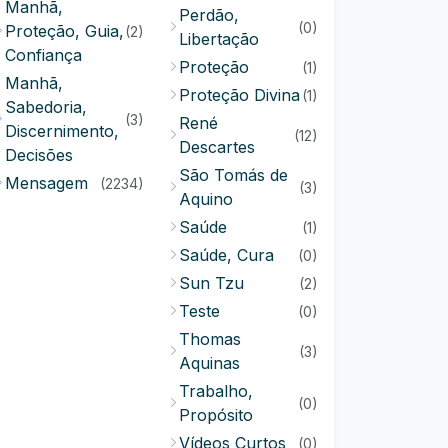
Manhã,
Perdão,
(0)
Proteção, Guia,
(2)
Libertação
Confiança
Proteção
(1)
Manhã,
Proteção Divina
(1)
Sabedoria,
(3)
René
Discernimento,
(12)
Descartes
Decisões
São Tomás de
Mensagem
(2234)
(3)
Aquino
Saúde
(1)
Saúde, Cura
(0)
Sun Tzu
(2)
Teste
(0)
Thomas
(3)
Aquinas
Trabalho,
(0)
Propósito
Vídeos Curtos
(0)