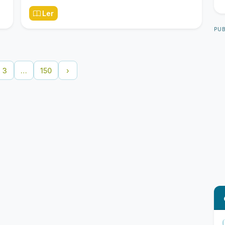
Ler
PUB
3
…
150
›