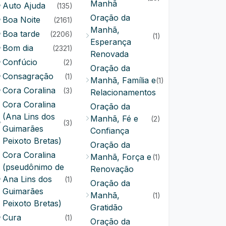
Manhã
Auto Ajuda
(135)
Oração da
Boa Noite
(2161)
Manhã,
Boa tarde
(2206)
(1)
Esperança
Bom dia
(2321)
Renovada
Confúcio
(2)
Oração da
Consagração
(1)
Manhã, Família e
(1)
Cora Coralina
(3)
Relacionamentos
Cora Coralina
Oração da
(Ana Lins dos
Manhã, Fé e
(2)
(3)
Guimarães
Confiança
Peixoto Bretas)
Oração da
Cora Coralina
Manhã, Força e
(1)
(pseudônimo de
Renovação
Ana Lins dos
(1)
Oração da
Guimarães
Manhã,
(1)
Peixoto Bretas)
Gratidão
Cura
(1)
Oração da