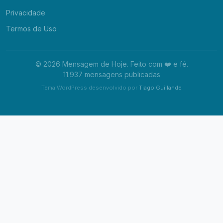
Privacidade
Termos de Uso
© 2026 Mensagem de Hoje. Feito com ❤️ e fé.
11.937 mensagens publicadas
Tema WordPress desenvolvido por
Tiago Guillande