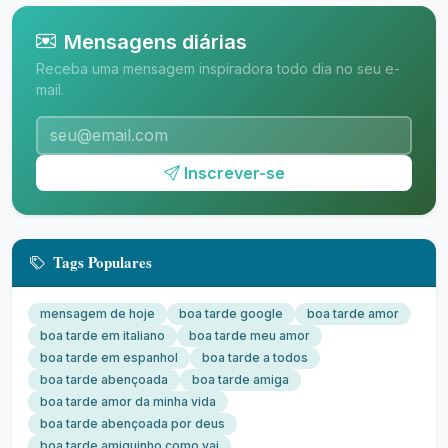
Mensagens diárias
Receba uma mensagem inspiradora todo dia no seu e-
mail.
Inscrever-se
Tags Populares
mensagem de hoje
boa tarde google
boa tarde amor
boa tarde em italiano
boa tarde meu amor
boa tarde em espanhol
boa tarde a todos
boa tarde abençoada
boa tarde amiga
boa tarde amor da minha vida
boa tarde abençoada por deus
boa tarde amiguinho como vai