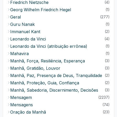
Friedrich Nietzsche
(4)
Georg Wilhelm Friedrich Hegel
(1)
Geral
(277)
Guru Nanak
(1)
Immanuel Kant
(2)
Leonardo da Vinci
(4)
Leonardo da Vinci (atribuição errônea)
(1)
Mahavira
(1)
Manhã, Força, Resiliência, Esperança
(3)
Manhã, Gratidão, Louvor
(3)
Manhã, Paz, Presença de Deus, Tranquilidade
(2)
Manhã, Proteção, Guia, Confiança
(2)
Manhã, Sabedoria, Discernimento, Decisões
(3)
Mensagem
(2237)
Mensagens
(74)
Oração da Manhã
(23)