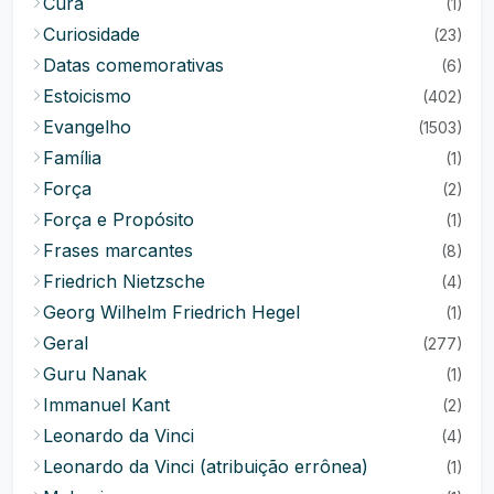
Cura
(1)
Curiosidade
(23)
Datas comemorativas
(6)
Estoicismo
(402)
Evangelho
(1503)
Família
(1)
Força
(2)
Força e Propósito
(1)
Frases marcantes
(8)
Friedrich Nietzsche
(4)
Georg Wilhelm Friedrich Hegel
(1)
Geral
(277)
Guru Nanak
(1)
Immanuel Kant
(2)
Leonardo da Vinci
(4)
Leonardo da Vinci (atribuição errônea)
(1)