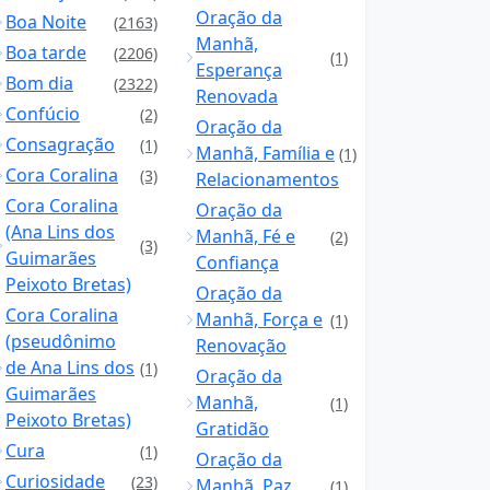
Oração da
Boa Noite
(2163)
Manhã,
Boa tarde
(2206)
(1)
Esperança
Bom dia
(2322)
Renovada
Confúcio
(2)
Oração da
Consagração
(1)
Manhã, Família e
(1)
Cora Coralina
(3)
Relacionamentos
Cora Coralina
Oração da
(Ana Lins dos
Manhã, Fé e
(2)
(3)
Guimarães
Confiança
Peixoto Bretas)
Oração da
Cora Coralina
Manhã, Força e
(1)
(pseudônimo
Renovação
de Ana Lins dos
(1)
Oração da
Guimarães
Manhã,
(1)
Peixoto Bretas)
Gratidão
Cura
(1)
Oração da
Curiosidade
(23)
Manhã, Paz
(1)