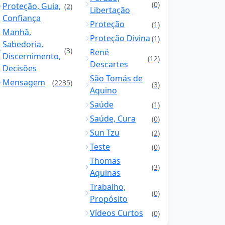
(0)
Proteção, Guia,
(2)
Libertação
Confiança
Proteção
(1)
Manhã,
Proteção Divina
(1)
Sabedoria,
(3)
René
Discernimento,
(12)
Descartes
Decisões
São Tomás de
Mensagem
(2235)
(3)
Aquino
Saúde
(1)
Saúde, Cura
(0)
Sun Tzu
(2)
Teste
(0)
Thomas
(3)
Aquinas
Trabalho,
(0)
Propósito
Vídeos Curtos
(0)