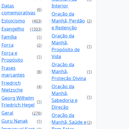
Datas
Interior
(6)
comemorativas
Oração da
Estoicismo
Manhã, Perdão
(403)
(2)
e Redenção
Evangelho
(1503)
Oração da
Família
(1)
Manhã,
Força
(2)
(1)
Propósito de
Força e
Vida
(1)
Propósito
Oração da
Frases
Manhã,
(8)
(1)
marcantes
Proteção Divina
Friedrich
Oração da
(4)
Nietzsche
Manhã,
(1)
Georg Wilhelm
Sabedoria e
(1)
Friedrich Hegel
Direção
Geral
(276)
Oração da
Guru Nanak
(1)
Manhã, Saúde e
(2)