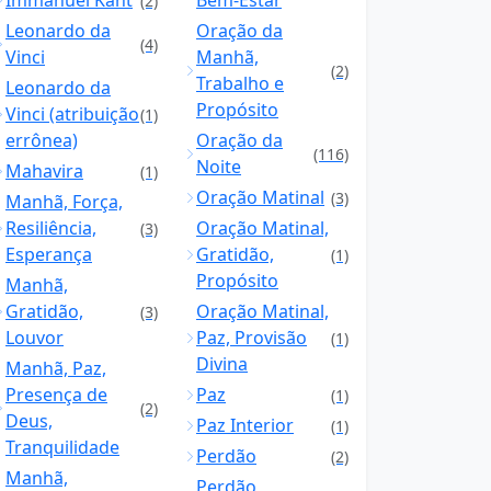
Immanuel Kant
Bem-Estar
(2)
Leonardo da
Oração da
(4)
Vinci
Manhã,
(2)
Trabalho e
Leonardo da
Propósito
Vinci (atribuição
(1)
errônea)
Oração da
(116)
Noite
Mahavira
(1)
Oração Matinal
(3)
Manhã, Força,
Resiliência,
Oração Matinal,
(3)
Esperança
Gratidão,
(1)
Propósito
Manhã,
Gratidão,
Oração Matinal,
(3)
Louvor
Paz, Provisão
(1)
Divina
Manhã, Paz,
Presença de
Paz
(1)
(2)
Deus,
Paz Interior
(1)
Tranquilidade
Perdão
(2)
Manhã,
Perdão,