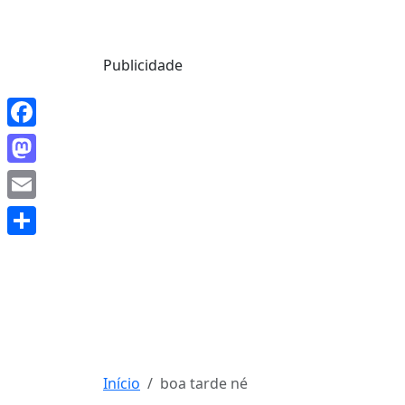
Mensagem de Hoje
Publicidade
Facebook
Mastodon
Email
Share
Início
boa tarde né