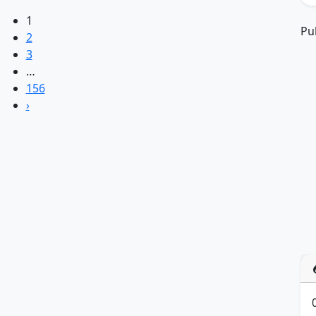
1
Pu
2
3
…
156
›