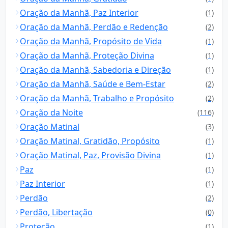
Oração da Manhã, Paz Interior
(1)
Oração da Manhã, Perdão e Redenção
(2)
Oração da Manhã, Propósito de Vida
(1)
Oração da Manhã, Proteção Divina
(1)
Oração da Manhã, Sabedoria e Direção
(1)
Oração da Manhã, Saúde e Bem-Estar
(2)
Oração da Manhã, Trabalho e Propósito
(2)
Oração da Noite
(116)
Oração Matinal
(3)
Oração Matinal, Gratidão, Propósito
(1)
Oração Matinal, Paz, Provisão Divina
(1)
Paz
(1)
Paz Interior
(1)
Perdão
(2)
Perdão, Libertação
(0)
Proteção
(1)