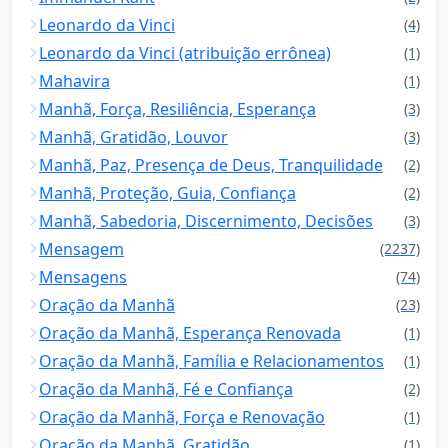
Leonardo da Vinci
(4)
Leonardo da Vinci (atribuição errônea)
(1)
Mahavira
(1)
Manhã, Força, Resiliência, Esperança
(3)
Manhã, Gratidão, Louvor
(3)
Manhã, Paz, Presença de Deus, Tranquilidade
(2)
Manhã, Proteção, Guia, Confiança
(2)
Manhã, Sabedoria, Discernimento, Decisões
(3)
Mensagem
(2237)
Mensagens
(74)
Oração da Manhã
(23)
Oração da Manhã, Esperança Renovada
(1)
Oração da Manhã, Família e Relacionamentos
(1)
Oração da Manhã, Fé e Confiança
(2)
Oração da Manhã, Força e Renovação
(1)
Oração da Manhã, Gratidão
(1)