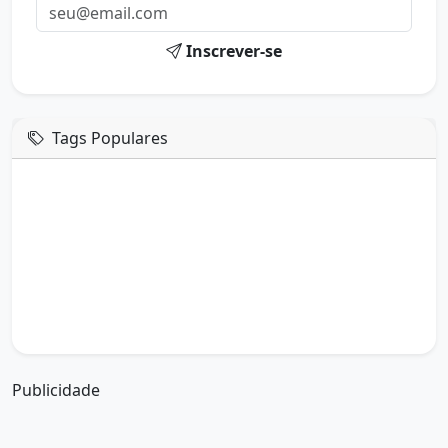
Inscrever-se
Tags Populares
mensagem de hoje
boa tarde google
boa tarde amor
boa tarde em italiano
boa tarde meu amor
boa tarde em espanhol
boa tarde a todos
boa tarde abençoada
boa tarde amiga
boa tarde amor da minha vida
boa tarde abençoada por deus
boa tarde amiguinho como vai
boa tarde a partir de que horas
a boa tarde em inglês
a boa tarde em francês
Publicidade