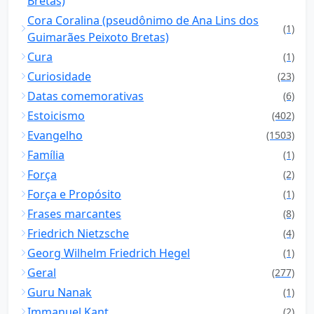
Bretas)
Cora Coralina (pseudônimo de Ana Lins dos
(1)
Guimarães Peixoto Bretas)
Cura
(1)
Curiosidade
(23)
Datas comemorativas
(6)
Estoicismo
(402)
Evangelho
(1503)
Família
(1)
Força
(2)
Força e Propósito
(1)
Frases marcantes
(8)
Friedrich Nietzsche
(4)
Georg Wilhelm Friedrich Hegel
(1)
Geral
(277)
Guru Nanak
(1)
Immanuel Kant
(2)