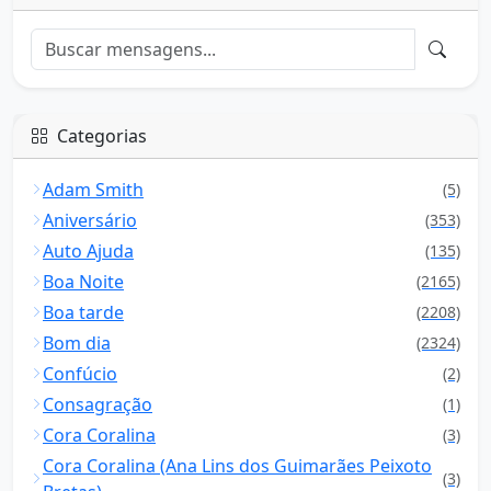
Categorias
Adam Smith
(5)
Aniversário
(353)
Auto Ajuda
(135)
Boa Noite
(2165)
Boa tarde
(2208)
Bom dia
(2324)
Confúcio
(2)
Consagração
(1)
Cora Coralina
(3)
Cora Coralina (Ana Lins dos Guimarães Peixoto
(3)