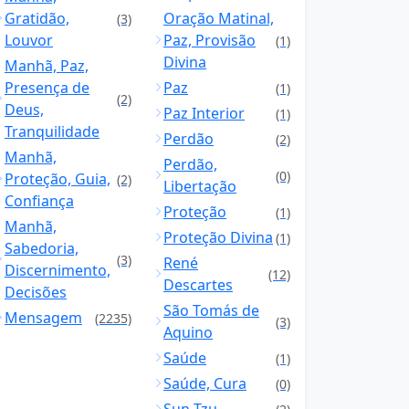
Gratidão,
Oração Matinal,
(3)
Louvor
Paz, Provisão
(1)
Divina
Manhã, Paz,
Presença de
Paz
(1)
(2)
Deus,
Paz Interior
(1)
Tranquilidade
Perdão
(2)
Manhã,
Perdão,
(0)
Proteção, Guia,
(2)
Libertação
Confiança
Proteção
(1)
Manhã,
Proteção Divina
(1)
Sabedoria,
(3)
René
Discernimento,
(12)
Descartes
Decisões
São Tomás de
Mensagem
(2235)
(3)
Aquino
Saúde
(1)
Saúde, Cura
(0)