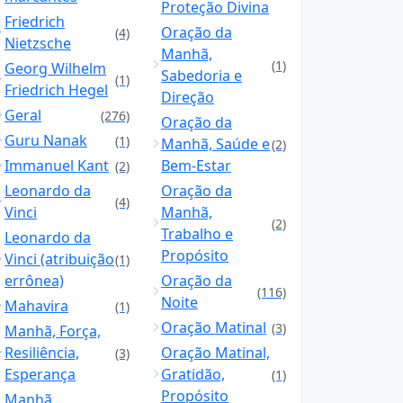
Proteção Divina
Friedrich
Oração da
(4)
Nietzsche
Manhã,
(1)
Georg Wilhelm
Sabedoria e
(1)
Friedrich Hegel
Direção
Geral
(276)
Oração da
Guru Nanak
(1)
Manhã, Saúde e
(2)
Immanuel Kant
Bem-Estar
(2)
Leonardo da
Oração da
(4)
Vinci
Manhã,
(2)
Trabalho e
Leonardo da
Propósito
Vinci (atribuição
(1)
errônea)
Oração da
(116)
Noite
Mahavira
(1)
Oração Matinal
(3)
Manhã, Força,
Resiliência,
Oração Matinal,
(3)
Esperança
Gratidão,
(1)
Propósito
Manhã,