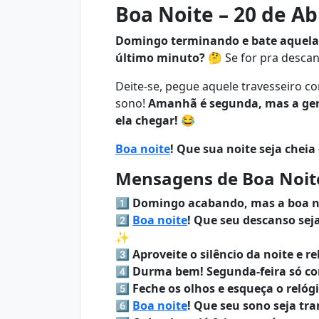
Boa Noite – 20 de Ab
Domingo terminando e bate aquela 
último minuto?
🤔 Se for pra descan
Deite-se, pegue aquele travesseiro c
sono!
Amanhã é segunda, mas a gent
ela chegar!
😂
Boa noite
! Que sua noite seja cheia
Mensagens de Boa Noite 
1️⃣
Domingo acabando, mas a boa no
2️⃣
Boa noite
! Que seu descanso sej
✨
3️⃣
Aproveite o silêncio da noite e r
4️⃣
Durma bem! Segunda-feira só c
5️⃣
Feche os olhos e esqueça o relóg
6️⃣
Boa noite
! Que seu sono seja tra