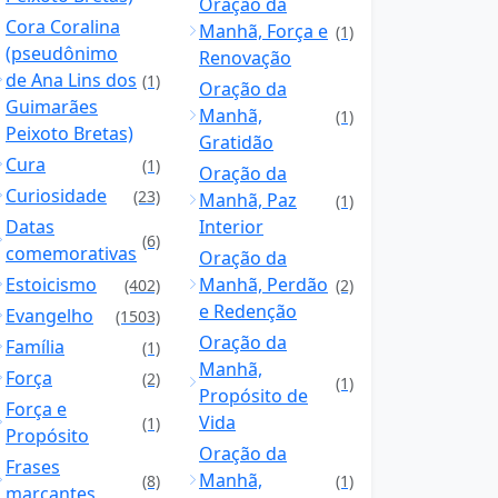
Oração da
Cora Coralina
Manhã, Força e
(1)
(pseudônimo
Renovação
de Ana Lins dos
(1)
Oração da
Guimarães
Manhã,
(1)
Peixoto Bretas)
Gratidão
Cura
(1)
Oração da
Curiosidade
(23)
Manhã, Paz
(1)
Datas
Interior
(6)
comemorativas
Oração da
Estoicismo
Manhã, Perdão
(402)
(2)
e Redenção
Evangelho
(1503)
Oração da
Família
(1)
Manhã,
Força
(2)
(1)
Propósito de
Força e
Vida
(1)
Propósito
Oração da
Frases
Manhã,
(8)
(1)
marcantes