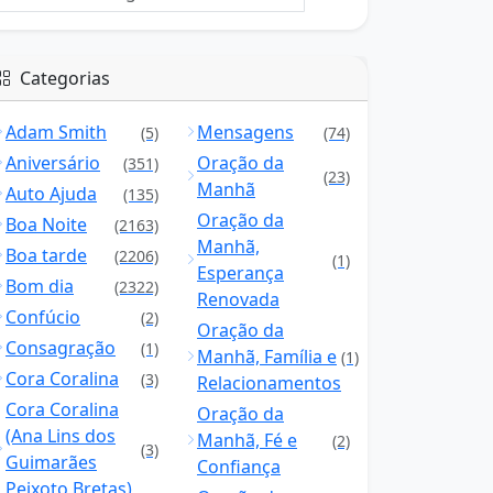
Categorias
Adam Smith
Mensagens
(5)
(74)
Aniversário
Oração da
(351)
(23)
Manhã
Auto Ajuda
(135)
Oração da
Boa Noite
(2163)
Manhã,
Boa tarde
(2206)
(1)
Esperança
Bom dia
(2322)
Renovada
Confúcio
(2)
Oração da
Consagração
(1)
Manhã, Família e
(1)
Cora Coralina
(3)
Relacionamentos
Cora Coralina
Oração da
(Ana Lins dos
Manhã, Fé e
(2)
(3)
Guimarães
Confiança
Peixoto Bretas)