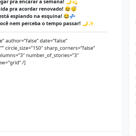
egar pra encarar a semana!
🌙💫
da pra acordar renovado!
😆😴
está espiando na esquina!
😂💤
você nem perceba o tempo passar!
🌙✨
se” author=”false” date=”false”
=”” circle_size=”150″ sharp_corners=”false”
olumns=”3″ number_of_stories=”3″
w=”grid” /]