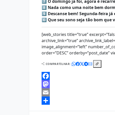
7️⃣
O domingo já foi, agora é recarr
8️⃣
Nada como uma noite bem dormi
9️⃣
Descanse bem! Segunda-feira já 
🔟
Que seu sono seja tão bom que 
[web_stories title=”true” excerpt=”fal
archive_link=”true” archive_link_label
image_alignment=”left” number_of_c
order=”DESC” orderby=”post_date” vie
COMPARTILHAR:
Facebook
Mastodon
Email
Share