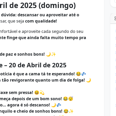
ril de 2025 (domingo)
dúvida: descansar ou aproveitar até o
sar, que seja
com qualidade!
onfortável e aproveite cada segundo do seu
e finge que ainda falta muito tempo pra
 de paz e sonhos bons!
🌙✨
– 20 de Abril de 2025
tícia é que a cama tá te esperando!
😂💤
a tão revigorante quanto um dia de folga!
🌙
elaxe sem pressa!
😆💫
omeça depois de um bom sono!
😂😴
io… agora é só descanso!
🌙💤
nquilo e cheio de sonhos bons!
😂✨