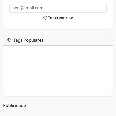
Inscrever-se
Tags Populares
mensagem de hoje
boa tarde google
boa tarde amor
boa tarde em italiano
boa tarde meu amor
boa tarde em espanhol
boa tarde a todos
boa tarde abençoada
boa tarde amiga
boa tarde amor da minha vida
boa tarde abençoada por deus
boa tarde amiguinho como vai
boa tarde a partir de que horas
a boa tarde em inglês
a boa tarde em francês
Publicidade