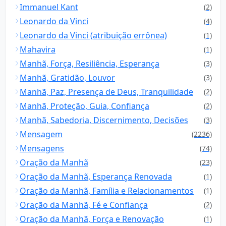
Immanuel Kant
(2)
Leonardo da Vinci
(4)
Leonardo da Vinci (atribuição errônea)
(1)
Mahavira
(1)
Manhã, Força, Resiliência, Esperança
(3)
Manhã, Gratidão, Louvor
(3)
Manhã, Paz, Presença de Deus, Tranquilidade
(2)
Manhã, Proteção, Guia, Confiança
(2)
Manhã, Sabedoria, Discernimento, Decisões
(3)
Mensagem
(2236)
Mensagens
(74)
Oração da Manhã
(23)
Oração da Manhã, Esperança Renovada
(1)
Oração da Manhã, Família e Relacionamentos
(1)
Oração da Manhã, Fé e Confiança
(2)
Oração da Manhã, Força e Renovação
(1)