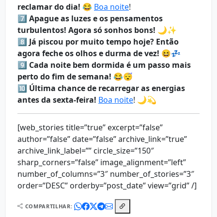
reclamar do dia!
😂
Boa noite
!
7️⃣
Apague as luzes e os pensamentos
turbulentos! Agora só sonhos bons!
🌙✨
8️⃣
Já piscou por muito tempo hoje? Então
agora feche os olhos e durma de vez!
😆💤
9️⃣
Cada noite bem dormida é um passo mais
perto do fim de semana!
😂😴
🔟
Última chance de recarregar as energias
antes da sexta-feira!
Boa noite
! 🌙💫
[web_stories title=”true” excerpt=”false”
author=”false” date=”false” archive_link=”true”
archive_link_label=”” circle_size=”150″
sharp_corners=”false” image_alignment=”left”
number_of_columns=”3″ number_of_stories=”3″
order=”DESC” orderby=”post_date” view=”grid” /]
COMPARTILHAR: