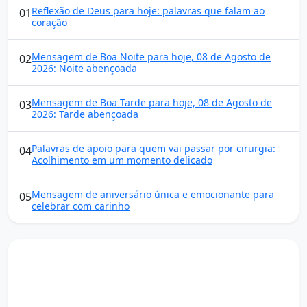
Reflexão de Deus para hoje: palavras que falam ao
01
coração
Mensagem de Boa Noite para hoje, 08 de Agosto de
02
2026: Noite abençoada
Mensagem de Boa Tarde para hoje, 08 de Agosto de
03
2026: Tarde abençoada
Palavras de apoio para quem vai passar por cirurgia:
04
Acolhimento em um momento delicado
Mensagem de aniversário única e emocionante para
05
celebrar com carinho
Mensagens diárias
Receba uma mensagem inspiradora todo dia no seu e-
mail.