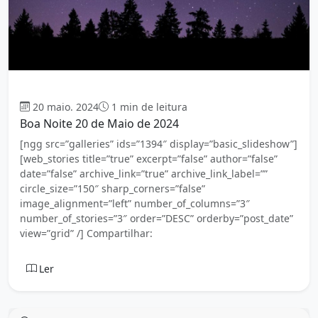
Boa Noite
20 maio. 2024
1 min de leitura
Boa Noite 20 de Maio de 2024
[ngg src=”galleries” ids=”1394″ display=”basic_slideshow”]
[web_stories title=”true” excerpt=”false” author=”false”
date=”false” archive_link=”true” archive_link_label=””
circle_size=”150″ sharp_corners=”false”
image_alignment=”left” number_of_columns=”3″
number_of_stories=”3″ order=”DESC” orderby=”post_date”
view=”grid” /] Compartilhar:
Ler