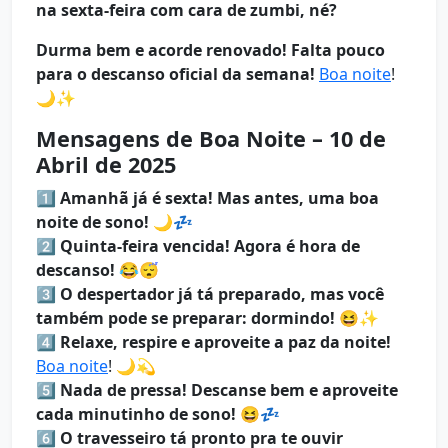
na sexta-feira com cara de zumbi, né?
Durma bem e acorde renovado! Falta pouco
para o descanso oficial da semana!
Boa noite
!
🌙✨
Mensagens de Boa Noite – 10 de
Abril de 2025
1️⃣
Amanhã já é sexta! Mas antes, uma boa
noite de sono!
🌙💤
2️⃣
Quinta-feira vencida! Agora é hora de
descanso!
😂😴
3️⃣
O despertador já tá preparado, mas você
também pode se preparar: dormindo!
😆✨
4️⃣
Relaxe, respire e aproveite a paz da noite!
Boa noite
! 🌙💫
5️⃣
Nada de pressa! Descanse bem e aproveite
cada minutinho de sono!
😆💤
6️⃣
O travesseiro tá pronto pra te ouvir