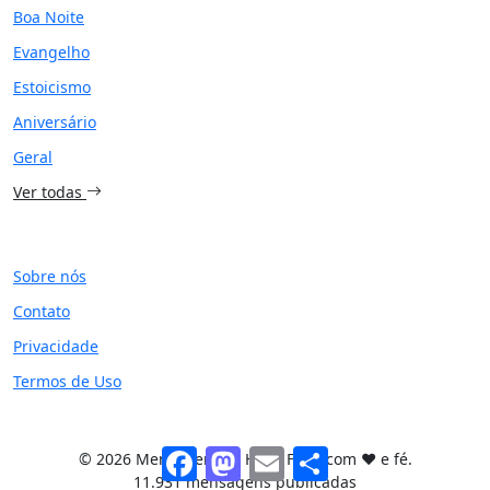
Boa Noite
Evangelho
Estoicismo
Aniversário
Geral
Ver todas
SITE
Sobre nós
Contato
Privacidade
Termos de Uso
Facebook
Mastodon
Email
Share
© 2026 Mensagem de Hoje. Feito com ❤️ e fé.
11.931 mensagens publicadas