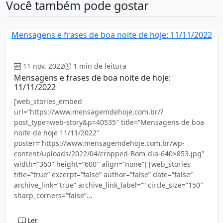
Você também pode gostar
Mensagens e frases de boa noite de hoje: 11/11/2022
Boa Noite
11 nov. 2022
1 min de leitura
Mensagens e frases de boa noite de hoje:
11/11/2022
[web_stories_embed
url=”https://www.mensagemdehoje.com.br/?
post_type=web-story&p=40535″ title=”Mensagens de boa
noite de hoje 11/11/2022″
poster=”https://www.mensagemdehoje.com.br/wp-
content/uploads/2022/04/cropped-Bom-dia-640×853.jpg”
width=”360″ height=”600″ align=”none”] [web_stories
title=”true” excerpt=”false” author=”false” date=”false”
archive_link=”true” archive_link_label=”” circle_size=”150″
sharp_corners=”false”…
Ler