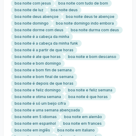
boa noite com jesus
boa noite com tudo de bom
boa noite de luz
boa noite deus
boa noite deus abençoe
boa noite deus te abençoe
boa noite domingo
boa noite domingo indo embora
boa noite dorme com deus
boa noite durma com deus
boa noite é a cabeça da minha
boa noite é a cabeça da minha funk
boa noite é a partir de que horas
boa noite é ate que horas
boa noite e bom descanso
boa noite e bom domingo
boa noite e bom fim de semana
boa noite e bom final de semana
boa noite é depois de que horas
boa noite e feliz domingo
boa noite e feliz semana
boa noite e otima semana
boa noite é que horas
boa noite é só um beijo cifra
boa noite e uma semana abençoada
boa noite em 5 idiomas
boa noite em alemão
boa noite em espanhol
boa noite em frances
boa noite em inglês
boa noite em italiano