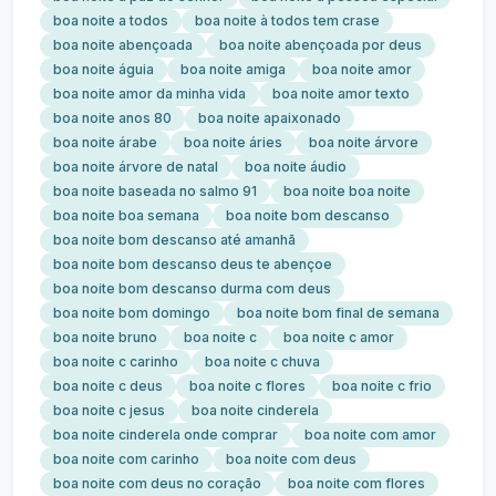
boa noite a todos
boa noite à todos tem crase
boa noite abençoada
boa noite abençoada por deus
boa noite águia
boa noite amiga
boa noite amor
boa noite amor da minha vida
boa noite amor texto
boa noite anos 80
boa noite apaixonado
boa noite árabe
boa noite áries
boa noite árvore
boa noite árvore de natal
boa noite áudio
boa noite baseada no salmo 91
boa noite boa noite
boa noite boa semana
boa noite bom descanso
boa noite bom descanso até amanhã
boa noite bom descanso deus te abençoe
boa noite bom descanso durma com deus
boa noite bom domingo
boa noite bom final de semana
boa noite bruno
boa noite c
boa noite c amor
boa noite c carinho
boa noite c chuva
boa noite c deus
boa noite c flores
boa noite c frio
boa noite c jesus
boa noite cinderela
boa noite cinderela onde comprar
boa noite com amor
boa noite com carinho
boa noite com deus
boa noite com deus no coração
boa noite com flores