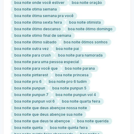
boa noite onde você estiver
boa noite oração
boa noite otima semana
boa noite ótima semana pra você
boa noite ótima sexta feira
boa noite otimista
boa noite ótimo descanso
boa noite ótimo domingo
boa noite otimo final de semana
boa noite ótimo sábado
boa noite ótimos sonhos
boa noite outra vez
boa noite pai
boa noite para crush
boa noite para namorada
boa noite para uma pessoa especial
boa noite para você que
boa noite parana
boa noite pinterest
boa noite princesa
boa noite pro 6
boa noite pro 6 tudim
boa noite punpun
boa noite punpun 5
boa noite punpun 7
boa noite punpun vol 4
boa noite punpun vol 6
boa noite quarta feira
boa noite que deus abençoe nossa noite
boa noite que deus abençoe sua noite
boa noite que deus te abençoe
boa noite querida
boa noite quinta
boa noite quinta feira