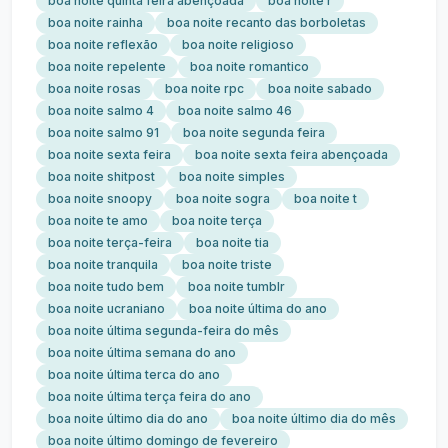
boa noite quinta feira abençoada
boa noite r
boa noite rainha
boa noite recanto das borboletas
boa noite reflexão
boa noite religioso
boa noite repelente
boa noite romantico
boa noite rosas
boa noite rpc
boa noite sabado
boa noite salmo 4
boa noite salmo 46
boa noite salmo 91
boa noite segunda feira
boa noite sexta feira
boa noite sexta feira abençoada
boa noite shitpost
boa noite simples
boa noite snoopy
boa noite sogra
boa noite t
boa noite te amo
boa noite terça
boa noite terça-feira
boa noite tia
boa noite tranquila
boa noite triste
boa noite tudo bem
boa noite tumblr
boa noite ucraniano
boa noite última do ano
boa noite última segunda-feira do mês
boa noite última semana do ano
boa noite última terca do ano
boa noite última terça feira do ano
boa noite último dia do ano
boa noite último dia do mês
boa noite último domingo de fevereiro