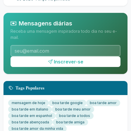
Mensagens diárias
Receba uma mensagem inspiradora todo dia no seu e-
mail.
Inscrever-se
Tags Populares
mensagem de hoje
boa tarde google
boa tarde amor
boa tarde em italiano
boa tarde meu amor
boa tarde em espanhol
boa tarde a todos
boa tarde abençoada
boa tarde amiga
boa tarde amor da minha vida