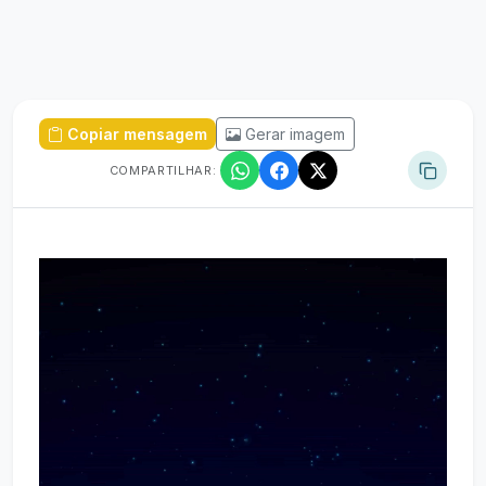
Copiar mensagem
Gerar imagem
COMPARTILHAR:
Tocador
de
vídeo