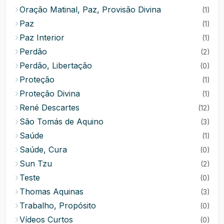
Oração Matinal, Paz, Provisão Divina
(1)
Paz
(1)
Paz Interior
(1)
Perdão
(2)
Perdão, Libertação
(0)
Proteção
(1)
Proteção Divina
(1)
René Descartes
(12)
São Tomás de Aquino
(3)
Saúde
(1)
Saúde, Cura
(0)
Sun Tzu
(2)
Teste
(0)
Thomas Aquinas
(3)
Trabalho, Propósito
(0)
Vídeos Curtos
(0)