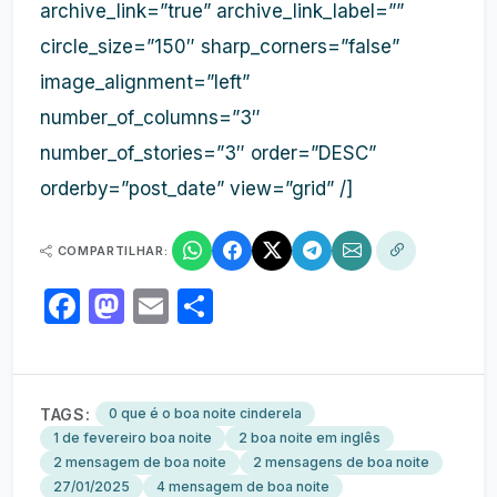
archive_link=”true” archive_link_label=””
circle_size=”150″ sharp_corners=”false”
image_alignment=”left”
number_of_columns=”3″
number_of_stories=”3″ order=”DESC”
orderby=”post_date” view=”grid” /]
COMPARTILHAR:
Facebook
Mastodon
Email
Share
TAGS:
0 que é o boa noite cinderela
1 de fevereiro boa noite
2 boa noite em inglês
2 mensagem de boa noite
2 mensagens de boa noite
27/01/2025
4 mensagem de boa noite