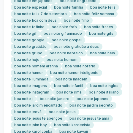
boa noite em japones
boa noite engraçado
boa noite especial
boa noite família
boa noite feliz
boa noite feliz 7 de setembro
boa noite feliz semana
boa noite fica com deus
boa noite filho
boa noite fofinho
boa noite fofo
boa noite frases
boa noite gif
boa noite gif animado
boa noite gifs
boa noite google
boa noite gospel
boa noite gratidão
boa noite gratidão a deus
boa noite grupo
boa noite hebraico
boa noite hein
boa noite hoje
boa noite homem
boa noite homem aranha
boa noite horario
boa noite humor
boa noite humor inteligente
boa noite iluminada
boa noite imagem
boa noite imagens
boa noite infantil
boa noite ingles
boa noite instagram
boa noite irmã
boa noite italiano
boa noite j
boa noite janeiro
boa noite japones
boa noite jardim encantado
boa noite jardim secreto
boa noite jeová
boa noite jesus
boa noite jesus te abençoe
boa noite jesus te ama
boa noite john boy
boa noite kardecista
boa noite karol conka
boa noite kawaii