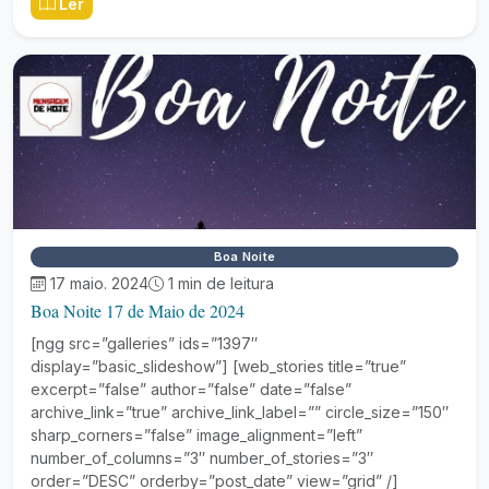
Ler
Boa Noite
17 maio. 2024
1 min de leitura
Boa Noite 17 de Maio de 2024
[ngg src=”galleries” ids=”1397″
display=”basic_slideshow”] [web_stories title=”true”
excerpt=”false” author=”false” date=”false”
archive_link=”true” archive_link_label=”” circle_size=”150″
sharp_corners=”false” image_alignment=”left”
number_of_columns=”3″ number_of_stories=”3″
order=”DESC” orderby=”post_date” view=”grid” /]