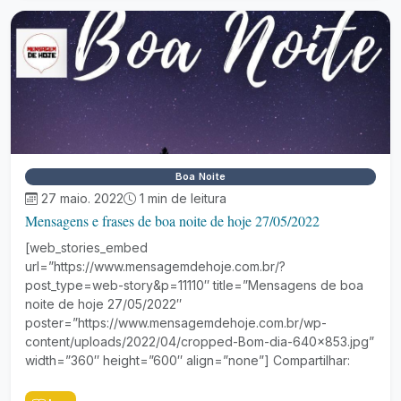
Boa Noite
27 maio. 2022
1 min de leitura
Mensagens e frases de boa noite de hoje 27/05/2022
[web_stories_embed
url=”https://www.mensagemdehoje.com.br/?
post_type=web-story&p=11110″ title=”Mensagens de boa
noite de hoje 27/05/2022″
poster=”https://www.mensagemdehoje.com.br/wp-
content/uploads/2022/04/cropped-Bom-dia-640×853.jpg”
width=”360″ height=”600″ align=”none”] Compartilhar: