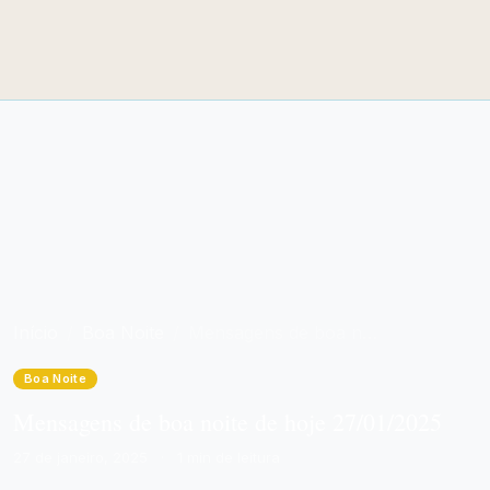
Início
Boa Noite
Mensagens de boa noite de hoje 27/01/2025
Boa Noite
Mensagens de boa noite de hoje 27/01/2025
27 de janeiro, 2025
·
1 min de leitura