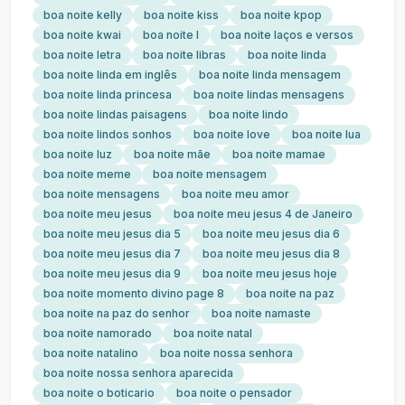
boa noite kelly
boa noite kiss
boa noite kpop
boa noite kwai
boa noite l
boa noite laços e versos
boa noite letra
boa noite libras
boa noite linda
boa noite linda em inglês
boa noite linda mensagem
boa noite linda princesa
boa noite lindas mensagens
boa noite lindas paisagens
boa noite lindo
boa noite lindos sonhos
boa noite love
boa noite lua
boa noite luz
boa noite mãe
boa noite mamae
boa noite meme
boa noite mensagem
boa noite mensagens
boa noite meu amor
boa noite meu jesus
boa noite meu jesus 4 de Janeiro
boa noite meu jesus dia 5
boa noite meu jesus dia 6
boa noite meu jesus dia 7
boa noite meu jesus dia 8
boa noite meu jesus dia 9
boa noite meu jesus hoje
boa noite momento divino page 8
boa noite na paz
boa noite na paz do senhor
boa noite namaste
boa noite namorado
boa noite natal
boa noite natalino
boa noite nossa senhora
boa noite nossa senhora aparecida
boa noite o boticario
boa noite o pensador