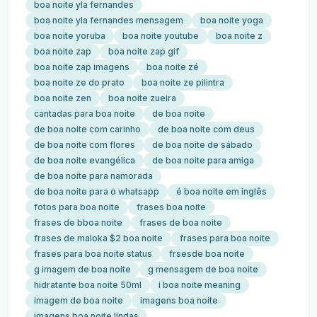
boa noite yla fernandes
boa noite yla fernandes mensagem
boa noite yoga
boa noite yoruba
boa noite youtube
boa noite z
boa noite zap
boa noite zap gif
boa noite zap imagens
boa noite zé
boa noite ze do prato
boa noite ze pilintra
boa noite zen
boa noite zueira
cantadas para boa noite
de boa noite
de boa noite com carinho
de boa noite com deus
de boa noite com flores
de boa noite de sábado
de boa noite evangélica
de boa noite para amiga
de boa noite para namorada
de boa noite para o whatsapp
é boa noite em inglês
fotos para boa noite
frases boa noite
frases de bboa noite
frases de boa noite
frases de maloka $2 boa noite
frases para boa noite
frases para boa noite status
frsesde boa noite
g imagem de boa noite
g mensagem de boa noite
hidratante boa noite 50ml
i boa noite meaning
imagem de boa noite
imagens boa noite
imagens boa noite lindas