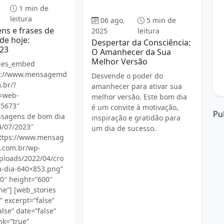
Bom dia
1 min de
leitura
06 ago.
5 min de
s e frases de
2025
leitura
de hoje:
Despertar da Consciência:
23
O Amanhecer da Sua
Melhor Versão
ries_embed
ps://www.mensagemd
Desvende o poder do
.br/?
amanhecer para ativar sua
e=web-
melhor versão. Este bom dia
75673″
é um convite à motivação,
Pu
nsagens de bom dia
inspiração e gratidão para
4/07/2023″
um dia de sucesso.
https://www.mensag
.com.br/wp-
ploads/2022/04/cro
-dia-640×853.png”
0″ height=”600″
ne”] [web_stories
e” excerpt=”false”
lse” date=”false”
nk=”true”