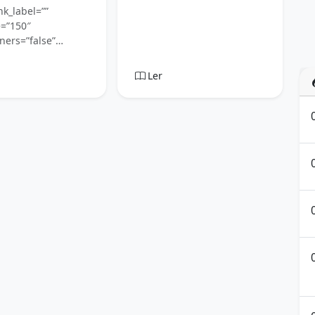
nk_label=””
e=”150″
ners=”false”…
Ler