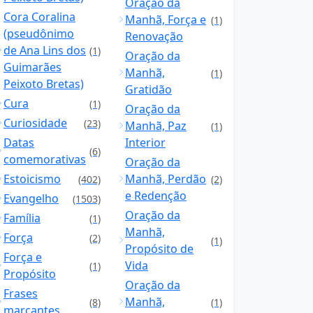
Oração da
Cora Coralina
Manhã, Força e
(1)
(pseudônimo
Renovação
de Ana Lins dos
(1)
Oração da
Guimarães
Manhã,
(1)
Peixoto Bretas)
Gratidão
Cura
(1)
Oração da
Curiosidade
(23)
Manhã, Paz
(1)
Datas
Interior
(6)
comemorativas
Oração da
Estoicismo
Manhã, Perdão
(402)
(2)
e Redenção
Evangelho
(1503)
Oração da
Família
(1)
Manhã,
Força
(2)
(1)
Propósito de
Força e
Vida
(1)
Propósito
Oração da
Frases
Manhã,
(8)
(1)
marcantes