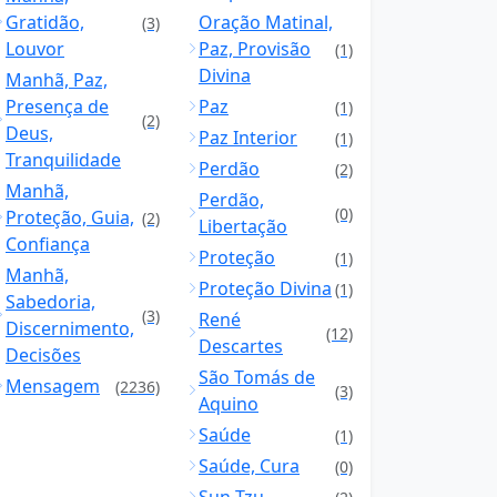
Gratidão,
Oração Matinal,
(3)
Louvor
Paz, Provisão
(1)
Divina
Manhã, Paz,
Presença de
Paz
(1)
(2)
Deus,
Paz Interior
(1)
Tranquilidade
Perdão
(2)
Manhã,
Perdão,
(0)
Proteção, Guia,
(2)
Libertação
Confiança
Proteção
(1)
Manhã,
Proteção Divina
(1)
Sabedoria,
(3)
René
Discernimento,
(12)
Descartes
Decisões
São Tomás de
Mensagem
(2236)
(3)
Aquino
Saúde
(1)
Saúde, Cura
(0)