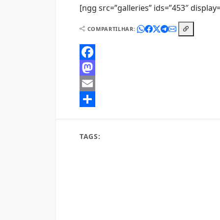
[ngg src=”galleries” ids=”453″ display
COMPARTILHAR:
Facebook
Mastodon
Email
Share
TAGS:
a mensagem mais bonita de bom dia
algumas mensagens de bom dia
as mensage
bom dia 02 de Outubro
bom dia 03 de Outu
bom dia 06 de Outubro
bom dia 07 de Outu
bom dia 1 de Outubro
bom dia 10 de Outubr
bom dia 13 de Outubro
bom dia 14 de Outu
bom dia 17 de Outubro
bom dia 18 de Outu
bom dia 20 de Outubro
bom dia 21 de Outu
bom dia 24 de Outubro
bom dia 25 de Outu