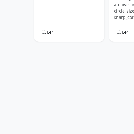
archive_li
circle_siz
sharp_cor
Ler
Ler