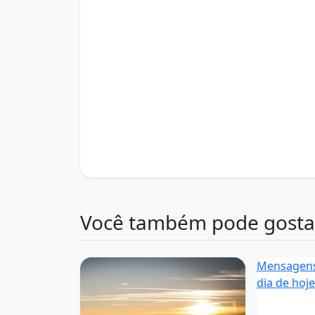
mensagens de frases de bom dia
mensagens
mensagens de whatsapp bom dia
mensagens
msg bom dia
msg de bom dia texto
msg es
msg para whatsapp bom dia
quero uma me
quero ver algumas mensagens de bom dia
s
site mensagens de bom dia
texto mensagem
uma mensagem de bom dia para hoje
uma m
uma mensagens de bom dia
ver mensagem 
ver mensagens de bom dia
ver msg de bom 
video de msg de bom dia
www mensagem de
www mensagens de bom dia
Você também pode gosta
Mensagens
dia de hoj