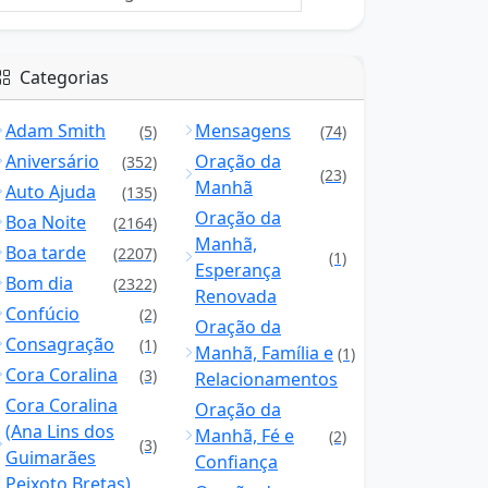
Categorias
Adam Smith
Mensagens
(5)
(74)
Aniversário
Oração da
(352)
(23)
Manhã
Auto Ajuda
(135)
Oração da
Boa Noite
(2164)
Manhã,
Boa tarde
(2207)
(1)
Esperança
Bom dia
(2322)
Renovada
Confúcio
(2)
Oração da
Consagração
(1)
Manhã, Família e
(1)
Cora Coralina
(3)
Relacionamentos
Cora Coralina
Oração da
(Ana Lins dos
Manhã, Fé e
(2)
(3)
Guimarães
Confiança
Peixoto Bretas)