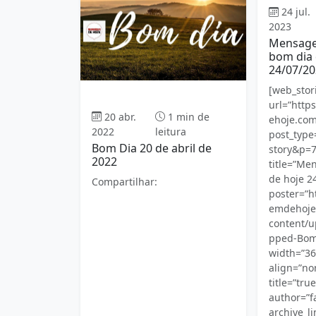
24 jul.
2023
Mensagen
bom dia 
24/07/20
[web_sto
Bom dia
url=”htt
20 abr.
1 min de
ehoje.com
2022
leitura
post_typ
Bom Dia 20 de abril de
story&p=
2022
title=”Me
de hoje 2
Compartilhar:
poster=”
emdehoje
content/u
pped-Bom
width=”36
align=”no
title=”tru
author=”fa
archive_li