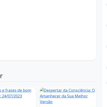
 de hoje bom dia
mensagens de texto bom dia
 flores e frases de bom dia
menssagem.de bom.dia
crita de bom dia
msg mais linda de bom dia
nsagem de um bom dia
ite com mensagens de bom dia
 de bom dia
todas as mensagens de bom dia
ensagem de bom dia para todos
bom dia
ver mensagem linda de bom dia
dia
video de mensagens de bom dia
 bom dia
www mensagem de bom dia com amor
r
 e frases de bom
e: 24/07/2023
Bom dia