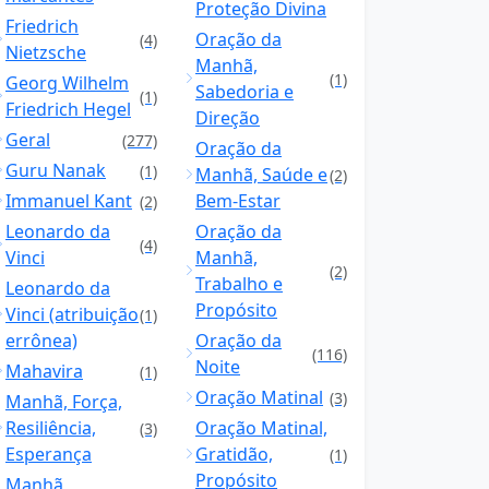
Proteção Divina
Friedrich
Oração da
(4)
Nietzsche
Manhã,
(1)
Georg Wilhelm
Sabedoria e
(1)
Friedrich Hegel
Direção
Geral
(277)
Oração da
Guru Nanak
(1)
Manhã, Saúde e
(2)
Immanuel Kant
Bem-Estar
(2)
Leonardo da
Oração da
(4)
Vinci
Manhã,
(2)
Trabalho e
Leonardo da
Propósito
Vinci (atribuição
(1)
errônea)
Oração da
(116)
Noite
Mahavira
(1)
Oração Matinal
(3)
Manhã, Força,
Resiliência,
Oração Matinal,
(3)
Esperança
Gratidão,
(1)
Propósito
Manhã,