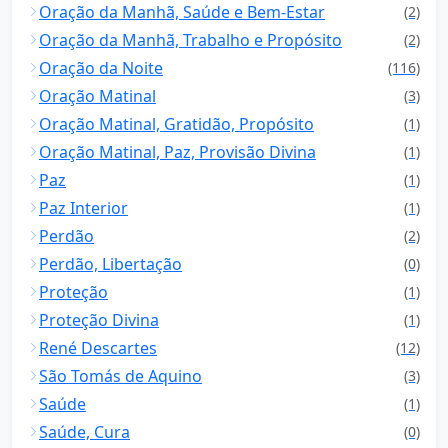
Oração da Manhã, Saúde e Bem-Estar
(2)
Oração da Manhã, Trabalho e Propósito
(2)
Oração da Noite
(116)
Oração Matinal
(3)
Oração Matinal, Gratidão, Propósito
(1)
Oração Matinal, Paz, Provisão Divina
(1)
Paz
(1)
Paz Interior
(1)
Perdão
(2)
Perdão, Libertação
(0)
Proteção
(1)
Proteção Divina
(1)
René Descartes
(12)
São Tomás de Aquino
(3)
Saúde
(1)
Saúde, Cura
(0)