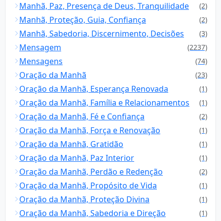
Manhã, Paz, Presença de Deus, Tranquilidade
(2)
Manhã, Proteção, Guia, Confiança
(2)
Manhã, Sabedoria, Discernimento, Decisões
(3)
Mensagem
(2237)
Mensagens
(74)
Oração da Manhã
(23)
Oração da Manhã, Esperança Renovada
(1)
Oração da Manhã, Família e Relacionamentos
(1)
Oração da Manhã, Fé e Confiança
(2)
Oração da Manhã, Força e Renovação
(1)
Oração da Manhã, Gratidão
(1)
Oração da Manhã, Paz Interior
(1)
Oração da Manhã, Perdão e Redenção
(2)
Oração da Manhã, Propósito de Vida
(1)
Oração da Manhã, Proteção Divina
(1)
Oração da Manhã, Sabedoria e Direção
(1)