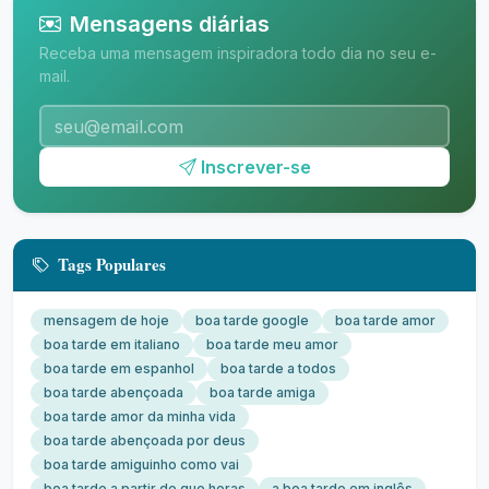
Mensagens diárias
Receba uma mensagem inspiradora todo dia no seu e-
mail.
Inscrever-se
Tags Populares
mensagem de hoje
boa tarde google
boa tarde amor
boa tarde em italiano
boa tarde meu amor
boa tarde em espanhol
boa tarde a todos
boa tarde abençoada
boa tarde amiga
boa tarde amor da minha vida
boa tarde abençoada por deus
boa tarde amiguinho como vai
boa tarde a partir de que horas
a boa tarde em inglês