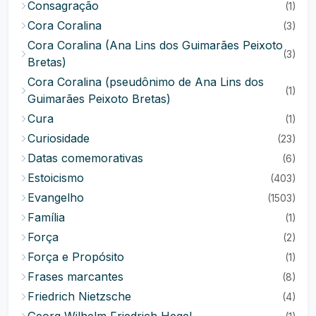
Consagração
(1)
Cora Coralina
(3)
Cora Coralina (Ana Lins dos Guimarães Peixoto
(3)
Bretas)
Cora Coralina (pseudônimo de Ana Lins dos
(1)
Guimarães Peixoto Bretas)
Cura
(1)
Curiosidade
(23)
Datas comemorativas
(6)
Estoicismo
(403)
Evangelho
(1503)
Família
(1)
Força
(2)
Força e Propósito
(1)
Frases marcantes
(8)
Friedrich Nietzsche
(4)