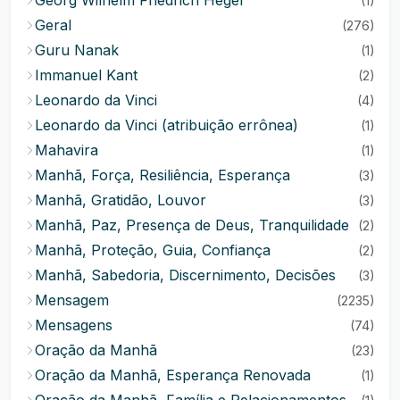
Georg Wilhelm Friedrich Hegel
(1)
Geral
(276)
Guru Nanak
(1)
Immanuel Kant
(2)
Leonardo da Vinci
(4)
Leonardo da Vinci (atribuição errônea)
(1)
Mahavira
(1)
Manhã, Força, Resiliência, Esperança
(3)
Manhã, Gratidão, Louvor
(3)
Manhã, Paz, Presença de Deus, Tranquilidade
(2)
Manhã, Proteção, Guia, Confiança
(2)
Manhã, Sabedoria, Discernimento, Decisões
(3)
Mensagem
(2235)
Mensagens
(74)
Oração da Manhã
(23)
Oração da Manhã, Esperança Renovada
(1)