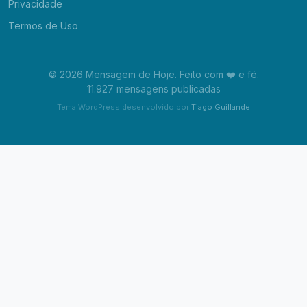
Privacidade
Termos de Uso
© 2026 Mensagem de Hoje. Feito com ❤️ e fé.
11.927 mensagens publicadas
Tema WordPress desenvolvido por
Tiago Guillande