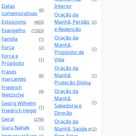
Datas
Interior
(6)
comemorativas
Oração da
Estoicismo
Manhã, Perdão
(403)
(2)
e Redenção
Evangelho
(1503)
Oração da
Família
(1)
Manhã,
Força
(2)
(1)
Propósito de
Força e
Vida
(1)
Propósito
Oração da
Frases
Manhã,
(8)
(1)
marcantes
Proteção Divina
Friedrich
Oração da
(4)
Nietzsche
Manhã,
(1)
Georg Wilhelm
Sabedoria e
(1)
Friedrich Hegel
Direção
Geral
(276)
Oração da
Guru Nanak
(1)
Manhã, Saúde e
(2)