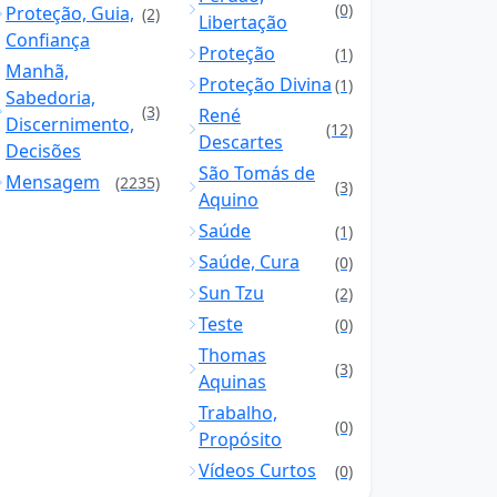
(0)
Proteção, Guia,
(2)
Libertação
Confiança
Proteção
(1)
Manhã,
Proteção Divina
(1)
Sabedoria,
(3)
René
Discernimento,
(12)
Descartes
Decisões
São Tomás de
Mensagem
(2235)
(3)
Aquino
Saúde
(1)
Saúde, Cura
(0)
Sun Tzu
(2)
Teste
(0)
Thomas
(3)
Aquinas
Trabalho,
(0)
Propósito
Vídeos Curtos
(0)