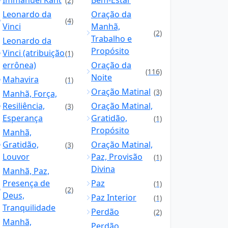
Immanuel Kant
Bem-Estar
(2)
Leonardo da
Oração da
(4)
Vinci
Manhã,
(2)
Trabalho e
Leonardo da
Propósito
Vinci (atribuição
(1)
errônea)
Oração da
(116)
Noite
Mahavira
(1)
Oração Matinal
(3)
Manhã, Força,
Resiliência,
Oração Matinal,
(3)
Esperança
Gratidão,
(1)
Propósito
Manhã,
Gratidão,
Oração Matinal,
(3)
Louvor
Paz, Provisão
(1)
Divina
Manhã, Paz,
Presença de
Paz
(1)
(2)
Deus,
Paz Interior
(1)
Tranquilidade
Perdão
(2)
Manhã,
Perdão,