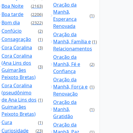
Oração da
Boa Noite
(2163)
Manhã,
Boa tarde
(2206)
(1)
Esperança
Bom dia
(2322)
Renovada
Confúcio
(2)
Oração da
Consagração
(1)
Manhã, Família e
(1)
Cora Coralina
(3)
Relacionamentos
Cora Coralina
Oração da
(Ana Lins dos
Manhã, Fé e
(2)
(3)
Guimarães
Confiança
Peixoto Bretas)
Oração da
Cora Coralina
Manhã, Força e
(1)
(pseudônimo
Renovação
de Ana Lins dos
(1)
Oração da
Guimarães
Manhã,
(1)
Peixoto Bretas)
Gratidão
Cura
(1)
Oração da
Curiosidade
(23)
Manhã, Paz
(1)