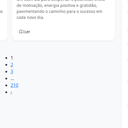
de motivação, energia positiva e gratidão,
os
pavimentando o caminho para o sucesso em
cada novo dia.
Ler
1
2
3
…
210
›