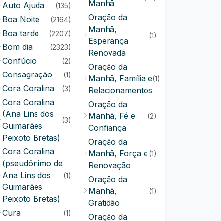
Manhã
Auto Ajuda
(135)
Oração da
Boa Noite
(2164)
Manhã,
Boa tarde
(2207)
(1)
Esperança
Bom dia
(2323)
Renovada
Confúcio
(2)
Oração da
Consagração
(1)
Manhã, Família e
(1)
Cora Coralina
(3)
Relacionamentos
Cora Coralina
Oração da
(Ana Lins dos
Manhã, Fé e
(2)
(3)
Guimarães
Confiança
Peixoto Bretas)
Oração da
Cora Coralina
Manhã, Força e
(1)
(pseudônimo de
Renovação
Ana Lins dos
(1)
Oração da
Guimarães
Manhã,
(1)
Peixoto Bretas)
Gratidão
Cura
(1)
Oração da