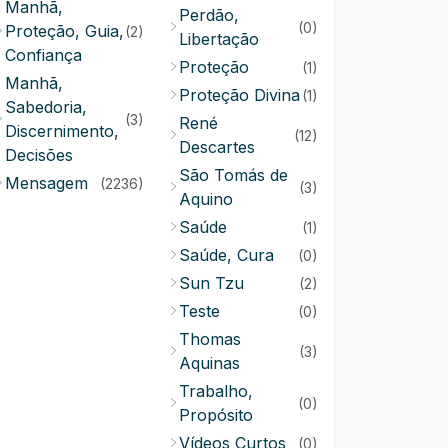
Manhã,
Perdão,
(0)
Proteção, Guia,
(2)
Libertação
Confiança
Proteção
(1)
Manhã,
Proteção Divina
(1)
Sabedoria,
(3)
René
Discernimento,
(12)
Descartes
Decisões
São Tomás de
Mensagem
(2236)
(3)
Aquino
Saúde
(1)
Saúde, Cura
(0)
Sun Tzu
(2)
Teste
(0)
Thomas
(3)
Aquinas
Trabalho,
(0)
Propósito
Vídeos Curtos
(0)