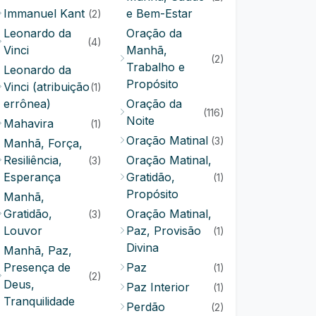
Immanuel Kant
e Bem-Estar
(2)
Leonardo da
Oração da
(4)
Vinci
Manhã,
(2)
Trabalho e
Leonardo da
Propósito
Vinci (atribuição
(1)
errônea)
Oração da
(116)
Noite
Mahavira
(1)
Oração Matinal
(3)
Manhã, Força,
Resiliência,
Oração Matinal,
(3)
Esperança
Gratidão,
(1)
Propósito
Manhã,
Gratidão,
Oração Matinal,
(3)
Louvor
Paz, Provisão
(1)
Divina
Manhã, Paz,
Presença de
Paz
(1)
(2)
Deus,
Paz Interior
(1)
Tranquilidade
Perdão
(2)