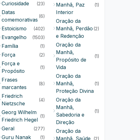
Curiosidade
(23)
Manhã, Paz
(1)
Datas
Interior
(6)
comemorativas
Oração da
Estoicismo
Manhã, Perdão
(402)
(2)
e Redenção
Evangelho
(1503)
Oração da
Família
(1)
Manhã,
Força
(2)
(1)
Propósito de
Força e
Vida
(1)
Propósito
Oração da
Frases
Manhã,
(8)
(1)
marcantes
Proteção Divina
Friedrich
Oração da
(4)
Nietzsche
Manhã,
(1)
Georg Wilhelm
Sabedoria e
(1)
Friedrich Hegel
Direção
Geral
(277)
Oração da
Guru Nanak
(1)
Manhã, Saúde
(2)