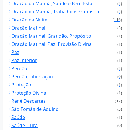
Oração da Manhã, Saúde e Bem-Estar
(2)
Oração da Manhã, Trabalho e Propósito
(2)
Oração da Noite
(116)
Oração Matinal
(3)
Oração Matinal, Gratidão, Propósito
(1)
Oração Matinal, Paz, Provisão Divina
(1)
Paz
(1)
Paz Interior
(1)
Perdão
(2)
Perdão, Libertação
(0)
Proteção
(1)
Proteção Divina
(1)
René Descartes
(12)
São Tomás de Aquino
(3)
Saúde
(1)
Saúde, Cura
(0)