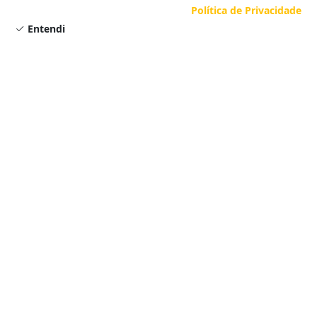
navegando, você concorda com nossa
Política de Privacidade
.
Entendi