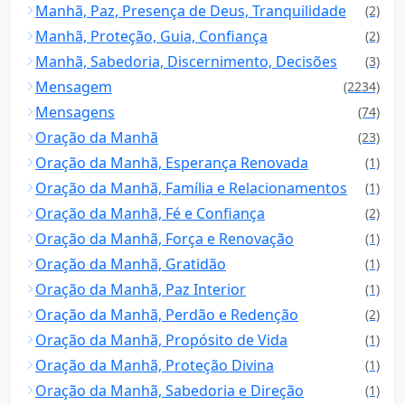
Manhã, Paz, Presença de Deus, Tranquilidade
(2)
Manhã, Proteção, Guia, Confiança
(2)
Manhã, Sabedoria, Discernimento, Decisões
(3)
Mensagem
(2234)
Mensagens
(74)
Oração da Manhã
(23)
Oração da Manhã, Esperança Renovada
(1)
Oração da Manhã, Família e Relacionamentos
(1)
Oração da Manhã, Fé e Confiança
(2)
Oração da Manhã, Força e Renovação
(1)
Oração da Manhã, Gratidão
(1)
Oração da Manhã, Paz Interior
(1)
Oração da Manhã, Perdão e Redenção
(2)
Oração da Manhã, Propósito de Vida
(1)
Oração da Manhã, Proteção Divina
(1)
Oração da Manhã, Sabedoria e Direção
(1)