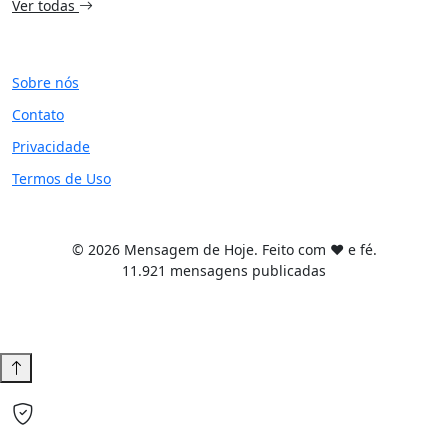
Ver todas
SITE
Sobre nós
Contato
Privacidade
Termos de Uso
© 2026 Mensagem de Hoje. Feito com ❤️ e fé.
11.921 mensagens publicadas
Tema WordPress desenvolvido por
Tiago Guillande
Usamos cookies para melhorar sua experiência. Ao continuar