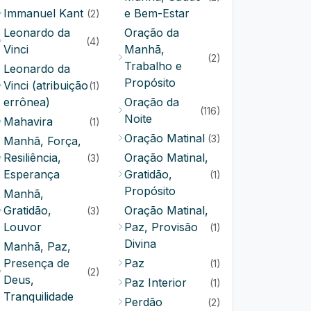
Immanuel Kant
e Bem-Estar
(2)
Leonardo da
Oração da
(4)
Vinci
Manhã,
(2)
Trabalho e
Leonardo da
Propósito
Vinci (atribuição
(1)
errônea)
Oração da
(116)
Noite
Mahavira
(1)
Oração Matinal
(3)
Manhã, Força,
Resiliência,
Oração Matinal,
(3)
Esperança
Gratidão,
(1)
Propósito
Manhã,
Gratidão,
Oração Matinal,
(3)
Louvor
Paz, Provisão
(1)
Divina
Manhã, Paz,
Presença de
Paz
(1)
(2)
Deus,
Paz Interior
(1)
Tranquilidade
Perdão
(2)