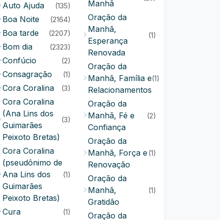
Manhã
Auto Ajuda
(135)
Oração da
Boa Noite
(2164)
Manhã,
Boa tarde
(2207)
(1)
Esperança
Bom dia
(2323)
Renovada
Confúcio
(2)
Oração da
Consagração
(1)
Manhã, Família e
(1)
Cora Coralina
(3)
Relacionamentos
Cora Coralina
Oração da
(Ana Lins dos
Manhã, Fé e
(2)
(3)
Guimarães
Confiança
Peixoto Bretas)
Oração da
Cora Coralina
Manhã, Força e
(1)
(pseudônimo de
Renovação
Ana Lins dos
(1)
Oração da
Guimarães
Manhã,
(1)
Peixoto Bretas)
Gratidão
Cura
(1)
Oração da