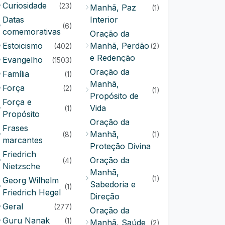
Curiosidade
(23)
Manhã, Paz
(1)
Datas
Interior
(6)
comemorativas
Oração da
Estoicismo
Manhã, Perdão
(402)
(2)
e Redenção
Evangelho
(1503)
Oração da
Família
(1)
Manhã,
Força
(2)
(1)
Propósito de
Força e
Vida
(1)
Propósito
Oração da
Frases
Manhã,
(8)
(1)
marcantes
Proteção Divina
Friedrich
Oração da
(4)
Nietzsche
Manhã,
(1)
Georg Wilhelm
Sabedoria e
(1)
Friedrich Hegel
Direção
Geral
(277)
Oração da
Guru Nanak
(1)
Manhã, Saúde
(2)