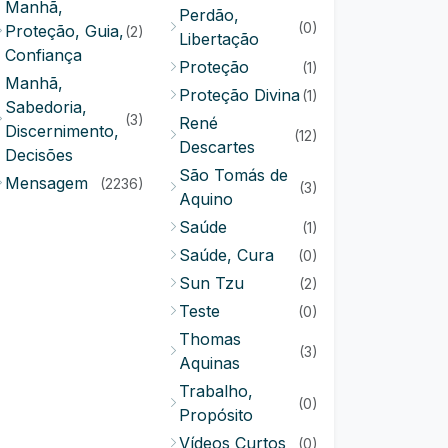
Manhã,
Perdão,
(0)
Proteção, Guia,
(2)
Libertação
Confiança
Proteção
(1)
Manhã,
Proteção Divina
(1)
Sabedoria,
(3)
René
Discernimento,
(12)
Descartes
Decisões
São Tomás de
Mensagem
(2236)
(3)
Aquino
Saúde
(1)
Saúde, Cura
(0)
Sun Tzu
(2)
Teste
(0)
Thomas
(3)
Aquinas
Trabalho,
(0)
Propósito
Vídeos Curtos
(0)