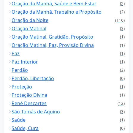
Oração da Manhã, Saúde e Bem-Estar
(2)
Oração da Manhã, Trabalho e Propósito
(2)
Oração da Noite
(116)
Oração Matinal
(3)
Oração Matinal, Gratidão, Propósito
(1)
Oração Matinal, Paz, Provisão Divina
(1)
Paz
(1)
Paz Interior
(1)
Perdão
(2)
Perdão, Libertação
(0)
Proteção
(1)
Proteção Divina
(1)
René Descartes
(12)
São Tomás de Aquino
(3)
Saúde
(1)
Saúde, Cura
(0)