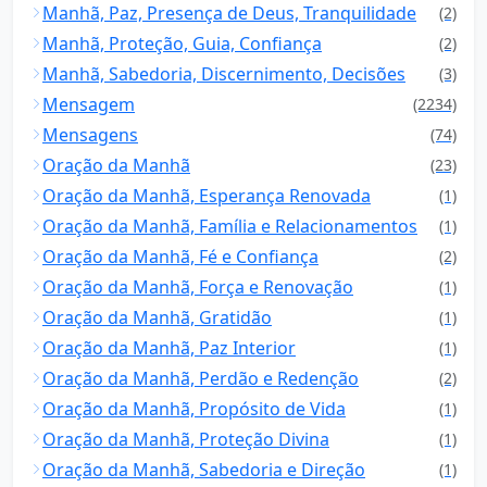
Manhã, Paz, Presença de Deus, Tranquilidade
(2)
Manhã, Proteção, Guia, Confiança
(2)
Manhã, Sabedoria, Discernimento, Decisões
(3)
Mensagem
(2234)
Mensagens
(74)
Oração da Manhã
(23)
Oração da Manhã, Esperança Renovada
(1)
Oração da Manhã, Família e Relacionamentos
(1)
Oração da Manhã, Fé e Confiança
(2)
Oração da Manhã, Força e Renovação
(1)
Oração da Manhã, Gratidão
(1)
Oração da Manhã, Paz Interior
(1)
Oração da Manhã, Perdão e Redenção
(2)
Oração da Manhã, Propósito de Vida
(1)
Oração da Manhã, Proteção Divina
(1)
Oração da Manhã, Sabedoria e Direção
(1)