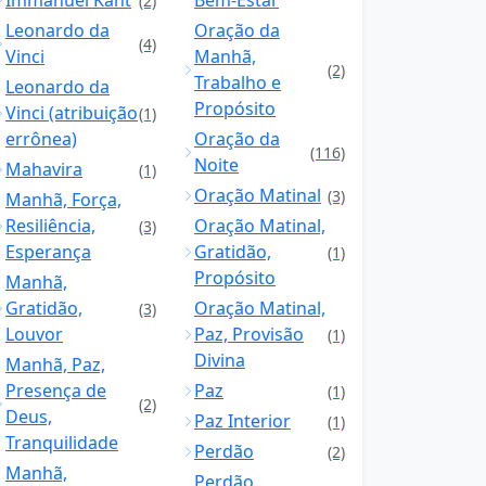
Immanuel Kant
Bem-Estar
(2)
Leonardo da
Oração da
(4)
Vinci
Manhã,
(2)
Trabalho e
Leonardo da
Propósito
Vinci (atribuição
(1)
errônea)
Oração da
(116)
Noite
Mahavira
(1)
Oração Matinal
(3)
Manhã, Força,
Resiliência,
Oração Matinal,
(3)
Esperança
Gratidão,
(1)
Propósito
Manhã,
Gratidão,
Oração Matinal,
(3)
Louvor
Paz, Provisão
(1)
Divina
Manhã, Paz,
Presença de
Paz
(1)
(2)
Deus,
Paz Interior
(1)
Tranquilidade
Perdão
(2)
Manhã,
Perdão,