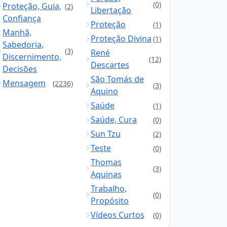
(0)
Proteção, Guia,
(2)
Libertação
Confiança
Proteção
(1)
Manhã,
Proteção Divina
(1)
Sabedoria,
(3)
René
Discernimento,
(12)
Descartes
Decisões
São Tomás de
Mensagem
(2236)
(3)
Aquino
Saúde
(1)
Saúde, Cura
(0)
Sun Tzu
(2)
Teste
(0)
Thomas
(3)
Aquinas
Trabalho,
(0)
Propósito
Vídeos Curtos
(0)