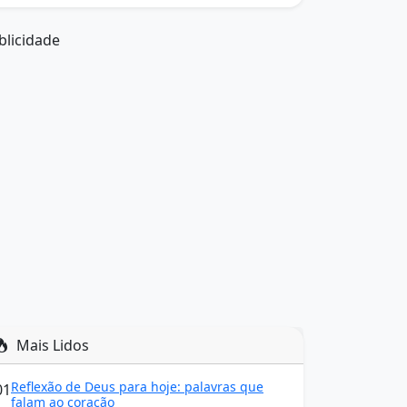
blicidade
Mais Lidos
Reflexão de Deus para hoje: palavras que
01
falam ao coração