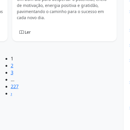
de motivação, energia positiva e gratidão,
os
pavimentando o caminho para o sucesso em
cada novo dia.
Ler
1
2
3
…
227
›