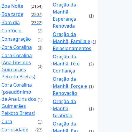
Oração da
Boa Noite
(2164)
Manhã,
Boa tarde
(2207)
(1)
Esperança
Bom dia
(2322)
Renovada
Confúcio
(2)
Oração da
Consagração
(1)
Manhã, Família e
(1)
Cora Coralina
(3)
Relacionamentos
Cora Coralina
Oração da
(Ana Lins dos
Manhã, Fé e
(2)
(3)
Guimarães
Confiança
Peixoto Bretas)
Oração da
Cora Coralina
Manhã, Força e
(1)
(pseudônimo
Renovação
de Ana Lins dos
(1)
Oração da
Guimarães
Manhã,
(1)
Peixoto Bretas)
Gratidão
Cura
(1)
Oração da
Curiosidade
(23)
Manhã, Paz
(1)