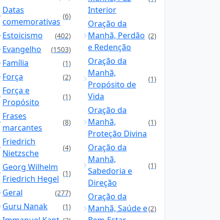
Datas
Interior
(6)
comemorativas
Oração da
Estoicismo
Manhã, Perdão
(402)
(2)
e Redenção
Evangelho
(1503)
Oração da
Família
(1)
Manhã,
Força
(2)
(1)
Propósito de
Força e
Vida
(1)
Propósito
Oração da
Frases
Manhã,
(8)
(1)
marcantes
Proteção Divina
Friedrich
Oração da
(4)
Nietzsche
Manhã,
(1)
Georg Wilhelm
Sabedoria e
(1)
Friedrich Hegel
Direção
Geral
(277)
Oração da
Guru Nanak
(1)
Manhã, Saúde e
(2)