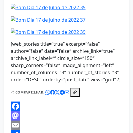
[web_stories title=”true” excerpt=”false”
author=”false” date=”false” archive_link=”true”
archive_link_label=”” circle_size=”150″
sharp_corners=”false” image_alignment=”left”
number_of_columns=”3″ number_of_stories=”3″
order=”DESC” orderby=”post_date” view=”grid” /]
COMPARTILHAR:
Facebook
Mastodon