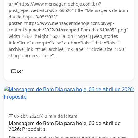
url=”https://www.mensagemdehoje.com.br/?
post_type=web-story&p=66520″ title=”Mensagens de bom
dia de hoje 13/05/2023″
poster=”https://www.mensagemdehoje.com.br/wp-
content/uploads/2022/04/cropped-Bom-dia-640×853.png”
width=”360″ height=”600″ align=”none”] [web_stories
title=”true” excerpt=”false” author=”false” date=”false”
archive_link=”true” archive_link_label=”” circle_size=”150″
sharp_corners=”false”…
Ler
Bom dia
06 abr. 2026
3 min de leitura
Mensagem de Bom Dia para hoje, 06 de Abril de
2026: Propósito
Desperte com motivação e energia positiva para um novo