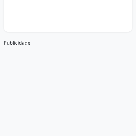
boa tarde amor da minha vida
boa tarde abençoada por deus
boa tarde amiguinho como vai
boa tarde a partir de que horas
a boa tarde em inglês
a boa tarde em francês
Publicidade