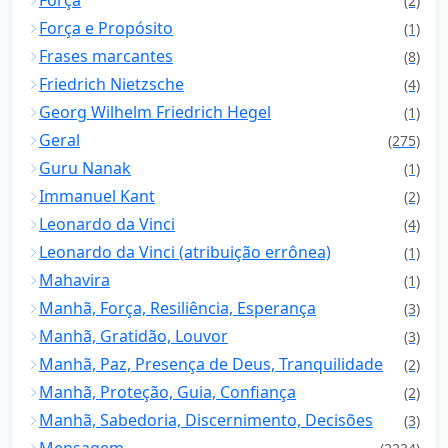
Força
(2)
Força e Propósito
(1)
Frases marcantes
(8)
Friedrich Nietzsche
(4)
Georg Wilhelm Friedrich Hegel
(1)
Geral
(275)
Guru Nanak
(1)
Immanuel Kant
(2)
Leonardo da Vinci
(4)
Leonardo da Vinci (atribuição errônea)
(1)
Mahavira
(1)
Manhã, Força, Resiliência, Esperança
(3)
Manhã, Gratidão, Louvor
(3)
Manhã, Paz, Presença de Deus, Tranquilidade
(2)
Manhã, Proteção, Guia, Confiança
(2)
Manhã, Sabedoria, Discernimento, Decisões
(3)