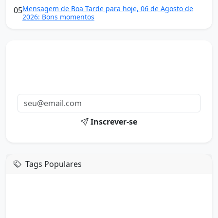
Mensagem de Boa Tarde para hoje, 06 de Agosto de
05
2026: Bons momentos
Mensagens diárias
Receba uma mensagem inspiradora todo dia no seu e-
mail.
Inscrever-se
Tags Populares
mensagem de hoje
boa tarde google
boa tarde amor
boa tarde em italiano
boa tarde meu amor
boa tarde em espanhol
boa tarde a todos
boa tarde abençoada
boa tarde amiga