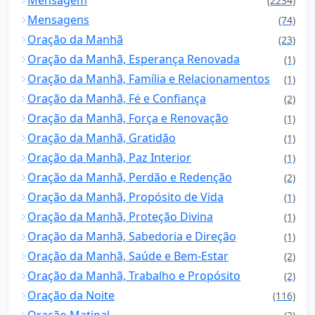
Mensagem
(2234)
Mensagens
(74)
Oração da Manhã
(23)
Oração da Manhã, Esperança Renovada
(1)
Oração da Manhã, Família e Relacionamentos
(1)
Oração da Manhã, Fé e Confiança
(2)
Oração da Manhã, Força e Renovação
(1)
Oração da Manhã, Gratidão
(1)
Oração da Manhã, Paz Interior
(1)
Oração da Manhã, Perdão e Redenção
(2)
Oração da Manhã, Propósito de Vida
(1)
Oração da Manhã, Proteção Divina
(1)
Oração da Manhã, Sabedoria e Direção
(1)
Oração da Manhã, Saúde e Bem-Estar
(2)
Oração da Manhã, Trabalho e Propósito
(2)
Oração da Noite
(116)