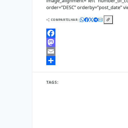
image_alignment=”left” number_of_c
order=”DESC” orderby=”post_date” vie
COMPARTILHAR:
Facebook
Mastodon
Email
Share
TAGS:
a mensagem mais bonita de bom dia
algumas mensagens de bom dia
as mensage
Bom Dia 11 de Julho de 2022
bom dia com 
bom dia com mensagens
como mandar uma 
eu quero mensagens de bom dia
eu quero 
eu quero ver mensagens de bom dia
eu que
foto e frases de bom dia
frase de bom dia pa
frases de bom dia belas mensagens
frases 