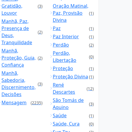
Gratidão,
Oração Matinal,
(3)
Louvor
Paz, Provisão
(1)
Divina
Manhã, Paz,
Presença de
Paz
(1)
(2)
Deus,
Paz Interior
(1)
Tranquilidade
Perdão
(2)
Manhã,
Perdão,
(0)
Proteção, Guia,
(2)
Libertação
Confiança
Proteção
(1)
Manhã,
Proteção Divina
(1)
Sabedoria,
(3)
René
Discernimento,
(12)
Descartes
Decisões
São Tomás de
Mensagem
(2235)
(3)
Aquino
Saúde
(1)
Saúde, Cura
(0)