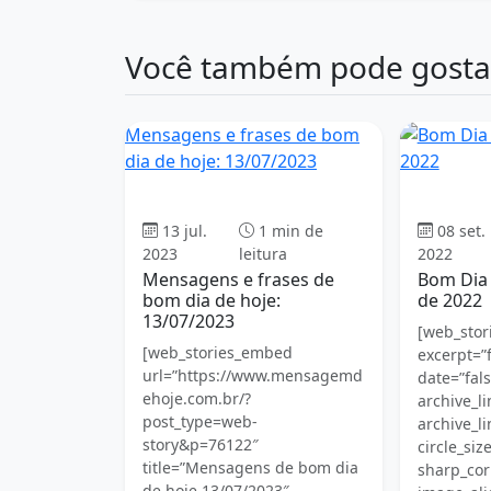
Você também pode gosta
Mensagens e frases de bom
dia de hoje: 13/07/2023
Bom dia
13 jul.
1 min de
08 set.
2023
leitura
2022
Mensagens e frases de
Bom Dia
bom dia de hoje:
de 2022
13/07/2023
[web_stori
[web_stories_embed
excerpt=”f
url=”https://www.mensagemd
date=”fals
ehoje.com.br/?
archive_li
post_type=web-
archive_li
story&p=76122″
circle_siz
title=”Mensagens de bom dia
sharp_cor
de hoje 13/07/2023″