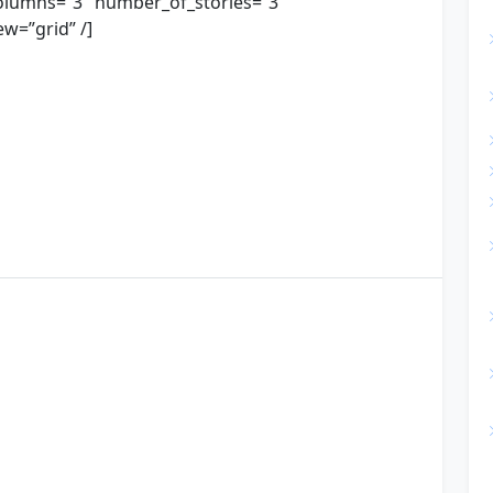
olumns=”3″ number_of_stories=”3″
w=”grid” /]
a mensagem mais linda de bom dia
ns mais bonitas de bom dia
mensagem
bom dia com mensagem linda
msg de bom dia
eu quero mensagem de bom dia
uma mensagem de um bom dia
ro ver uma mensagem de bom dia
ra o zap
frase de mensagem de bom dia
de bom dia lindas mensagens