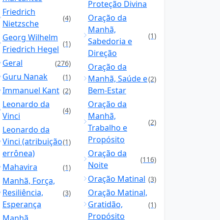
Proteção Divina
Friedrich
Oração da
(4)
Nietzsche
Manhã,
(1)
Georg Wilhelm
Sabedoria e
(1)
Friedrich Hegel
Direção
Geral
(276)
Oração da
Guru Nanak
(1)
Manhã, Saúde e
(2)
Immanuel Kant
Bem-Estar
(2)
Leonardo da
Oração da
(4)
Vinci
Manhã,
(2)
Trabalho e
Leonardo da
Propósito
Vinci (atribuição
(1)
errônea)
Oração da
(116)
Noite
Mahavira
(1)
Oração Matinal
(3)
Manhã, Força,
Resiliência,
Oração Matinal,
(3)
Esperança
Gratidão,
(1)
Propósito
Manhã,