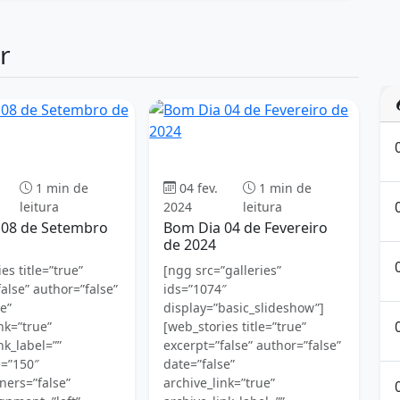
r
Bom dia
Bom dia
1 min de
04 fev.
1 min de
leitura
2024
leitura
 08 de Setembro
Bom Dia 04 de Fevereiro
de 2024
es title=”true”
[ngg src=”galleries”
alse” author=”false”
ids=”1074″
e”
display=”basic_slideshow”]
nk=”true”
[web_stories title=”true”
nk_label=””
excerpt=”false” author=”false”
e=”150″
date=”false”
ners=”false”
archive_link=”true”