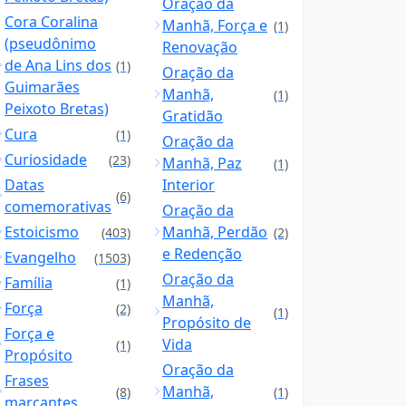
Oração da
Cora Coralina
Manhã, Força e
(1)
(pseudônimo
Renovação
de Ana Lins dos
(1)
Oração da
Guimarães
Manhã,
(1)
Peixoto Bretas)
Gratidão
Cura
(1)
Oração da
Curiosidade
(23)
Manhã, Paz
(1)
Datas
Interior
(6)
comemorativas
Oração da
Estoicismo
Manhã, Perdão
(403)
(2)
e Redenção
Evangelho
(1503)
Oração da
Família
(1)
Manhã,
Força
(2)
(1)
Propósito de
Força e
Vida
(1)
Propósito
Oração da
Frases
Manhã,
(8)
(1)
marcantes