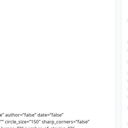
se” author=”false” date=”false”
=”” circle_size=”150″ sharp_corners=”false”