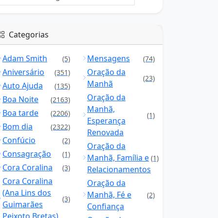
Categorias
Adam Smith
Mensagens
(5)
(74)
Aniversário
Oração da
(351)
(23)
Manhã
Auto Ajuda
(135)
Oração da
Boa Noite
(2163)
Manhã,
Boa tarde
(2206)
(1)
Esperança
Bom dia
(2322)
Renovada
Confúcio
(2)
Oração da
Consagração
(1)
Manhã, Família e
(1)
Cora Coralina
(3)
Relacionamentos
Cora Coralina
Oração da
(Ana Lins dos
Manhã, Fé e
(2)
(3)
Guimarães
Confiança
Peixoto Bretas)