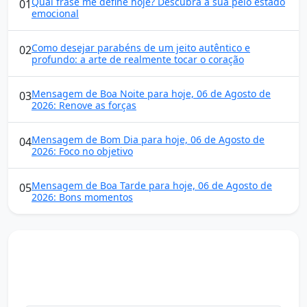
Qual frase me define hoje? Descubra a sua pelo estado
01
emocional
Como desejar parabéns de um jeito autêntico e
02
profundo: a arte de realmente tocar o coração
Mensagem de Boa Noite para hoje, 06 de Agosto de
03
2026: Renove as forças
Mensagem de Bom Dia para hoje, 06 de Agosto de
04
2026: Foco no objetivo
Mensagem de Boa Tarde para hoje, 06 de Agosto de
05
2026: Bons momentos
Mensagens diárias
Receba uma mensagem inspiradora todo dia no seu e-
mail.