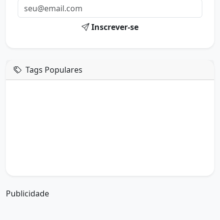
Inscrever-se
Tags Populares
mensagem de hoje
boa tarde google
boa tarde amor
boa tarde em italiano
boa tarde meu amor
boa tarde em espanhol
boa tarde a todos
boa tarde abençoada
boa tarde amiga
boa tarde amor da minha vida
boa tarde abençoada por deus
boa tarde amiguinho como vai
boa tarde a partir de que horas
a boa tarde em inglês
a boa tarde em francês
Publicidade