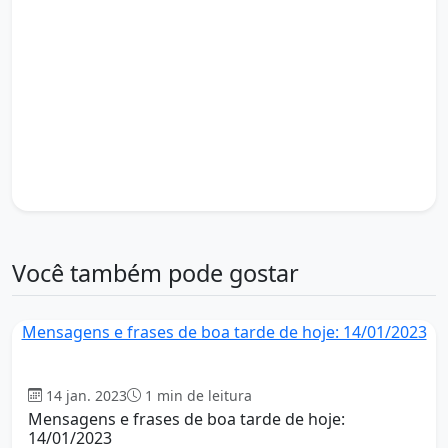
o que significa boa tarde em inglês
o segredo boa tarde
o significado boa tarde em inglês
otimização do tempo
para boa tarde
produtividade
q significa boa tarde
quando é boa tarde
rua boa tarde
sucesso
tarde produtiva
um boa tarde
um boa tarde bem bonito
um boa tarde bem lindo
um boa tarde com carinho
um boa tarde de domingo
um boa tarde especial
um boa tarde lindo
um boa tarde ou uma boa tarde
um boa tarde para uma pessoa especial
zap de boa tarde
Você também pode gostar
Mensagens e frases de boa tarde de hoje: 14/01/2023
Boa tarde
14 jan. 2023
1 min de leitura
Mensagens e frases de boa tarde de hoje:
14/01/2023