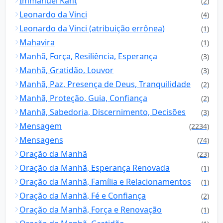
Immanuel Kant
(2)
Leonardo da Vinci
(4)
Leonardo da Vinci (atribuição errônea)
(1)
Mahavira
(1)
Manhã, Força, Resiliência, Esperança
(3)
Manhã, Gratidão, Louvor
(3)
Manhã, Paz, Presença de Deus, Tranquilidade
(2)
Manhã, Proteção, Guia, Confiança
(2)
Manhã, Sabedoria, Discernimento, Decisões
(3)
Mensagem
(2234)
Mensagens
(74)
Oração da Manhã
(23)
Oração da Manhã, Esperança Renovada
(1)
Oração da Manhã, Família e Relacionamentos
(1)
Oração da Manhã, Fé e Confiança
(2)
Oração da Manhã, Força e Renovação
(1)