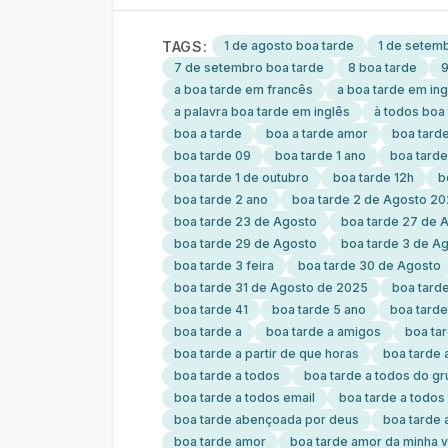
TAGS:
1 de agosto boa tarde
1 de setemb
7 de setembro boa tarde
8 boa tarde
9
a boa tarde em francês
a boa tarde em ing
a palavra boa tarde em inglês
à todos boa
boa a tarde
boa a tarde amor
boa tard
boa tarde 09
boa tarde 1 ano
boa tarde
boa tarde 1 de outubro
boa tarde 12h
b
boa tarde 2 ano
boa tarde 2 de Agosto 2
boa tarde 23 de Agosto
boa tarde 27 de 
boa tarde 29 de Agosto
boa tarde 3 de A
boa tarde 3 feira
boa tarde 30 de Agosto
boa tarde 31 de Agosto de 2025
boa tard
boa tarde 41
boa tarde 5 ano
boa tarde
boa tarde a
boa tarde a amigos
boa ta
boa tarde a partir de que horas
boa tarde 
boa tarde a todos
boa tarde a todos do g
boa tarde a todos email
boa tarde a todos 
boa tarde abençoada por deus
boa tarde 
boa tarde amor
boa tarde amor da minha v