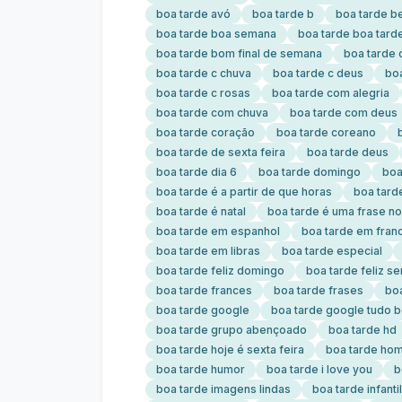
boa tarde avó
boa tarde b
boa tarde b
boa tarde boa semana
boa tarde boa tard
boa tarde bom final de semana
boa tarde 
boa tarde c chuva
boa tarde c deus
boa
boa tarde c rosas
boa tarde com alegria
boa tarde com chuva
boa tarde com deus
boa tarde coração
boa tarde coreano
boa tarde de sexta feira
boa tarde deus
boa tarde dia 6
boa tarde domingo
boa
boa tarde é a partir de que horas
boa tard
boa tarde é natal
boa tarde é uma frase no
boa tarde em espanhol
boa tarde em fran
boa tarde em libras
boa tarde especial
boa tarde feliz domingo
boa tarde feliz s
boa tarde frances
boa tarde frases
bo
boa tarde google
boa tarde google tudo 
boa tarde grupo abençoado
boa tarde hd
boa tarde hoje é sexta feira
boa tarde ho
boa tarde humor
boa tarde i love you
b
boa tarde imagens lindas
boa tarde infantil