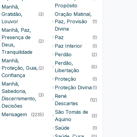
Propósito
Manhã,
Gratidão,
Oração Matinal,
(3)
Louvor
Paz, Provisão
(1)
Divina
Manhã, Paz,
Presença de
Paz
(1)
(2)
Deus,
Paz Interior
(1)
Tranquilidade
Perdão
(2)
Manhã,
Perdão,
(0)
Proteção, Guia,
(2)
Libertação
Confiança
Proteção
(1)
Manhã,
Proteção Divina
(1)
Sabedoria,
(3)
René
Discernimento,
(12)
Descartes
Decisões
São Tomás de
Mensagem
(2235)
(3)
Aquino
Saúde
(1)
Saúde, Cura
(0)