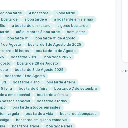
ro boa tarde
4 boa tarde
6 boa tarde
 boa tarde
a boa tarde é
a boa tarde em alemão
lês
a boa tarde em italiano
a gente boa tarde
 tarde
até que horas é boa tarde
bem-estar
e
boa tarde 01
boa tarde 01 de Agosto
 1 de Agosto
boa tarde 1 de Agosto de 2025
oa tarde 18 horas
boa tarde 1o de Agosto
025
boa tarde 2020
boa tarde 2025
Agosto
boa tarde 28 de Agosto
gosto
boa tarde 3 de Agosto 2025
PUB
boa tarde 31 de Agosto
e 3d
boa tarde 4 ano
boa tarde 4 feira
 5 feira
boa tarde 6 feira
boa tarde 7 de setembro
rde a em espanhol
boa tarde a familia
a pessoa especial
boa tarde a todas
rupo
boa tarde a todos em inglês
tem vírgula
boa tarde a vida
boa tarde abençoada
amiga
boa tarde amiguinho como vai
ida
boa tarde árabe
boa tarde áries