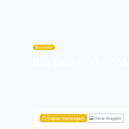
Início
Boa tarde
Boa Tarde de Ouro: Maximizando sua Energia e Foco
Boa tarde
Boa Tarde de Ouro: Ma
10 de setembro, 2025
·
3 min de leitura
Copiar mensagem
Gerar imagem