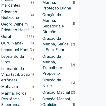
Manhã,
(8)
(1)
marcantes
Proteção Divina
Friedrich
Oração da
(4)
Nietzsche
Manhã,
(1)
Georg Wilhelm
Sabedoria e
(1)
Friedrich Hegel
Direção
Geral
(276)
Oração da
Guru Nanak
(1)
Manhã, Saúde
(2)
Immanuel Kant
e Bem-Estar
(2)
Leonardo da
Oração da
(4)
Vinci
Manhã,
(2)
Trabalho e
Leonardo da
Propósito
Vinci (atribuição
(1)
errônea)
Oração da
(116)
Noite
Mahavira
(1)
Oração Matinal
(3)
Manhã, Força,
Resiliência,
Oração Matinal,
(3)
Esperança
Gratidão,
(1)