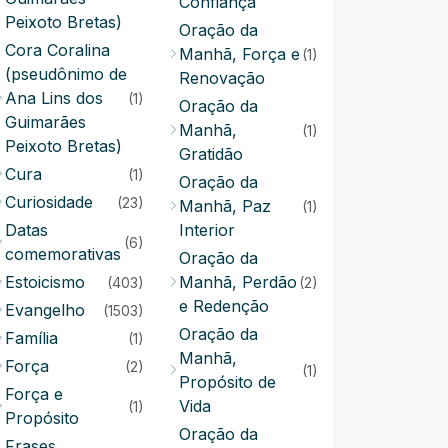
Confiança
Peixoto Bretas)
Oração da
Cora Coralina
Manhã, Força e
(1)
(pseudônimo de
Renovação
Ana Lins dos
(1)
Oração da
Guimarães
Manhã,
(1)
Peixoto Bretas)
Gratidão
Cura
(1)
Oração da
Curiosidade
(23)
Manhã, Paz
(1)
Datas
Interior
(6)
comemorativas
Oração da
Estoicismo
Manhã, Perdão
(403)
(2)
e Redenção
Evangelho
(1503)
Oração da
Família
(1)
Manhã,
Força
(2)
(1)
Propósito de
Força e
Vida
(1)
Propósito
Oração da
Frases