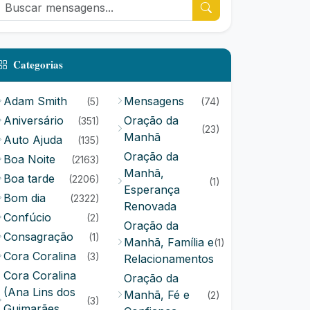
Categorias
Adam Smith
Mensagens
(5)
(74)
Aniversário
Oração da
(351)
(23)
Manhã
Auto Ajuda
(135)
Oração da
Boa Noite
(2163)
Manhã,
Boa tarde
(2206)
(1)
Esperança
Bom dia
(2322)
Renovada
Confúcio
(2)
Oração da
Consagração
(1)
Manhã, Família e
(1)
Cora Coralina
(3)
Relacionamentos
Cora Coralina
Oração da
(Ana Lins dos
Manhã, Fé e
(2)
(3)
Guimarães