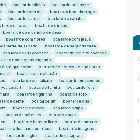
ebê
boa tarde bíblico
boa tarde boa noite
e
boa tarde bom dia
boa tarde bom domingo
c
boa tarde c amor
boa tarde c carinho
 tarde c flores
boa tarde c jesus
boa tarde com carinho de deus
boa tarde com flores
boa tarde com jesus
boa tarde de sabado
boa tarde de segunda feira
boa tarde deus abençoe
boa tarde deus te abençoe
 tarde domingo abençoado
e é até que horas
boa tarde é depois de que horas
minal
boa tarde em alemão
ces
boa tarde em italiano
boa tarde em japones
boa tarde f
boa tarde família
boa tarde feliz
emana
boa tarde figurinha
boa tarde fofo
a tarde gente
boa tarde gif
boa tarde gifs
bem
boa tarde gospel
boa tarde grupo
boa tarde hebraico
boa tarde hoje
mem
boa tarde homem lindo
boa tarde horario
oa tarde iluminada por deus
boa tarde imagens
boa tarde ingles
boa tarde instagram