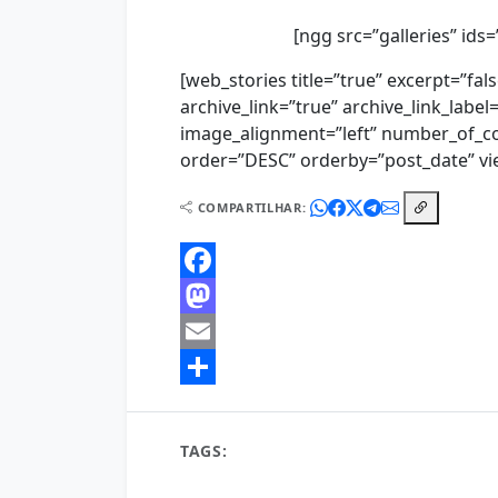
[ngg src=”galleries” ids
[web_stories title=”true” excerpt=”fal
archive_link=”true” archive_link_label
image_alignment=”left” number_of_c
order=”DESC” orderby=”post_date” vie
COMPARTILHAR:
Facebook
Mastodon
Email
Share
TAGS:
1 de agosto boa tarde
1 de setembro
7 de setembro boa tarde
8 boa tarde
9 boa
a boa tarde em francês
a boa tarde em inglê