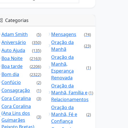
Categorias
Adam Smith
Mensagens
(5)
(74)
Aniversário
Oração da
(350)
(23)
Manhã
Auto Ajuda
(135)
Oração da
Boa Noite
(2163)
Manhã,
Boa tarde
(2206)
(1)
Esperança
Bom dia
(2322)
Renovada
Confúcio
(2)
Oração da
Consagração
(1)
Manhã, Família e
(1)
Cora Coralina
(3)
Relacionamentos
Cora Coralina
Oração da
(Ana Lins dos
Manhã, Fé e
(2)
(3)
Guimarães
Confiança
Peixoto Bretas)