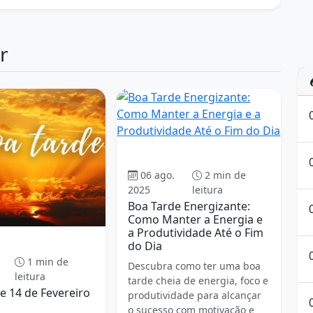
r
Boa tarde
06 ago.
2 min de
2025
leitura
Boa Tarde Energizante:
Como Manter a Energia e
a Produtividade Até o Fim
do Dia
Boa tarde
1 min de
Descubra como ter uma boa
leitura
tarde cheia de energia, foco e
e 14 de Fevereiro
produtividade para alcançar
o sucesso com motivação e