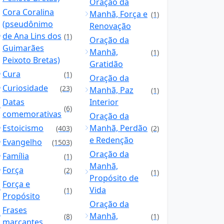
Oração da
Cora Coralina
Manhã, Força e
(1)
(pseudônimo
Renovação
de Ana Lins dos
(1)
Oração da
Guimarães
Manhã,
(1)
Peixoto Bretas)
Gratidão
Cura
(1)
Oração da
Curiosidade
(23)
Manhã, Paz
(1)
Datas
Interior
(6)
comemorativas
Oração da
Estoicismo
Manhã, Perdão
(403)
(2)
e Redenção
Evangelho
(1503)
Oração da
Família
(1)
Manhã,
Força
(2)
(1)
Propósito de
Força e
Vida
(1)
Propósito
Oração da
Frases
Manhã,
(8)
(1)
marcantes