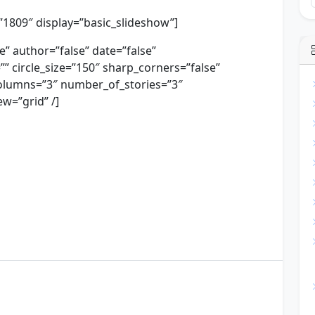
=”1809″ display=”basic_slideshow”]
se” author=”false” date=”false”
=”” circle_size=”150″ sharp_corners=”false”
olumns=”3″ number_of_stories=”3″
w=”grid” /]
 boa tarde
4 boa tarde
6 boa tarde
 tarde
a boa tarde é
a boa tarde em alemão
s
a boa tarde em italiano
a gente boa tarde