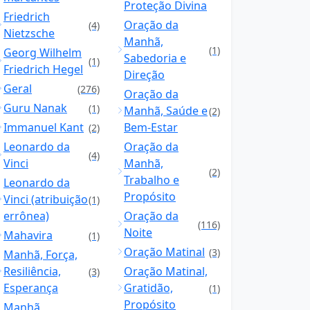
Proteção Divina
Friedrich
Oração da
(4)
Nietzsche
Manhã,
(1)
Georg Wilhelm
Sabedoria e
(1)
Friedrich Hegel
Direção
Geral
(276)
Oração da
Guru Nanak
(1)
Manhã, Saúde e
(2)
Immanuel Kant
Bem-Estar
(2)
Leonardo da
Oração da
(4)
Vinci
Manhã,
(2)
Trabalho e
Leonardo da
Propósito
Vinci (atribuição
(1)
errônea)
Oração da
(116)
Noite
Mahavira
(1)
Oração Matinal
(3)
Manhã, Força,
Resiliência,
Oração Matinal,
(3)
Esperança
Gratidão,
(1)
Propósito
Manhã,