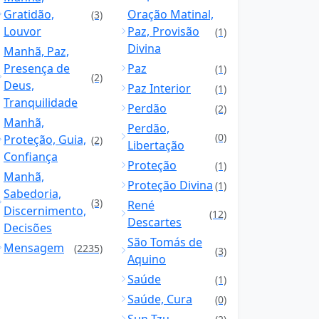
Gratidão,
Oração Matinal,
(3)
Louvor
Paz, Provisão
(1)
Divina
Manhã, Paz,
Presença de
Paz
(1)
(2)
Deus,
Paz Interior
(1)
Tranquilidade
Perdão
(2)
Manhã,
Perdão,
(0)
Proteção, Guia,
(2)
Libertação
Confiança
Proteção
(1)
Manhã,
Proteção Divina
(1)
Sabedoria,
(3)
René
Discernimento,
(12)
Descartes
Decisões
São Tomás de
Mensagem
(2235)
(3)
Aquino
Saúde
(1)
Saúde, Cura
(0)