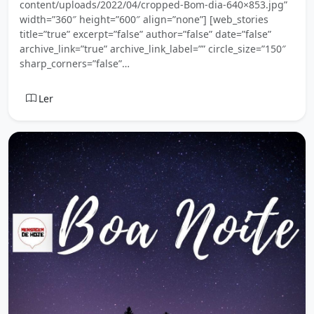
content/uploads/2022/04/cropped-Bom-dia-640×853.jpg”
width=”360″ height=”600″ align=”none”] [web_stories
title=”true” excerpt=”false” author=”false” date=”false”
archive_link=”true” archive_link_label=”” circle_size=”150″
sharp_corners=”false”…
Ler