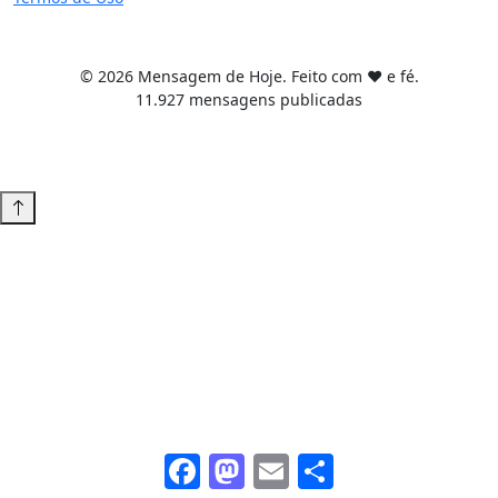
© 2026 Mensagem de Hoje. Feito com ❤️ e fé.
11.927 mensagens publicadas
Tema WordPress desenvolvido por
Tiago Guillande
Facebook
Mastodon
Email
Share