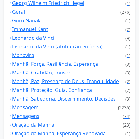
Georg Wilhelm Friedrich Hegel
(1)
Geral
(276)
Guru Nanak
(1)
Immanuel Kant
(2)
Leonardo da Vinci
(4)
Leonardo da Vinci (atribuição errônea)
(1)
Mahavira
(1)
Manhã, Força, Resiliência, Esperança
(3)
Manhã, Gratidão, Louvor
(3)
Manhã, Paz, Presença de Deus, Tranquilidade
(2)
Manhã, Proteção, Guia, Confiança
(2)
Manhã, Sabedoria, Discernimento, Decisões
(3)
Mensagem
(2235)
Mensagens
(74)
Oração da Manhã
(23)
Oração da Manhã, Esperança Renovada
(1)