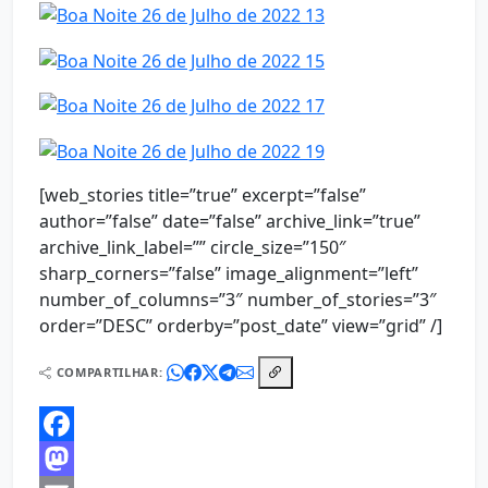
[web_stories title=”true” excerpt=”false”
author=”false” date=”false” archive_link=”true”
archive_link_label=”” circle_size=”150″
sharp_corners=”false” image_alignment=”left”
number_of_columns=”3″ number_of_stories=”3″
order=”DESC” orderby=”post_date” view=”grid” /]
COMPARTILHAR:
Facebook