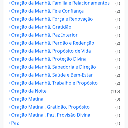
Oração da Manhã, Família e Relacionamentos
(1)
Oração da Manhã, Fé e Confiança
(2)
Oração da Manhã, Força e Renovação
(1)
Oração da Manhã, Gratidão
(1)
Oração da Manhã, Paz Interior
(1)
Oração da Manhã, Perdão e Redenção
(2)
Oração da Manhã, Propósito de Vida
(1)
Oração da Manhã, Proteção Divina
(1)
Oração da Manhã, Sabedoria e Direção
(1)
Oração da Manhã, Saúde e Bem-Estar
(2)
Oração da Manhã, Trabalho e Propósito
(2)
Oração da Noite
(116)
Oração Matinal
(3)
Oração Matinal, Gratidão, Propósito
(1)
Oração Matinal, Paz, Provisão Divina
(1)
Paz
(1)