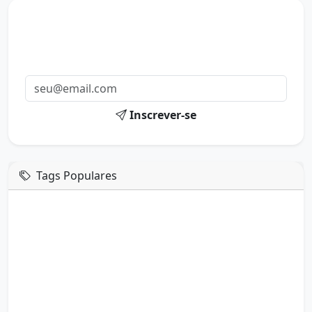
Mensagens diárias
Receba uma mensagem inspiradora todo dia no seu e-
mail.
Inscrever-se
Tags Populares
mensagem de hoje
boa tarde google
boa tarde amor
boa tarde em italiano
boa tarde meu amor
boa tarde em espanhol
boa tarde a todos
boa tarde abençoada
boa tarde amiga
boa tarde amor da minha vida
boa tarde abençoada por deus
boa tarde amiguinho como vai
boa tarde a partir de que horas
a boa tarde em inglês
a boa tarde em francês