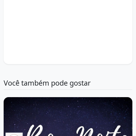
que boa noite em espanhol
que boa noite em inglês
que boa noite linda
que es boa noite
que frio boa noite
rua boa noite
rua boa noite 159
rua boa noite montese
sirlei l passolongo boa noite
um boa noite
um boa noite bem bonito
um boa noite carinhoso
um boa noite com muito amor
um boa noite diferente
um boa noite especial
um boa noite lindo
um boa noite romântico
v de vingança boa noite
versículos para boa noite
votos sinceros 2 boa noite
Você também pode gostar