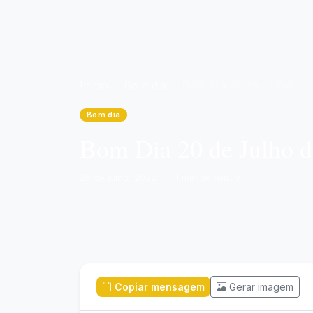
Início
Bom dia
Bom Dia 20 de Julho de 2022
Bom dia
Bom Dia 20 de Julho 
20 de julho, 2022
·
1 min de leitura
Copiar mensagem
Gerar imagem