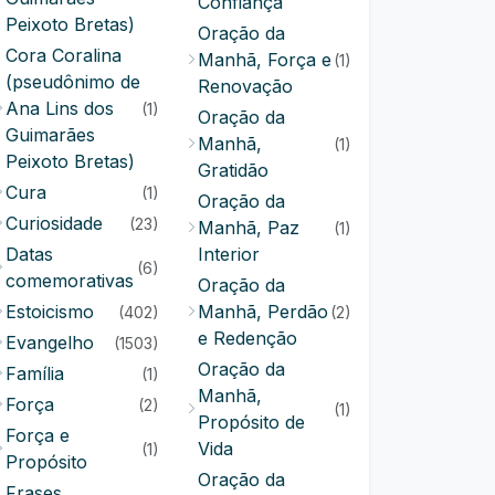
Confiança
Peixoto Bretas)
Oração da
Cora Coralina
Manhã, Força e
(1)
(pseudônimo de
Renovação
Ana Lins dos
(1)
Oração da
Guimarães
Manhã,
(1)
Peixoto Bretas)
Gratidão
Cura
(1)
Oração da
Curiosidade
(23)
Manhã, Paz
(1)
Datas
Interior
(6)
comemorativas
Oração da
Estoicismo
Manhã, Perdão
(402)
(2)
e Redenção
Evangelho
(1503)
Oração da
Família
(1)
Manhã,
Força
(2)
(1)
Propósito de
Força e
Vida
(1)
Propósito
Oração da
Frases