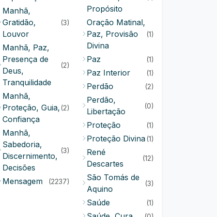
Propósito
Manhã,
Gratidão,
Oração Matinal,
(3)
Louvor
Paz, Provisão
(1)
Divina
Manhã, Paz,
Presença de
Paz
(1)
(2)
Deus,
Paz Interior
(1)
Tranquilidade
Perdão
(2)
Manhã,
Perdão,
(0)
Proteção, Guia,
(2)
Libertação
Confiança
Proteção
(1)
Manhã,
Proteção Divina
(1)
Sabedoria,
(3)
René
Discernimento,
(12)
Descartes
Decisões
São Tomás de
Mensagem
(2237)
(3)
Aquino
Saúde
(1)
Saúde, Cura
(0)