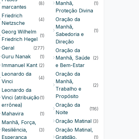
Manhã,
(8)
(1)
marcantes
Proteção Divina
Friedrich
Oração da
(4)
Nietzsche
Manhã,
(1)
Georg Wilhelm
Sabedoria e
(1)
Friedrich Hegel
Direção
Geral
(277)
Oração da
Guru Nanak
(1)
Manhã, Saúde
(2)
Immanuel Kant
e Bem-Estar
(2)
Leonardo da
Oração da
(4)
Vinci
Manhã,
(2)
Trabalho e
Leonardo da
Propósito
Vinci (atribuição
(1)
errônea)
Oração da
(116)
Noite
Mahavira
(1)
Oração Matinal
(3)
Manhã, Força,
Resiliência,
Oração Matinal,
(3)
Esperança
Gratidão,
(1)