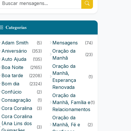
Categorias
Adam Smith
Mensagens
(5)
(74)
Aniversário
Oração da
(353)
(23)
Manhã
Auto Ajuda
(135)
Oração da
Boa Noite
(2165)
Manhã,
Boa tarde
(2208)
(1)
Esperança
Bom dia
(2324)
Renovada
Confúcio
(2)
Oração da
Consagração
(1)
Manhã, Família e
(1)
Cora Coralina
(3)
Relacionamentos
Cora Coralina
Oração da
(Ana Lins dos
Manhã, Fé e
(2)
(3)
Guimarães