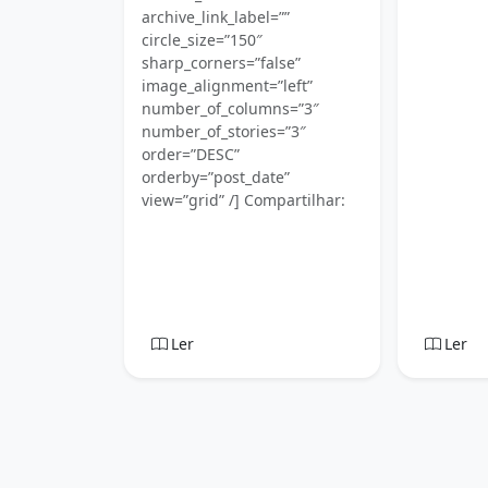
archive_link_label=””
circle_size=”150″
sharp_corners=”false”
image_alignment=”left”
number_of_columns=”3″
number_of_stories=”3″
order=”DESC”
orderby=”post_date”
view=”grid” /] Compartilhar:
Ler
Ler