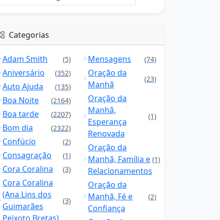
Categorias
Adam Smith
Mensagens
(5)
(74)
Aniversário
Oração da
(352)
(23)
Manhã
Auto Ajuda
(135)
Oração da
Boa Noite
(2164)
Manhã,
Boa tarde
(2207)
(1)
Esperança
Bom dia
(2322)
Renovada
Confúcio
(2)
Oração da
Consagração
(1)
Manhã, Família e
(1)
Cora Coralina
(3)
Relacionamentos
Cora Coralina
Oração da
(Ana Lins dos
Manhã, Fé e
(2)
(3)
Guimarães
Confiança
Peixoto Bretas)