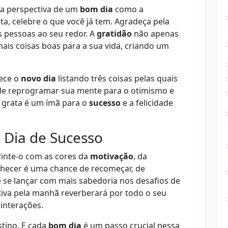
 a perspectiva de um
bom dia
como a
lta, celebre o que você já tem. Agradeça pela
s pessoas ao seu redor. A
gratidão
não apenas
ais coisas boas para a sua vida, criando um
ece o
novo dia
listando três coisas pelas quais
pode reprogramar sua mente para o otimismo e
 grata é um ímã para o
sucesso
e a felicidade
 Dia de Sucesso
Pinte-o com as cores da
motivação
, da
hecer é uma chance de recomeçar, de
 se lançar com mais sabedoria nos desafios de
tiva pela manhã reverberará por todo o seu
interações.
tino. E cada
bom dia
é um passo crucial nessa