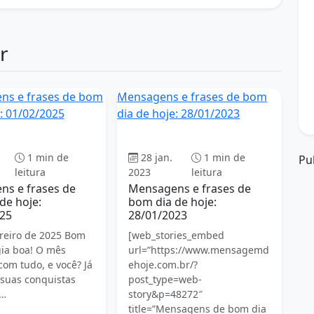
r
Mensagens e frases de bom
dia de hoje: 28/01/2023
Bom dia
Bom dia
1 min de
28 jan.
1 min de
Pu
leitura
2023
leitura
s e frases de
Mensagens e frases de
de hoje:
bom dia de hoje:
25
28/01/2023
ereiro de 2025 Bom
[web_stories_embed
gia boa! O mês
url=”https://www.mensagemd
om tudo, e você? Já
ehoje.com.br/?
suas conquistas
post_type=web-
e…
story&p=48272″
title=”Mensagens de bom dia