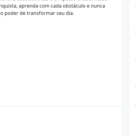
nquista, aprenda com cada obstáculo e nunca
 o poder de transformar seu dia.
dades
bem-estar
bom dia
conquistas
gratidão
hábitos matinais
inspiração
metas
ade
sucesso