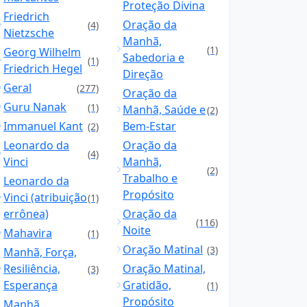
Proteção Divina
Friedrich
Oração da
(4)
Nietzsche
Manhã,
(1)
Georg Wilhelm
Sabedoria e
(1)
Friedrich Hegel
Direção
Geral
(277)
Oração da
Guru Nanak
(1)
Manhã, Saúde e
(2)
Immanuel Kant
Bem-Estar
(2)
Leonardo da
Oração da
(4)
Vinci
Manhã,
(2)
Trabalho e
Leonardo da
Propósito
Vinci (atribuição
(1)
errônea)
Oração da
(116)
Noite
Mahavira
(1)
Oração Matinal
(3)
Manhã, Força,
Resiliência,
Oração Matinal,
(3)
Esperança
Gratidão,
(1)
Propósito
Manhã,