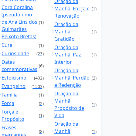
Oração da
Cora Coralina
Manhã, Força e
(1)
(pseudônimo
Renovação
de Ana Lins dos
(1)
Oração da
Guimarães
Manhã,
(1)
Peixoto Bretas)
Gratidão
Cura
(1)
Oração da
Curiosidade
(23)
Manhã, Paz
(1)
Datas
Interior
(6)
comemorativas
Oração da
Estoicismo
Manhã, Perdão
(402)
(2)
e Redenção
Evangelho
(1503)
Oração da
Família
(1)
Manhã,
Força
(2)
(1)
Propósito de
Força e
Vida
(1)
Propósito
Oração da
Frases
Manhã,
(8)
(1)
marcantes