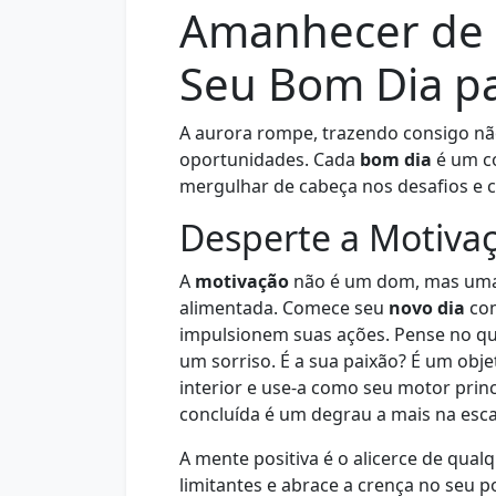
Amanhecer de P
Seu Bom Dia pa
A aurora rompe, trazendo consigo nã
oportunidades. Cada
bom dia
é um co
mergulhar de cabeça nos desafios e c
Desperte a Motiva
A
motivação
não é um dom, mas uma
alimentada. Comece seu
novo dia
com
impulsionem suas ações. Pense no qu
um sorriso. É a sua paixão? É um obje
interior e use-a como seu motor prin
concluída é um degrau a mais na esc
A mente positiva é o alicerce de qua
limitantes e abrace a crença no seu p