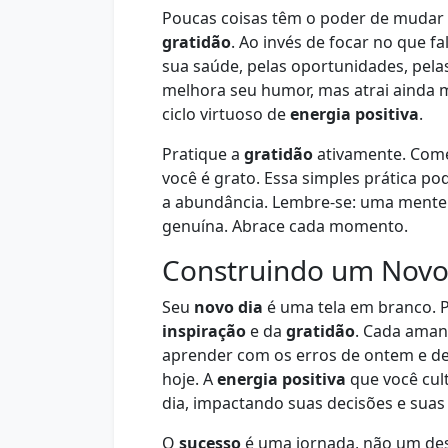
Poucas coisas têm o poder de mudar
gratidão
. Ao invés de focar no que fa
sua saúde, pelas oportunidades, pela
melhora seu humor, mas atrai ainda m
ciclo virtuoso de
energia positiva
.
Pratique a
gratidão
ativamente. Com
você é grato. Essa simples prática 
a abundância. Lembre-se: uma mente
genuína. Abrace cada momento.
Construindo um Novo
Seu
novo dia
é uma tela em branco. 
inspiração
e da
gratidão
. Cada aman
aprender com os erros de ontem e de
hoje. A
energia positiva
que você cul
dia, impactando suas decisões e suas 
O
sucesso
é uma jornada, não um des