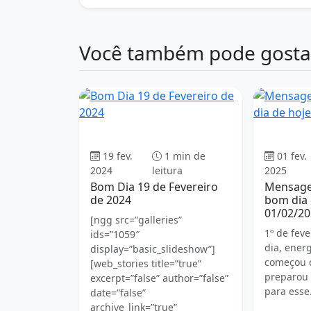
Você também pode gosta
Bom dia
19 fev.
1 min de
01 fev.
2024
leitura
2025
Bom Dia 19 de Fevereiro
Mensagen
de 2024
bom dia 
01/02/20
[ngg src=”galleries”
1º de fev
ids=”1059″
dia, ener
display=”basic_slideshow”]
começou c
[web_stories title=”true”
preparou 
excerpt=”false” author=”false”
para ess
date=”false”
archive_link=”true”