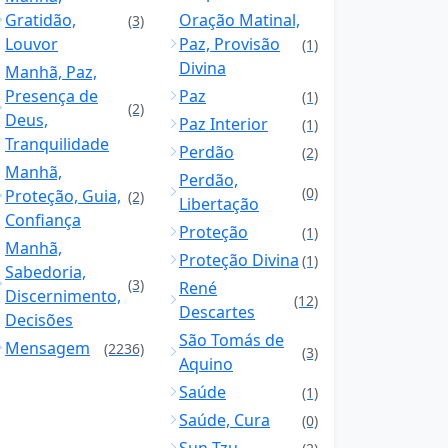
Gratidão,
Oração Matinal,
(3)
Louvor
Paz, Provisão
(1)
Divina
Manhã, Paz,
Presença de
Paz
(1)
(2)
Deus,
Paz Interior
(1)
Tranquilidade
Perdão
(2)
Manhã,
Perdão,
(0)
Proteção, Guia,
(2)
Libertação
Confiança
Proteção
(1)
Manhã,
Proteção Divina
(1)
Sabedoria,
(3)
René
Discernimento,
(12)
Descartes
Decisões
São Tomás de
Mensagem
(2236)
(3)
Aquino
Saúde
(1)
Saúde, Cura
(0)