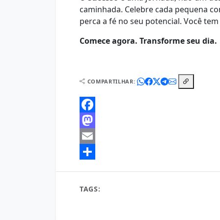
caminhada. Celebre cada pequena co
perca a fé no seu potencial. Você tem
Comece agora. Transforme seu dia.
COMPARTILHAR:
Facebook
Mastodon
Email
Share
TAGS:
amanhecer
Amanhecer de Possibili
desenvolvimento pessoal
Energia positiva
motivação
novo dia
otimismo
positivid