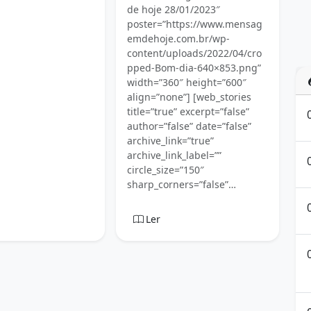
de hoje 28/01/2023″
poster=”https://www.mensag
emdehoje.com.br/wp-
content/uploads/2022/04/cro
pped-Bom-dia-640×853.png”
width=”360″ height=”600″
align=”none”] [web_stories
title=”true” excerpt=”false”
author=”false” date=”false”
archive_link=”true”
archive_link_label=””
circle_size=”150″
sharp_corners=”false”…
Ler