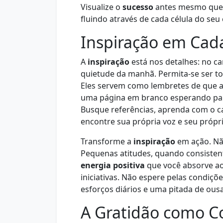
Visualize o
sucesso
antes mesmo que e
fluindo através de cada célula do seu
Inspiração em Cada
A
inspiração
está nos detalhes: no ca
quietude da manhã. Permita-se ser to
Eles servem como lembretes de que a
uma página em branco esperando para
Busque referências, aprenda com o c
encontre sua própria voz e seu própr
Transforme a
inspiração
em ação. Não
Pequenas atitudes, quando consisten
energia positiva
que você absorve ao
iniciativas. Não espere pelas condiçõe
esforços diários e uma pitada de ousa
A Gratidão como Co