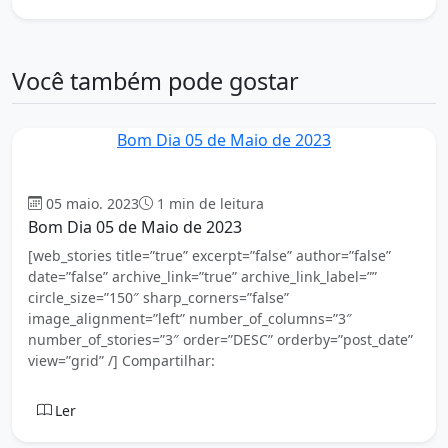
Você também pode gostar
Bom Dia 05 de Maio de 2023
Bom dia
05 maio. 2023
1 min de leitura
Bom Dia 05 de Maio de 2023
[web_stories title=”true” excerpt=”false” author=”false”
date=”false” archive_link=”true” archive_link_label=””
circle_size=”150″ sharp_corners=”false”
image_alignment=”left” number_of_columns=”3″
number_of_stories=”3″ order=”DESC” orderby=”post_date”
view=”grid” /] Compartilhar:
Ler