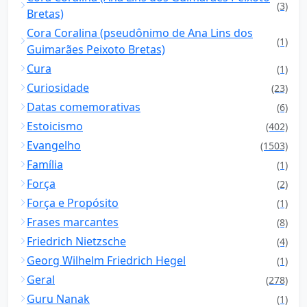
(3)
Bretas)
Cora Coralina (pseudônimo de Ana Lins dos
(1)
Guimarães Peixoto Bretas)
Cura
(1)
Curiosidade
(23)
Datas comemorativas
(6)
Estoicismo
(402)
Evangelho
(1503)
Família
(1)
Força
(2)
Força e Propósito
(1)
Frases marcantes
(8)
Friedrich Nietzsche
(4)
Georg Wilhelm Friedrich Hegel
(1)
Geral
(278)
Guru Nanak
(1)