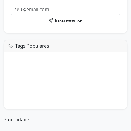
Inscrever-se
Tags Populares
mensagem de hoje
boa tarde google
boa tarde amor
boa tarde em italiano
boa tarde meu amor
boa tarde em espanhol
boa tarde a todos
boa tarde abençoada
boa tarde amiga
boa tarde amor da minha vida
boa tarde abençoada por deus
boa tarde amiguinho como vai
boa tarde a partir de que horas
a boa tarde em inglês
a boa tarde em francês
Publicidade