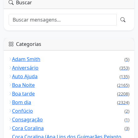
Buscar
Categorias
Adam Smith
(5)
Aniversário
(353)
Auto Ajuda
(135)
Boa Noite
(2165)
Boa tarde
(2208)
Bom dia
(2324)
Confúcio
(2)
Consagração
(1)
Cora Coralina
(3)
Cora Coralina (Ana Lins dos Guimarães Peixoto