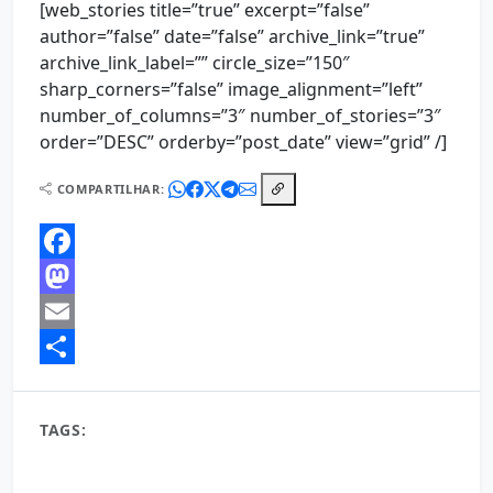
[web_stories title=”true” excerpt=”false”
author=”false” date=”false” archive_link=”true”
archive_link_label=”” circle_size=”150″
sharp_corners=”false” image_alignment=”left”
number_of_columns=”3″ number_of_stories=”3″
order=”DESC” orderby=”post_date” view=”grid” /]
COMPARTILHAR:
Facebook
Mastodon
Email
Share
TAGS:
22/05/2025
a mensagem mais bonita de bom dia
a mensagem mais linda de bom dia
algumas mensagens de bom dia