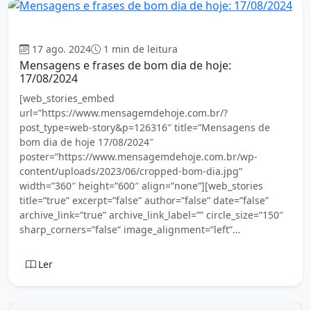
Bom dia
17 ago. 2024
1 min de leitura
Mensagens e frases de bom dia de hoje:
17/08/2024
[web_stories_embed
url=”https://www.mensagemdehoje.com.br/?
post_type=web-story&p=126316″ title=”Mensagens de
bom dia de hoje 17/08/2024″
poster=”https://www.mensagemdehoje.com.br/wp-
content/uploads/2023/06/cropped-bom-dia.jpg”
width=”360″ height=”600″ align=”none”][web_stories
title=”true” excerpt=”false” author=”false” date=”false”
archive_link=”true” archive_link_label=”” circle_size=”150″
sharp_corners=”false” image_alignment=”left”…
Ler