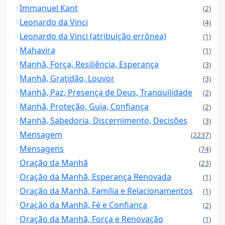
Immanuel Kant
(2)
Leonardo da Vinci
(4)
Leonardo da Vinci (atribuição errônea)
(1)
Mahavira
(1)
Manhã, Força, Resiliência, Esperança
(3)
Manhã, Gratidão, Louvor
(3)
Manhã, Paz, Presença de Deus, Tranquilidade
(2)
Manhã, Proteção, Guia, Confiança
(2)
Manhã, Sabedoria, Discernimento, Decisões
(3)
Mensagem
(2237)
Mensagens
(74)
Oração da Manhã
(23)
Oração da Manhã, Esperança Renovada
(1)
Oração da Manhã, Família e Relacionamentos
(1)
Oração da Manhã, Fé e Confiança
(2)
Oração da Manhã, Força e Renovação
(1)