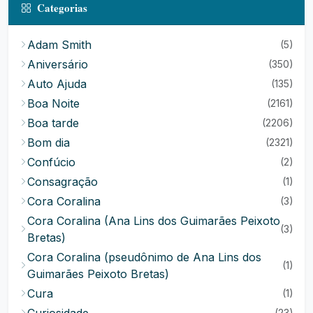
Categorias
Adam Smith
(5)
Aniversário
(350)
Auto Ajuda
(135)
Boa Noite
(2161)
Boa tarde
(2206)
Bom dia
(2321)
Confúcio
(2)
Consagração
(1)
Cora Coralina
(3)
Cora Coralina (Ana Lins dos Guimarães Peixoto
(3)
Bretas)
Cora Coralina (pseudônimo de Ana Lins dos
(1)
Guimarães Peixoto Bretas)
Cura
(1)
Curiosidade
(23)