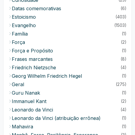
Datas comemorativas
(6)
Estoicismo
(403)
Evangelho
(1503)
Família
(1)
Força
(2)
Força e Propósito
(1)
Frases marcantes
(8)
Friedrich Nietzsche
(4)
Georg Wilhelm Friedrich Hegel
(1)
Geral
(275)
Guru Nanak
(1)
Immanuel Kant
(2)
Leonardo da Vinci
(4)
Leonardo da Vinci (atribuição errônea)
(1)
Mahavira
(1)
Manhã, Força, Resiliência, Esperança
(3)