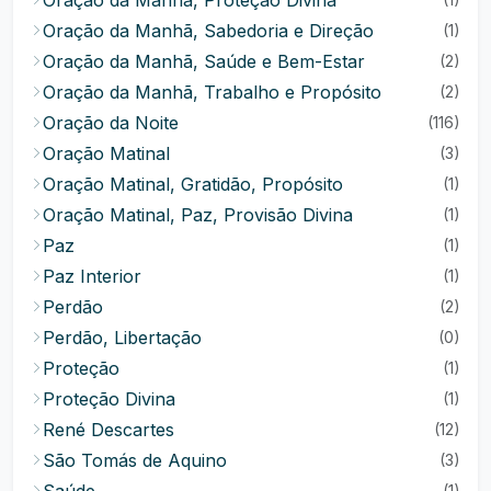
Oração da Manhã, Sabedoria e Direção
(1)
Oração da Manhã, Saúde e Bem-Estar
(2)
Oração da Manhã, Trabalho e Propósito
(2)
Oração da Noite
(116)
Oração Matinal
(3)
Oração Matinal, Gratidão, Propósito
(1)
Oração Matinal, Paz, Provisão Divina
(1)
Paz
(1)
Paz Interior
(1)
Perdão
(2)
Perdão, Libertação
(0)
Proteção
(1)
Proteção Divina
(1)
René Descartes
(12)
São Tomás de Aquino
(3)
Saúde
(1)