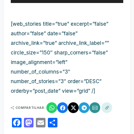
[web_stories title=”true” excerpt=”false”
author=”false” date=”false”
archive_link=”true” archive_link_label=””
circle_size=”150″ sharp_corners=”false”
image_alignment=”left”
number_of_columns=”3″
number_of_stories=”3″ order=”DESC”
orderby=”post_date” view=”grid” /]
COMPARTILHAR:
Facebook
Mastodon
Email
Share