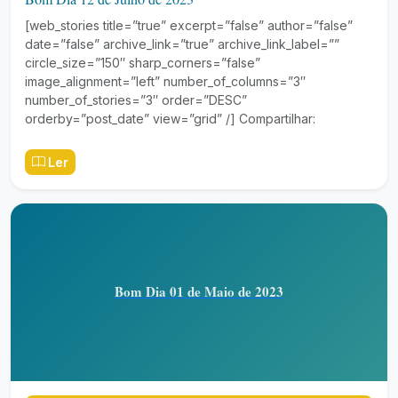
[web_stories title=”true” excerpt=”false” author=”false”
date=”false” archive_link=”true” archive_link_label=””
circle_size=”150″ sharp_corners=”false”
image_alignment=”left” number_of_columns=”3″
number_of_stories=”3″ order=”DESC”
orderby=”post_date” view=”grid” /] Compartilhar:
Ler
Bom Dia 01 de Maio de 2023