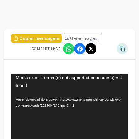
Copiar mensagem
Gerar imagem
COMPARTILHAR:
Media error: Format(s) not supported or source(s) not
Tocador
found
de
vídeo
Fazer download do arquivo: https://www.mensagemdehoje.com.br/wp-
content/uploads/2025/04/143.mp4?_=1