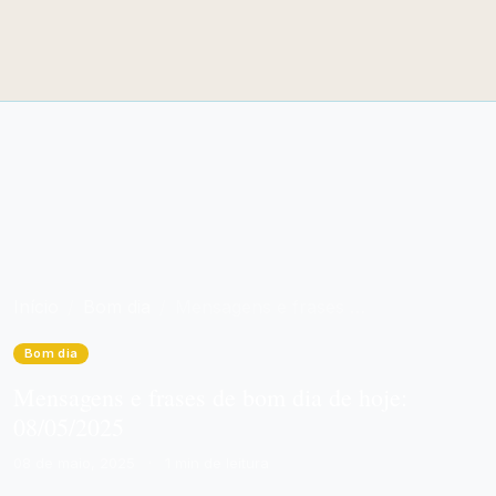
Início
Bom dia
Mensagens e frases de bom dia de hoje: 08/05/2025
Bom dia
Mensagens e frases de bom dia de hoje:
08/05/2025
08 de maio, 2025
·
1 min de leitura