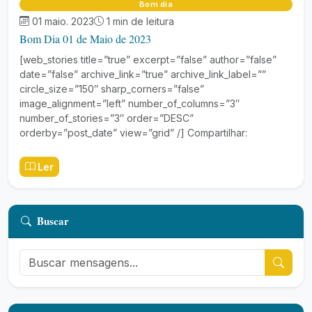
Bom dia
01 maio. 2023
1 min de leitura
Bom Dia 01 de Maio de 2023
[web_stories title=”true” excerpt=”false” author=”false”
date=”false” archive_link=”true” archive_link_label=””
circle_size=”150″ sharp_corners=”false”
image_alignment=”left” number_of_columns=”3″
number_of_stories=”3″ order=”DESC”
orderby=”post_date” view=”grid” /] Compartilhar:
Ler
Buscar