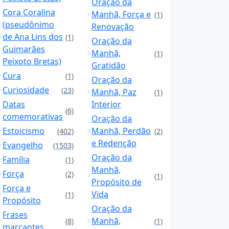
Oração da
Cora Coralina
Manhã, Força e
(1)
(pseudônimo
Renovação
de Ana Lins dos
(1)
Oração da
Guimarães
Manhã,
(1)
Peixoto Bretas)
Gratidão
Cura
(1)
Oração da
Curiosidade
(23)
Manhã, Paz
(1)
Datas
Interior
(6)
comemorativas
Oração da
Estoicismo
Manhã, Perdão
(402)
(2)
e Redenção
Evangelho
(1503)
Oração da
Família
(1)
Manhã,
Força
(2)
(1)
Propósito de
Força e
Vida
(1)
Propósito
Oração da
Frases
Manhã,
(8)
(1)
marcantes