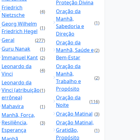
Proteção Divina
Friedrich
Oração da
(4)
Nietzsche
Manhã,
(1)
Georg Wilhelm
Sabedoria e
(1)
Friedrich Hegel
Direção
Geral
(277)
Oração da
Guru Nanak
(1)
Manhã, Saúde e
(2)
Immanuel Kant
Bem-Estar
(2)
Leonardo da
Oração da
(4)
Vinci
Manhã,
(2)
Trabalho e
Leonardo da
Propósito
Vinci (atribuição
(1)
errônea)
Oração da
(116)
Noite
Mahavira
(1)
Oração Matinal
(3)
Manhã, Força,
Resiliência,
Oração Matinal,
(3)
Esperança
Gratidão,
(1)
Propósito
Manhã,