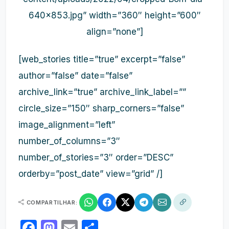
640×853.jpg” width=”360″ height=”600″
align=”none”]
[web_stories title=”true” excerpt=”false”
author=”false” date=”false”
archive_link=”true” archive_link_label=””
circle_size=”150″ sharp_corners=”false”
image_alignment=”left”
number_of_columns=”3″
number_of_stories=”3″ order=”DESC”
orderby=”post_date” view=”grid” /]
COMPARTILHAR:
Facebook
Mastodon
Email
Share