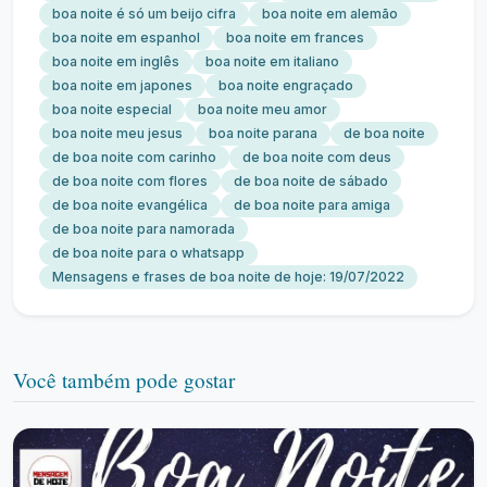
boa noite é só um beijo cifra
boa noite em alemão
boa noite em espanhol
boa noite em frances
boa noite em inglês
boa noite em italiano
boa noite em japones
boa noite engraçado
boa noite especial
boa noite meu amor
boa noite meu jesus
boa noite parana
de boa noite
de boa noite com carinho
de boa noite com deus
de boa noite com flores
de boa noite de sábado
de boa noite evangélica
de boa noite para amiga
de boa noite para namorada
de boa noite para o whatsapp
Mensagens e frases de boa noite de hoje: 19/07/2022
Você também pode gostar