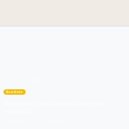
Início
Boa Noite
Mensagens e frases de boa noite de hoje: 19/07/2022
Boa Noite
Mensagens e frases de boa noite de hoje:
19/07/2022
19 de julho, 2022
·
1 min de leitura