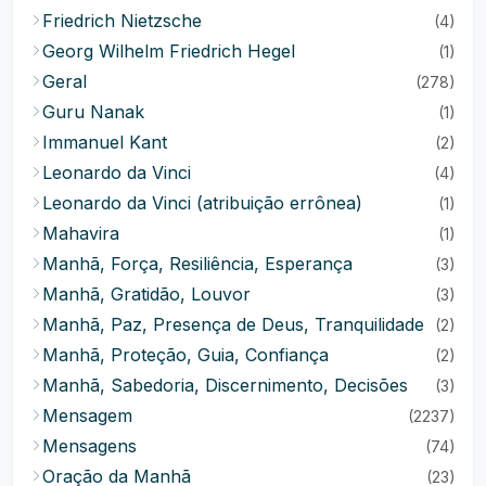
Friedrich Nietzsche
(4)
Georg Wilhelm Friedrich Hegel
(1)
Geral
(278)
Guru Nanak
(1)
Immanuel Kant
(2)
Leonardo da Vinci
(4)
Leonardo da Vinci (atribuição errônea)
(1)
Mahavira
(1)
Manhã, Força, Resiliência, Esperança
(3)
Manhã, Gratidão, Louvor
(3)
Manhã, Paz, Presença de Deus, Tranquilidade
(2)
Manhã, Proteção, Guia, Confiança
(2)
Manhã, Sabedoria, Discernimento, Decisões
(3)
Mensagem
(2237)
Mensagens
(74)
Oração da Manhã
(23)