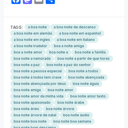
TAGS:
a boa noite
a boa noite de descanso
a boa noite em alemão
a boa noite em espanhol
a boa noite em ingles
a boa noite em italiano
a boa noite tradutor
boa a noite amiga
boa a noite amor
boa noite a
boa noite a família
boa noite a namorada
boa noite a partir de que horas
boa noite a paz
boa noite a paz do senhor
boa noite a pessoa especial
boa noite a todos
boa noite à todos tem crase
boa noite abençoada
boa noite abençoada por deus
boa noite águia
boa noite amiga
boa noite amor
boa noite amor da minha vida
boa noite amor texto
boa noite apaixonado
boa noite árabe
boa noite áries
boa noite árvore
boa noite árvore de natal
boa noite áudio
boa noite boa noite
boa noite boa semana
boa noite bom descanso