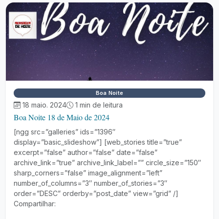
Boa Noite
18 maio. 2024
1 min de leitura
Boa Noite 18 de Maio de 2024
[ngg src=”galleries” ids=”1396″
display=”basic_slideshow”] [web_stories title=”true”
excerpt=”false” author=”false” date=”false”
archive_link=”true” archive_link_label=”” circle_size=”150″
sharp_corners=”false” image_alignment=”left”
number_of_columns=”3″ number_of_stories=”3″
order=”DESC” orderby=”post_date” view=”grid” /]
Compartilhar: