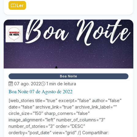
Ler
Boa Noite
07 ago. 2022
1 min de leitura
Boa Noite 07 de Agosto de 2022
[web_stories title=”true” excerpt=”false” author=”false”
date=”false” archive_link=”true” archive_link_label=””
circle_size=”150″ sharp_corners=”false”
image_alignment=”left” number_of_columns=”3″
number_of_stories=”3″ order=”DESC”
orderby=”post_date” view=”grid” /] Compartilhar: