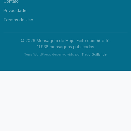
Contato
Privacidade
Termos de Uso
© 2026 Mensagem de Hoje. Feito com ❤️ e fé.
11.938 mensagens publicadas
Tema WordPress desenvolvido por
Tiago Guillande