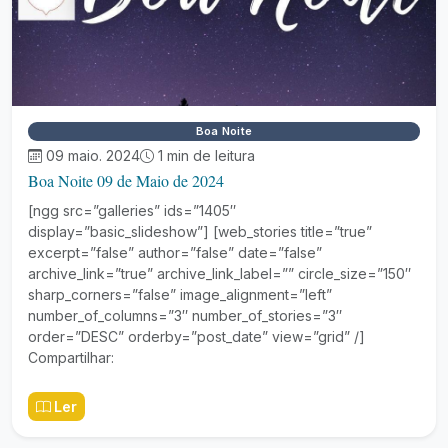
Boa Noite
09 maio. 2024
1 min de leitura
Boa Noite 09 de Maio de 2024
[ngg src=”galleries” ids=”1405″
display=”basic_slideshow”] [web_stories title=”true”
excerpt=”false” author=”false” date=”false”
archive_link=”true” archive_link_label=”” circle_size=”150″
sharp_corners=”false” image_alignment=”left”
number_of_columns=”3″ number_of_stories=”3″
order=”DESC” orderby=”post_date” view=”grid” /]
Compartilhar:
Ler